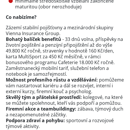
minimálně středoškolské vzdělání zakončené
maturitou (obor nerozhoduje)
Co nabízíme?
Zázemí stabilní pojišťovny a mezinárodní skupiny
Vienna Insurance Group.
Bohatý balíček benefitů
- 33 dnů volna, příspěvky na
životní pojištění a penzijní připojištění až do výše
49.800 Kč ročně, stravenky v hodnotě 160 Kč/den,
karta MultiSport za 450 Kč měsíčně, v rámci
bonusového programu Cafeterie 18.000 Kč ročně.
Zaměstnanecký mobilní tarif, služební telefon a
notebook je samozřejmostí.
Možnost profesního růstu a vzdělávání:
pomůžeme
vám nastartovat kariéru a dál se rozvíjet, interní i
externí kurzy, firemní kouč a psycholog.
Skvělý tým a přátelské prostředí:
kolegové, na které
se můžete spolehnout, kteří vás podpoří a pomůžou.
Firemní akce a teambuildingy:
zábava, týmový duch
a nezapomenutelné zážitky.
Podpora zdraví a pohybu:
sportovní a rozvojové
týmové aktivity.