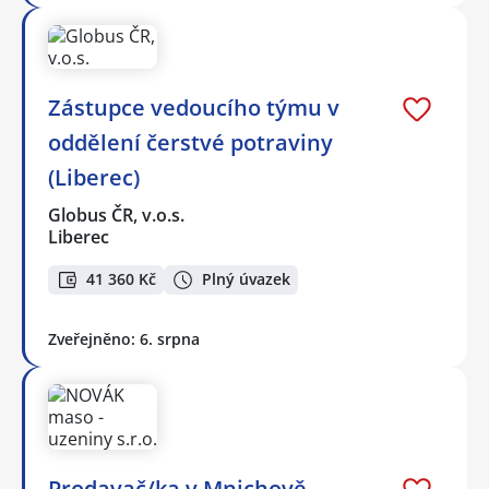
Zástupce vedoucího týmu v
oddělení čerstvé potraviny
(Liberec)
Globus ČR, v.o.s.
Liberec
41 360 Kč
Plný úvazek
Zveřejněno: 6. srpna
Prodavač/ka v Mnichově