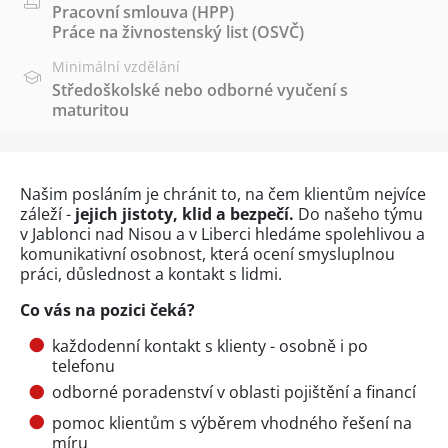
Pracovní smlouva (HPP)
Práce na živnostenský list (OSVČ)
Minimální vzdělání
Středoškolské nebo odborné vyučení s
maturitou
Našim posláním je chránit to, na čem klientům nejvíce
záleží -
jejich jistoty, klid a bezpečí.
Do našeho týmu
v Jablonci nad Nisou a v Liberci hledáme spolehlivou a
komunikativní osobnost, která ocení smysluplnou
práci, důslednost a kontakt s lidmi.
Co vás na pozici čeká?
každodenní kontakt s klienty - osobně i po
telefonu
odborné poradenství v oblasti pojištění a financí
pomoc klientům s výběrem vhodného řešení na
míru