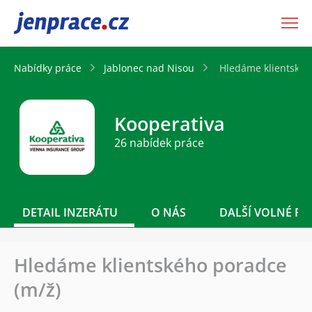
JenPráce.cz
Nabídky práce
Jablonec nad Nisou
Hledáme klientskéh
Kooperativa
26 nabídek práce
DETAIL INZERÁTU
O NÁS
DALŠÍ VOLNÉ PO
Hledáme klientského poradce
(m/ž)