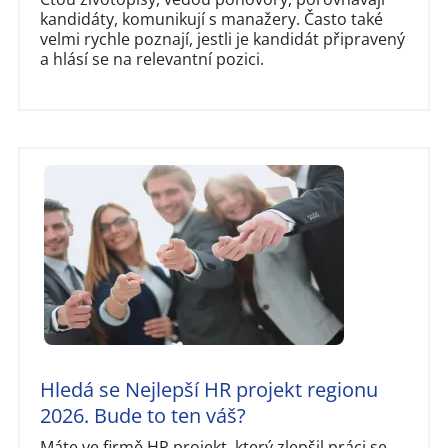
kandidáty, komunikují s manažery. Často také
velmi rychle poznají, jestli je kandidát připravený
a hlásí se na relevantní pozici.
Hledá se Nejlepší HR projekt regionu
2026. Bude to ten váš?
Máte ve firmě HR projekt, který zlepšil práci se