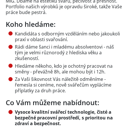
MIG. Dbáme na estetiku svárů, pečlivost a přesnost.
Portfolio našich výrobků je opravdu široké, takže Vaše
práce bude pestrá.
Koho hledáme:
Kandidáta s odborným vzděláním nebo jakoukoli
praxí v oblasti svařování.
Rádi dáme šanci i mladému absolventovi - náš
tým je velmi různorodý z hlediska věku a
zkušeností.
Hledáme někoho, kdo je ochotný pracovat na
směny - převážně 8h, ale mohou být i 12h.
Za Vaši šikovnost Vás náležitě odměníme -
řemesla si ceníme, nově svářečům vyplácíme
příplatky za druh práce.
Co Vám můžeme nabídnout:
Vysoce kvalitní svářecí technologie, čisté a
bezpečné pracovní prostředí, s prioritou na
zdraví a bezpečnost.