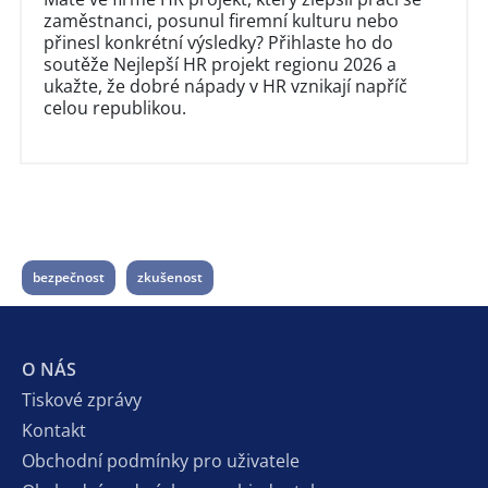
zaměstnanci, posunul firemní kulturu nebo
přinesl konkrétní výsledky? Přihlaste ho do
soutěže Nejlepší HR projekt regionu 2026 a
ukažte, že dobré nápady v HR vznikají napříč
celou republikou.
bezpečnost
zkušenost
O NÁS
Tiskové zprávy
Kontakt
Obchodní podmínky pro uživatele