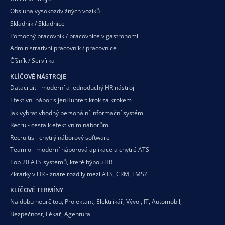
Obsluha vysokozdvižných vozíků
Skladník / Skladnice
Pomocný pracovník / pracovnice v gastronomii
Administrativní pracovník / pracovnice
Číšník / Servírka
KLÍČOVÉ NÁSTROJE
Datacruit - moderní a jednoduchý HR nástroj
Efektivní nábor s jenHunter: krok za krokem
Jak vybrat vhodný personální informační systém
Recru - cesta k efektivním náborům
Recruitis - chytrý náborový software
Teamio - moderní náborová aplikace a chytré ATS
Top 20 ATS systémů, které hýbou HR
Zkratky v HR - znáte rozdíly mezi ATS, CRM, LMS?
KLÍČOVÉ TERMÍNY
Na dobu neurčitou
,
Projektant
,
Elektrikář
,
Vývoj
,
IT
,
Automobil
,
Bezpečnost
,
Lékař
,
Agentura