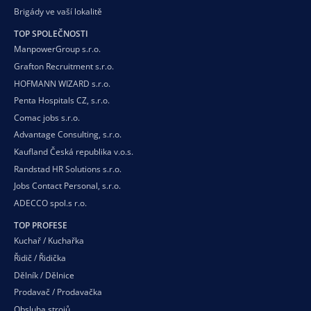
Brigády ve vaší
lokalitě
TOP SPOLEČNOSTI
ManpowerGroup s.r.o.
Grafton Recruitment s.r.o.
HOFMANN WIZARD s.r.o.
Penta Hospitals CZ, s.r.o.
Comac jobs s.r.o.
Advantage Consulting, s.r.o.
Kaufland Česká republika v.o.s.
Randstad HR Solutions s.r.o.
Jobs Contact Personal, s.r.o.
ADECCO spol.s r.o.
TOP PROFESE
Kuchař / Kuchařka
Řidič / Řidička
Dělník / Dělnice
Prodavač / Prodavačka
Obsluha strojů