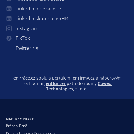
LinkedIn JenPráce.cz
LinkedIn skupina JenHR
Instagram
TikTok
Twitter / X
JenPráce.cz
spolu s portálem
JenFirmy.cz
a náborovým
rozhraním
JenHunter
patří do rodiny
Coweo
Technologies, s. r. o.
NABÍDKY PRÁCE
Práce v Brně
Práce v Českých Budějovicích