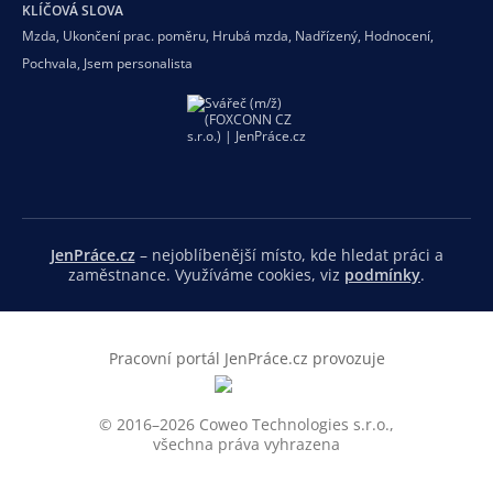
KLÍČOVÁ SLOVA
Mzda
,
Ukončení prac. poměru
,
Hrubá mzda
,
Nadřízený
,
Hodnocení
,
Pochvala
,
Jsem personalista
JenPráce.cz
– nejoblíbenější místo, kde hledat práci a
zaměstnance. Využíváme cookies, viz
podmínky
.
Pracovní portál JenPráce.cz provozuje
© 2016–2026 Coweo Technologies s.r.o.,
všechna práva vyhrazena