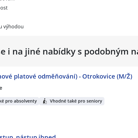
nost
ou výhodou
se i na jiné nabídky s podobným 
nové platové odměňování) - Otrokovice (M/Ž)
e
ké pro absolventy
Vhodné také pro seniory
ístup, nástup ihned