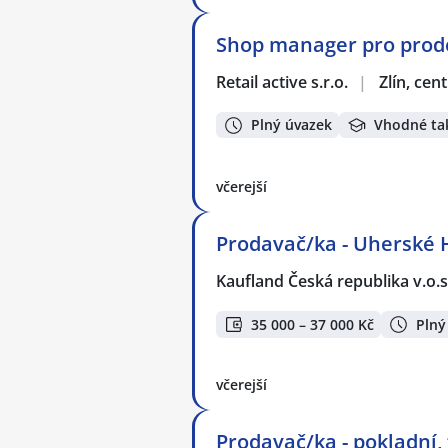
Shop manager pro prodej
Retail active s.r.o.
|
Zlín, ce
Plný úvazek
Vhodné ta
včerejší
Prodavač/ka - Uherské 
Kaufland Česká republika v.o.s
35 000 – 37 000 Kč
Plný
včerejší
Prodavač/ka - pokladní,