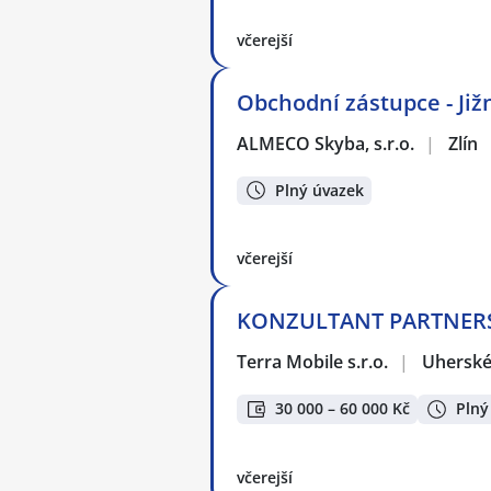
včerejší
Obchodní zástupce - Již
ALMECO Skyba, s.r.o.
|
Zlín
Plný úvazek
včerejší
KONZULTANT PARTNERSKÉ 
Terra Mobile s.r.o.
|
Uherské
30 000 – 60 000 Kč
Plný
včerejší