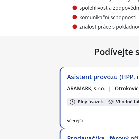
spolehlivost a zodpověd
komunikační schopnosti
znalost práce s pokladn
Podívejte 
Asistent provozu (HPP, 
ARAMARK, s.r.o.
|
Otrokovic
Plný úvazek
Vhodné ta
včerejší
Prodavač/ka - férový př