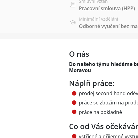
Smluvní vztah
Pracovní smlouva (HPP)
Minimální vzdělání
Odborné vyučení bez mat
O nás
Do našeho týmu hledáme bri
Moravou
Náplň práce:
prodej second hand odě
práce se zbožím na prod
práce na pokladně
Co od Vás očekává
vstřícné a příjemné vyst