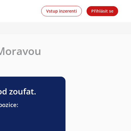
Vstup inzerenti
Přihlásit se
 Moravou
od zoufat.
pozice: