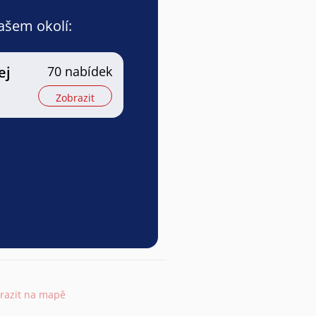
vašem okolí:
ej
70 nabídek
Zobrazit
razit na mapě