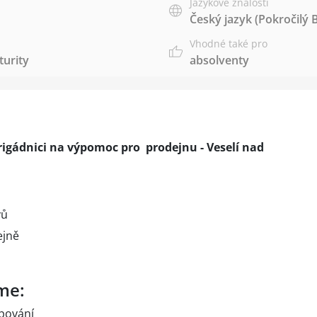
Jazykové znalosti
Český jazyk
(Pokročilý 
Vhodné také pro
urity
absolventy
gádnici na výpomoc pro prodejnu - Veselí nad
vů
ejně
me:
upování