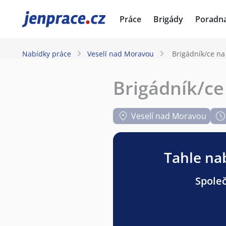
JenPráce.cz
Práce
Brigády
Poradn
Nabídky práce
Veselí nad Moravou
Brigádník/ce na
Brigádník/ce
Veselí nad Moravou
Tahle nab
Společ