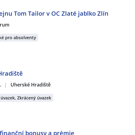
nu Tom Tailor v OC Zlaté jablko Zlín
ntrum
ké pro absolventy
Hradiště
.
|
Uherské Hradiště
 úvazek, Zkrácený úvazek
 finanční bonusy a prémie