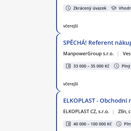
Zkrácený úvazek
Vhodn
včerejší
SPĚCHÁ! Referent nákupu
ManpowerGroup s.r.o.
|
Ves
33 000 – 35 000 Kč
Plný
včerejší
ELKOPLAST - Obchodní 
ELKOPLAST CZ, s.r.o.
|
Zlín,
40 000 – 100 000 Kč
Pln