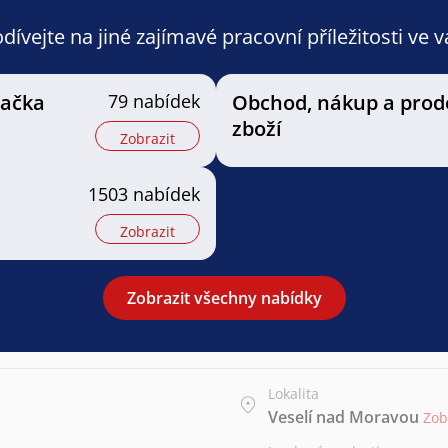
ívejte na jiné zajímavé pracovní příležitosti ve 
vačka
79 nabídek
Obchod, nákup a prod
zboží
u
Zobrazit
1503 nabídek
u
Zobrazit
Zobrazit všechny nabídky
Lokalita
Veselí nad Moravou
Zob