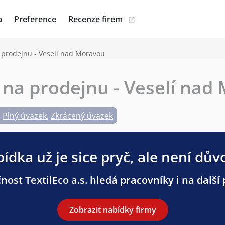
a
Preference
Recenze firem
 prodejnu - Veselí nad Moravou
 na prodejnu - Veselí nad
Plný úvazek
,
Zkrácený úvazek
ídka už je sice pryč, ale není dův
nost TextilEco a.s. hledá pracovníky i na další 
Zobrazit nabídky firmy