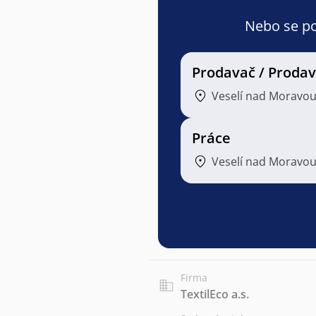
Nebo se pod
Prodavač / Proda
Veselí nad Moravo
Práce
Veselí nad Moravo
Firma
TextilEco a.s.