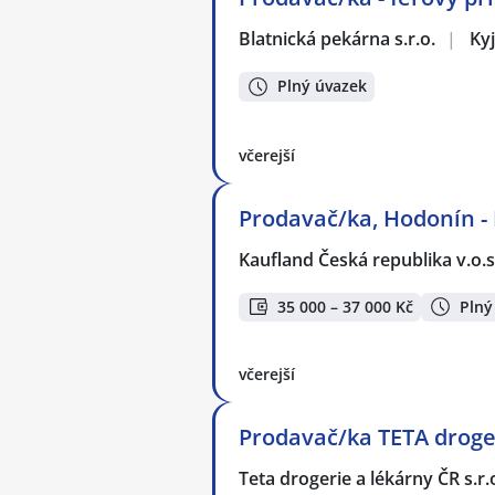
Blatnická pekárna s.r.o.
|
Ky
Plný úvazek
včerejší
Prodavač/ka, Hodonín -
Kaufland Česká republika v.o.s
35 000 – 37 000 Kč
Plný
včerejší
Prodavač/ka TETA droger
Teta drogerie a lékárny ČR s.r.