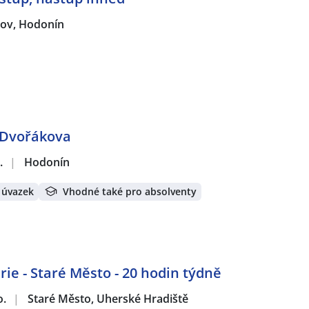
jov, Hodonín
 Dvořákova
.
|
Hodonín
 úvazek
Vhodné také pro absolventy
ie - Staré Město - 20 hodin týdně
o.
|
Staré Město, Uherské Hradiště