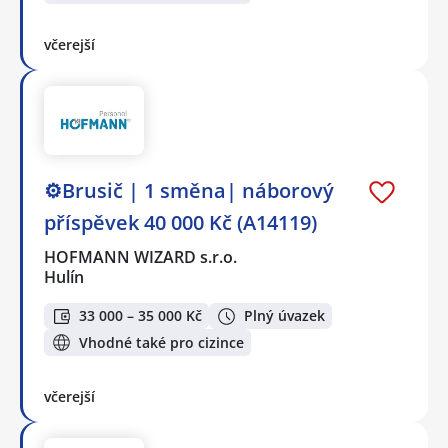
včerejší
⚙️Brusič | 1 směna| náborový
příspěvek 40 000 Kč (A14119)
HOFMANN WIZARD s.r.o.
Hulín
33 000 – 35 000 Kč
Plný úvazek
Vhodné také pro cizince
včerejší