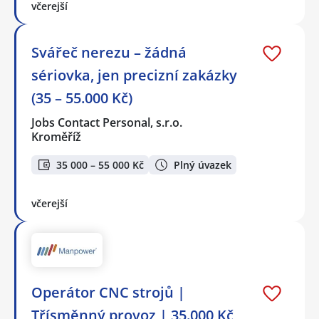
včerejší
Svářeč nerezu – žádná
sériovka, jen precizní zakázky
(35 – 55.000 Kč)
Jobs Contact Personal, s.r.o.
Kroměříž
35 000 – 55 000 Kč
Plný úvazek
včerejší
Operátor CNC strojů |
Třísměnný provoz | 35.000 Kč