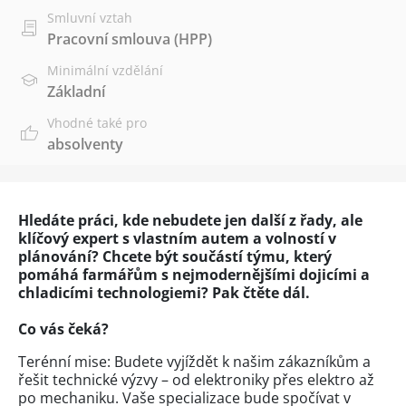
Smluvní vztah
Pracovní smlouva (HPP)
Minimální vzdělání
Základní
Vhodné také pro
absolventy
Hledáte práci, kde nebudete jen další z řady, ale
klíčový expert s vlastním autem a volností v
plánování? Chcete být součástí týmu, který
pomáhá farmářům s nejmodernějšími dojicími a
chladicími technologiemi? Pak čtěte dál.
Co vás čeká?
Terénní mise: Budete vyjíždět k našim zákazníkům a
řešit technické výzvy – od elektroniky přes elektro až
po mechaniku. Vaše specializace bude spočívat v