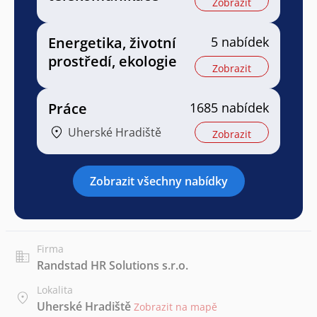
Zobrazit
Energetika, životní
5 nabídek
prostředí, ekologie
Zobrazit
Práce
1685 nabídek
Uherské Hradiště
Zobrazit
Zobrazit všechny nabídky
Firma
Randstad HR Solutions s.r.o.
Lokalita
Uherské Hradiště
Zobrazit na mapě