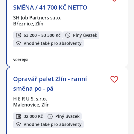
SMĚNA / 41 700 KČ NETTO
SH Job Partners s.r.o.
Březnice, Zlín
53 200 – 53 300 Kč
Plný úvazek
Vhodné také pro absolventy
včerejší
Opravář palet Zlín - ranní
směna po - pá
H E R U S, s.r.o.
Malenovice, Zlín
32 000 Kč
Plný úvazek
Vhodné také pro absolventy