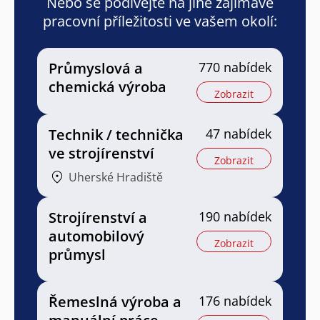
Nebo se podívejte na jiné zajímavé
pracovní příležitosti ve vašem okolí:
Průmyslová a
770 nabídek
chemická výroba
Zobrazit
Technik / technička
47 nabídek
ve strojírenství
Zobrazit
Uherské Hradiště
Strojírenství a
190 nabídek
automobilový
Zobrazit
průmysl
Řemeslná výroba a
176 nabídek