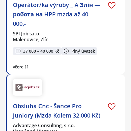
Operátor/ka výroby _ A Злін —
робота на HPP mzda až 40
000,-
SPI Job s.r.o.
Malenovice, Zlín
37 000 – 40 000 Kč
Plný úvazek
včerejší
Obsluha Cnc - Šance Pro
Juniory (Mzda Kolem 32.000 Kč)
Advantage Consulting, s.r.o.