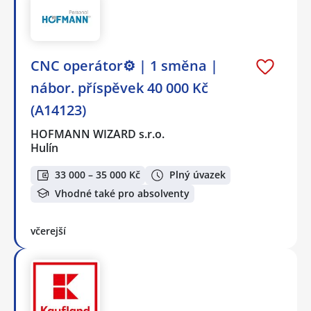
CNC operátor⚙️ | 1 směna |
nábor. příspěvek 40 000 Kč
(A14123)
HOFMANN WIZARD s.r.o.
Hulín
33 000 – 35 000 Kč
Plný úvazek
Vhodné také pro absolventy
včerejší