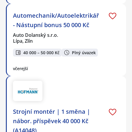
Automechanik/Autoelektrikář
- Nástupní bonus 50 000 Kč
Auto Dolanský s.r.o.
Lípa, Zlín
40 000 – 50 000 Kč
Plný úvazek
včerejší
‍Strojní montér️ | 1 směna |
nábor. příspěvek 40 000 Kč
(A14048)