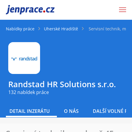
JenPráce.cz
Nabídky práce
Uherské Hradiště
Servisní technik, mzda
Randstad HR Solutions s.r.o.
132 nabídek práce
DETAIL INZERÁTU
O NÁS
DALŠÍ VOLNÉ PO