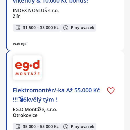
víkendy & 10.000 Kč bonus!
INDEX NOSLUŠ s.r.o.
Zlín
31 500 – 35 000 Kč
Plný úvazek
včerejší
Elektromontér/-ka Až 55.000 Kč
!!!💣Skvělý tým !
EG.D Montáže, s.r.o.
Otrokovice
35 000 – 55 000 Kč
Plný úvazek