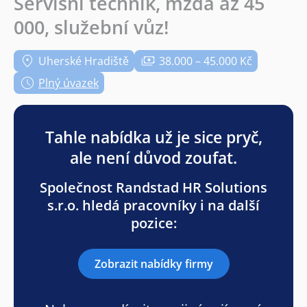
Servisní technik, mzda až 45
000, služební vůz!
Uherské Hradiště
38.000 – 45.000 Kč
Plný úvazek
Tahle nabídka už je sice pryč,
ale není důvod zoufat.
Společnost Randstad HR Solutions
s.r.o. hledá pracovníky i na další
pozice:
Zobrazit nabídky firmy