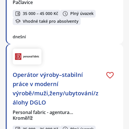
Pačlavice
35 000 – 45 000 Kč
Plný úvazek
Vhodné také pro absolventy
dnešní
Operátor výroby–stabilní
práce v moderní
výrobě/muži,ženy/ubytování/z
álohy DGLO
Personal fabric - agentura…
Kroměříž