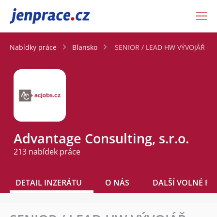
JenPráce.cz
Nabídky práce
Blansko
SENIOR / LEAD HW VÝVOJÁŘ (65
Advantage Consulting, s.r.o.
213 nabídek práce
DETAIL INZERÁTU
O NÁS
DALŠÍ VOLNÉ PO