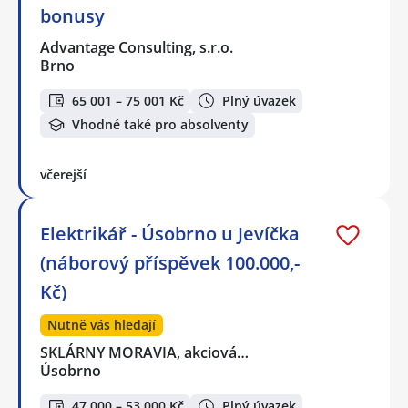
bonusy
Advantage Consulting, s.r.o.
Brno
65 001 – 75 001 Kč
Plný úvazek
Vhodné také pro absolventy
včerejší
Elektrikář - Úsobrno u Jevíčka
(náborový příspěvek 100.000,-
Kč)
Nutně vás hledají
SKLÁRNY MORAVIA, akciová…
Úsobrno
47 000 – 53 000 Kč
Plný úvazek