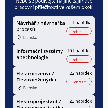
Nebo se podívejte na jiné zajímavé
pracovní příležitosti ve vašem okolí:
Návrhář / návrhářka
1 nabídka
procesů
Zobrazit
Blansko
Informační systémy
101 nabídek
a technologie
Zobrazit
Elektroinženýr /
22 nabídek
Elektroinženýrka
Zobrazit
Blansko
Elektroprojektant /
22 nabídek
Elektroprojektantka