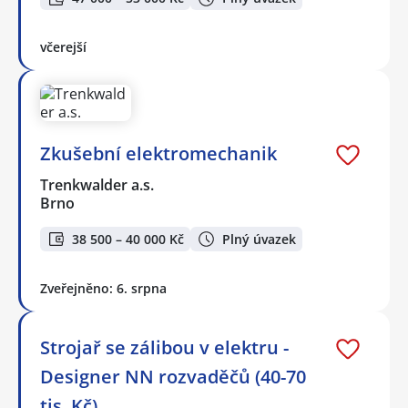
včerejší
Zkušební elektromechanik
Trenkwalder a.s.
Brno
38 500 – 40 000 Kč
Plný úvazek
Zveřejněno: 6. srpna
Strojař se zálibou v elektru -
Designer NN rozvaděčů (40-70
tis. Kč)