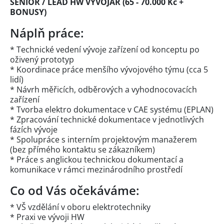
SENIOR / LEAD HW VÝVOJÁŘ (65 - 70.000 Kč +
BONUSY)
Náplň práce:
* Technické vedení vývoje zařízení od konceptu po
oživený prototyp
* Koordinace práce menšího vývojového týmu (cca 5
lidí)
* Návrh měřicích, odběrových a vyhodnocovacích
zařízení
* Tvorba elektro dokumentace v CAE systému (EPLAN)
* Zpracování technické dokumentace v jednotlivých
fázích vývoje
* Spolupráce s interním projektovým manažerem
(bez přímého kontaktu se zákazníkem)
* Práce s anglickou technickou dokumentací a
komunikace v rámci mezinárodního prostředí
Co od Vás očekáváme:
* VŠ vzdělání v oboru elektrotechniky
* Praxi ve vývoji HW