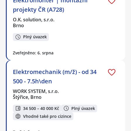
Elektromontér | montážní
projekty ČR (A728)
O.K. solution, s.r.o.
Brno
Plný úvazek
Zveřejněno: 6. srpna
Elektromechanik (m/ž) - od 34
500 - 7.5h\den
WORK SYSTEM, s.r.o.
Štýřice, Brno
34 500 – 40 000 Kč
Plný úvazek
Vhodné také pro cizince