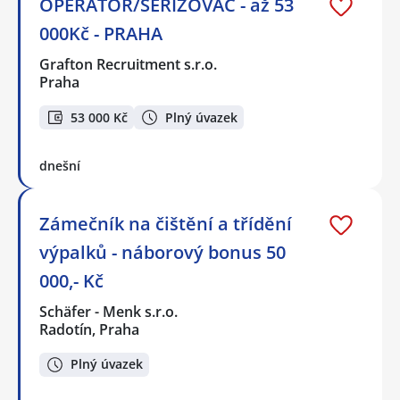
OPERÁTOR/SEŘIZOVAČ - až 53
000Kč - PRAHA
Grafton Recruitment s.r.o.
Praha
53 000 Kč
Plný úvazek
dnešní
Zámečník na čištění a třídění
výpalků - náborový bonus 50
000,- Kč
Schäfer - Menk s.r.o.
Radotín, Praha
Plný úvazek