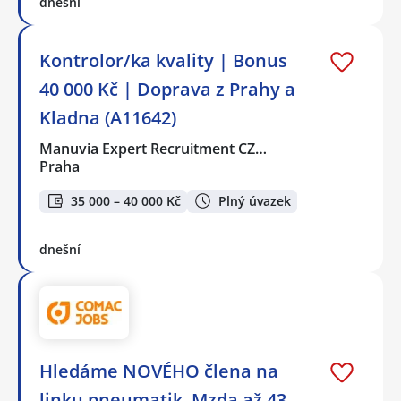
dnešní
Kontrolor/ka kvality | Bonus
40 000 Kč | Doprava z Prahy a
Kladna (A11642)
Manuvia Expert Recruitment CZ…
Praha
35 000 – 40 000 Kč
Plný úvazek
dnešní
Hledáme NOVÉHO člena na
linku pneumatik. Mzda až 43