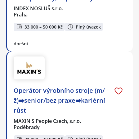
INDEX NOSLUŠ s.r.o.
Praha
33 000 – 50 000 Kč
Plný úvazek
dnešní
Operátor výrobního stroje (m/
ž)➡️senior/bez praxe➡️kariérní
růst
MAXIN'S People Czech, s.r.o.
Poděbrady