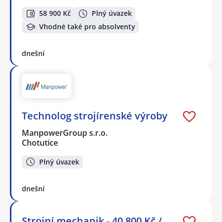
58 900 Kč
Plný úvazek
Vhodné také pro absolventy
dnešní
Technolog strojírenské výroby
ManpowerGroup s.r.o.
Chotutice
Plný úvazek
dnešní
Strojní mechanik - 40.800 Kč /