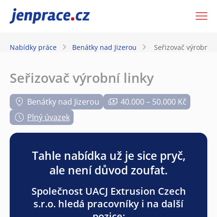
JenPráce.cz
Nabídky práce
Benátky nad Jizerou
Seřizovač výrobní l
Seřizovač výrobní linky
Benátky nad Jizerou
40.000 – 50.000 Kč
Plný úvazek
Tahle nabídka už je sice pryč,
ale není důvod zoufat.
Společnost UACJ Extrusion Czech
s.r.o. hledá pracovníky i na další
pozice: