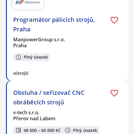
Programátor pálicích strojů,
Praha
ManpowerGroup s.r.o.
Praha
Plný úvazek
včerejší
Obsluha / seřizovač CNC
obráběcích strojů
v-tech s.r.o.
Přerov nad Labem
48 000 – 60 000 Kč
Plný úvazek