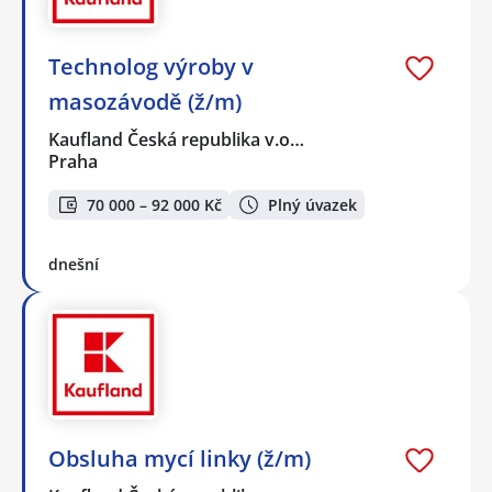
Technolog výroby v
masozávodě (ž/m)
Kaufland Česká republika v.o…
Praha
70 000 – 92 000 Kč
Plný úvazek
dnešní
Obsluha mycí linky (ž/m)