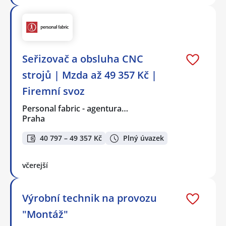
Seřizovač a obsluha CNC
strojů | Mzda až 49 357 Kč |
Firemní svoz
Personal fabric - agentura…
Praha
40 797 – 49 357 Kč
Plný úvazek
včerejší
Výrobní technik na provozu
"Montáž"