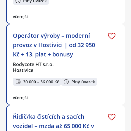
Plný úvazek
včerejší
Operátor výroby – moderní
provoz v Hostivici | od 32 950
Kč + 13. plat + bonusy
Bodycote HT s.r.o.
Hostivice
30 000 – 36 000 Kč
Plný úvazek
včerejší
Řidič/ka čistících a sacích
vozidel – mzda až 65 000 Kč v