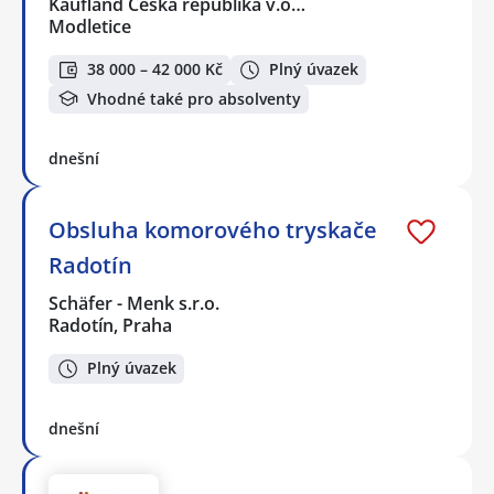
Kaufland Česká republika v.o…
Modletice
38 000 – 42 000 Kč
Plný úvazek
Vhodné také pro absolventy
dnešní
Obsluha komorového tryskače
Radotín
Schäfer - Menk s.r.o.
Radotín, Praha
Plný úvazek
dnešní