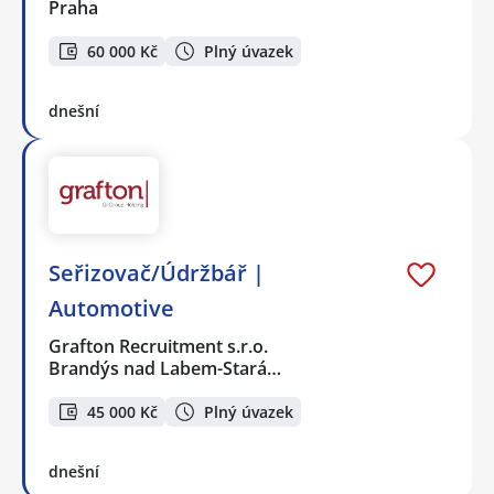
Praha
60 000 Kč
Plný úvazek
dnešní
Seřizovač/Údržbář |
Automotive
Grafton Recruitment s.r.o.
Brandýs nad Labem-Stará…
45 000 Kč
Plný úvazek
dnešní