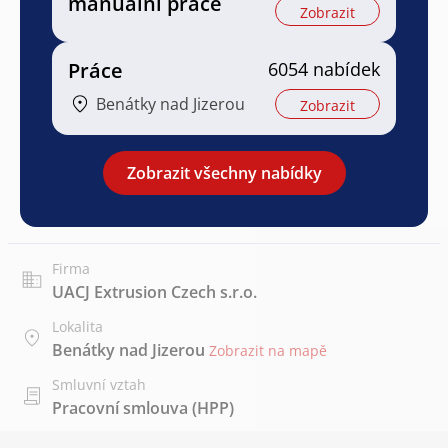
manuální práce
Zobrazit
Práce
6054 nabídek
Benátky nad Jizerou
Zobrazit
Zobrazit všechny nabídky
Firma
UACJ Extrusion Czech s.r.o.
Lokalita
Benátky nad Jizerou
Zobrazit na mapě
Smluvní vztah
Pracovní smlouva (HPP)