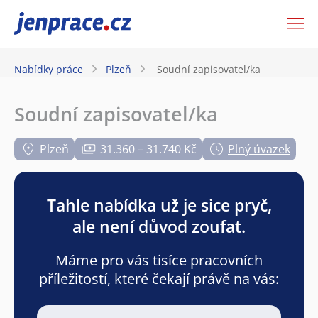
JenPráce.cz
Nabídky práce
Plzeň
Soudní zapisovatel/ka
Soudní zapisovatel/ka
Plzeň
31.360 – 31.740 Kč
Plný úvazek
Tahle nabídka už je sice pryč,
ale není důvod zoufat.
Máme pro vás tisíce pracovních
příležitostí, které čekají právě na vás: