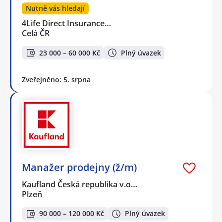
Nutně vás hledají
4Life Direct Insurance…
Celá ČR
23 000 – 60 000 Kč
Plný úvazek
Zveřejněno: 5. srpna
Manažer prodejny (ž/m)
Kaufland Česká republika v.o…
Plzeň
90 000 – 120 000 Kč
Plný úvazek