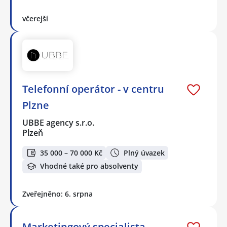
včerejší
Telefonní operátor - v centru
Plzne
UBBE agency s.r.o.
Plzeň
35 000 – 70 000 Kč
Plný úvazek
Vhodné také pro absolventy
Zveřejněno: 6. srpna
Marketingový specialista