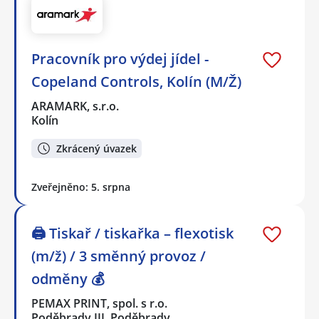
Pracovník pro výdej jídel -
Copeland Controls, Kolín (M/Ž)
ARAMARK, s.r.o.
Kolín
Zkrácený úvazek
Zveřejněno: 5. srpna
🖨️ Tiskař / tiskařka – flexotisk
(m/ž) / 3 směnný provoz /
odměny 💰
PEMAX PRINT, spol. s r.o.
Poděbrady III, Poděbrady