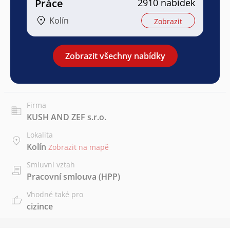
Práce
2910 nabídek
Kolín
Zobrazit
Zobrazit všechny nabídky
Firma
KUSH AND ZEF s.r.o.
Lokalita
Kolín
Zobrazit na mapě
Smluvní vztah
Pracovní smlouva (HPP)
Vhodné také pro
cizince