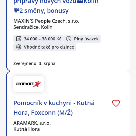
přípravy nových vozů🏭Kolín
💸2 směny, bonusy
MAXIN'S People Czech, s.r.o.
Sendražice, Kolín
34 000 – 38 000 Kč
Plný úvazek
Vhodné také pro cizince
Zveřejněno: 3. srpna
Pomocník v kuchyni - Kutná
Hora, Foxconn (M/Ž)
ARAMARK, s.r.o.
Kutná Hora