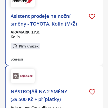
Asistent prodeje na noční
směny - TOYOTA, Kolín (M/Ž)
ARAMARK, s.r.o.
Kolín
Plný úvazek
včerejší
NÁSTROJÁŘ NA 2 SMĚNY
(39.500 Kč + příplatky)
Advantage Consulting, s.r.o.