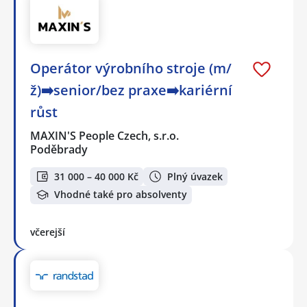
Operátor výrobního stroje (m/
ž)➡️senior/bez praxe➡️kariérní
růst
MAXIN'S People Czech, s.r.o.
Poděbrady
31 000 – 40 000 Kč
Plný úvazek
Vhodné také pro absolventy
včerejší