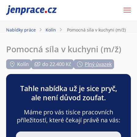
JenPráce.cz
Nabídky práce
Kolín
Pomocná síla v kuchyni (m/ž)
Pomocná síla v kuchyni (m/ž)
Kolín
do 22.400 Kč
Plný úvazek
Tahle nabídka už je sice pryč,
ale není důvod zoufat.
Máme pro vás tisíce pracovních
příležitostí, které čekají právě na vás: