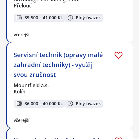
Přelouč
39 500 – 41 000 Kč
Plný úvazek
včerejší
Servisní technik (opravy malé
zahradní techniky) - využij
svou zručnost
Mountfield a.s.
Kolín
36 000 – 40 000 Kč
Plný úvazek
včerejší