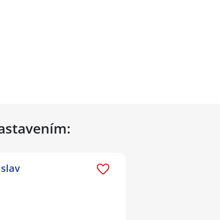
nastavením:
slav