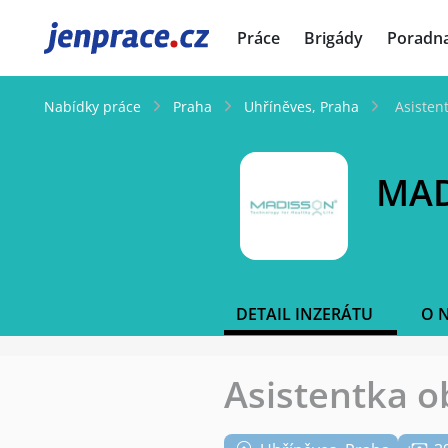
JenPráce.cz
Práce
Brigády
Poradn
Nabídky práce
Praha
Uhříněves, Praha
Asisten
MAD
DETAIL INZERÁTU
O 
Asistentka o