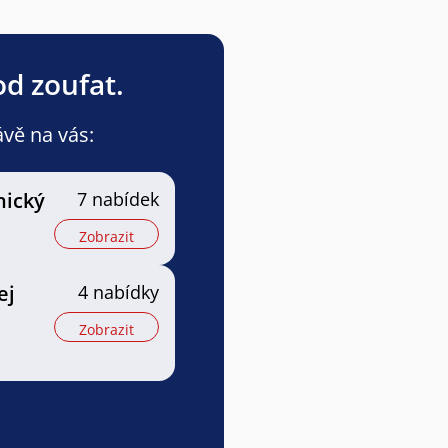
od zoufat.
ávě na vás:
nický
7 nabídek
Zobrazit
ej
4 nabídky
Zobrazit