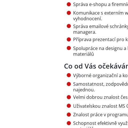
Správa e-shopu a firemních
Komunikace s externím w
vyhodnocení.
Správa emailové schránk
managera.
Příprava prezentací pro 
Spolupráce na designu a
materiálů
Co od Vás očekává
Výborné organizační a k
Samostatnost, zodpovědn
najednou.
Velmi dobrou znalost čes
Uživatelskou znalost MS O
Znalost práce v program
Schopnost efektivně využí