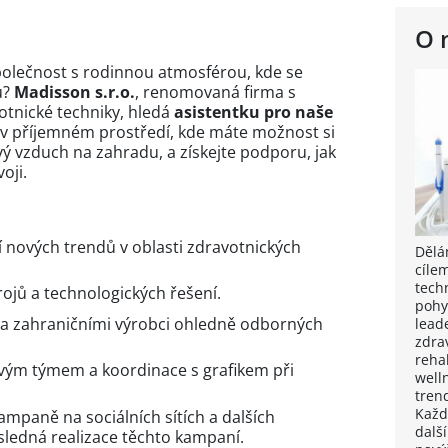
O 
olečnost s rodinnou atmosférou, kde se
u?
Madisson s.r.o.
, renomovaná firma s
votnické techniky, hledá
asistentku pro naše
 v příjemném prostředí, kde máte možnost si
ý vzduch na zahradu, a získejte podporu, jak
oji.
 nových trendů v oblasti zdravotnických
Dělá
cíle
techn
ojů a technologických řešení.
pohy
 a zahraničními výrobci ohledně odborných
lead
zdra
rehab
vým týmem a koordinace s grafikem při
well
tren
Každ
mpaně na sociálních sítích a dalších
dalš
sledná realizace těchto kampaní.