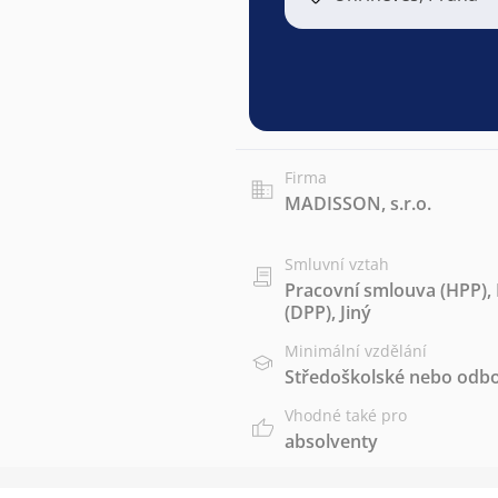
Firma
MADISSON, s.r.o.
Smluvní vztah
Pracovní smlouva (HPP)
,
(DPP)
,
Jiný
Minimální vzdělání
Středoškolské nebo odbo
Vhodné také pro
absolventy