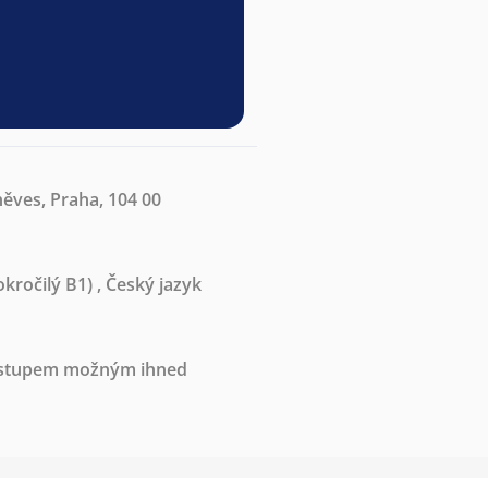
ěves, Praha, 104 00
kročilý B1)
,
Český jazyk
nástupem možným ihned