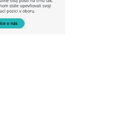
šíme svůj podíl na trhu tak,
hom stále upevňovali svoji
ucí pozici v oboru.
íce o nás