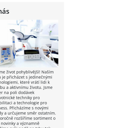
nás
me život pohyblivější! Naším
m je přicházet s jedinečnými
ologiemi, které vrátí lidi k
bu a aktivnímu životu. Jsme
er na poli dodávek
votnické techniky pro
ilitaci a technologie pro
ness. Přicházíme s novými
dy a určujeme směr ostatním.
oročně rozšíříme sortiment o
í novinky a významně