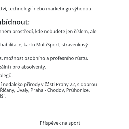
ctví, technologií nebo marketingu výhodou.
bídnout:
nném prostředí, kde nebudete jen číslem, ale
habilitace, kartu MultiSport, stravenkový
ys, možnost osobního a profesního růstu.
lní i pro absolventy.
olegů.
 nedaleko přírody v části Prahy 22, s dobrou
o Říčany, Úvaly, Praha - Chodov, Průhonice,
ší.
Příspěvek na sport