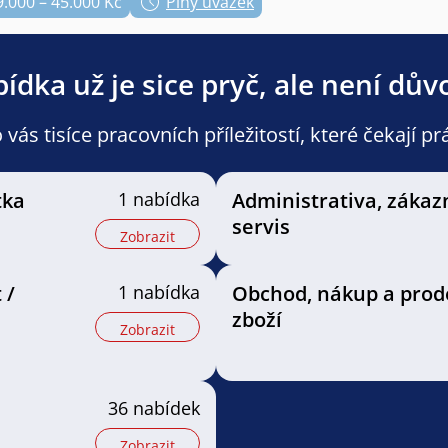
9.000 – 45.000 Kč
Plný úvazek
ídka už je sice pryč, ale není dův
ás tisíce pracovních příležitostí, které čekají pr
tka
1 nabídka
Administrativa, zákaz
servis
Zobrazit
 /
1 nabídka
Obchod, nákup a prod
zboží
Zobrazit
36 nabídek
Zobrazit