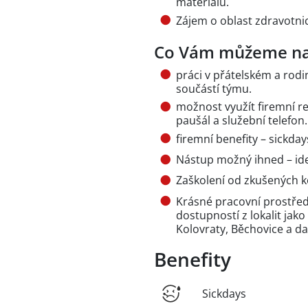
materiálů.
Zájem o oblast zdravotni
Co Vám můžeme na
práci v přátelském a rodi
součástí týmu.
možnost využít firemní re
paušál a služební telefon.
firemní benefity – sickda
Nástup možný ihned – ideá
Zaškolení od zkušených k
Krásné pracovní prostředí
dostupností z lokalit jak
Kolovraty, Běchovice a dal
Benefity
Sickdays