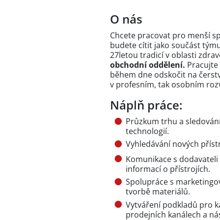
O nás
Chcete pracovat pro menší sp
budete cítit jako součást tým
27letou tradicí v oblasti zdra
obchodní oddělení.
Pracujte
během dne odskočit na čerstv
v profesním, tak osobním rozv
Náplň práce:
Průzkum trhu a sledování
technologií.
Vyhledávání nových přístr
Komunikace s dodavateli
informací o přístrojích.
Spolupráce s marketingo
tvorbě materiálů.
Vytváření podkladů pro ka
prodejních kanálech a ná