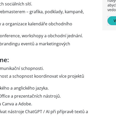
navý
 sociálních sítí.
abyc
vedo
ebmasterem – grafika, podklady, kampaně,
V
y a organizace kalendáře obchodního
konference, workshopy a obchodní jednání.
 brandingu eventů a marketingových
me:
omunikační schopnosti.
ost a schopnost koordinovat více projektů
kého a anglického jazyka.
ffice a prezentačních nástrojů.
u Canva a Adobe.
vat nástroje ChatGPT / AI při přípravě textů a