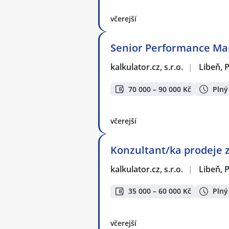
včerejší
Senior Performance Mar
kalkulator.cz, s.r.o.
|
Libeň, 
70 000 – 90 000 Kč
Plný
včerejší
Konzultant/ka prodeje 
kalkulator.cz, s.r.o.
|
Libeň, 
35 000 – 60 000 Kč
Plný
včerejší