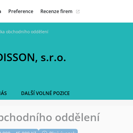
a
Preference
Recenze firem
tka obchodního oddělení
ISSON, s.r.o.
NÁS
DALŠÍ VOLNÉ POZICE
bchodního oddělení