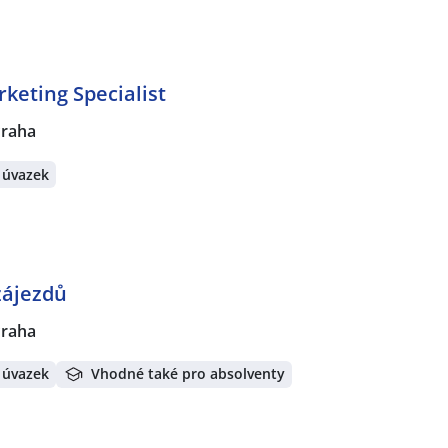
keting Specialist
Praha
 úvazek
zájezdů
Praha
 úvazek
Vhodné také pro absolventy