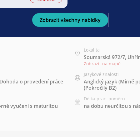
Zobrazit všechny nabídky
Lokalita
Soumarská 972/7, Uhřín
Zobrazit na mapě
Jazykové znalosti
Dohoda o provedení práce
Anglický jazyk
(Mírně po
(Pokročilý B2)
Délka prac. poměru
rné vyučení s maturitou
na dobu neurčitou s 