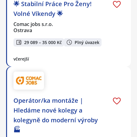
🌟 Stabilní Práce Pro Ženy!
Volné Víkendy 🌟
Comac jobs s.r.o.
Ostrava
29 089 – 35 000 Kč
Plný úvazek
včerejší
Operátor/ka montáže |
Hledáme nové kolegy a
kolegyně do moderní výroby
🏭