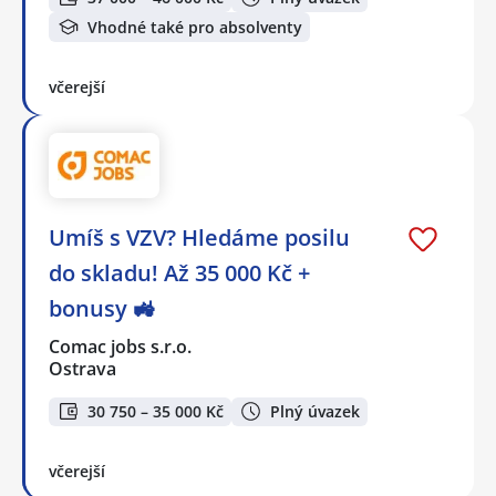
Vhodné také pro absolventy
včerejší
Umíš s VZV? Hledáme posilu
do skladu! Až 35 000 Kč +
bonusy 🚜
Comac jobs s.r.o.
Ostrava
30 750 – 35 000 Kč
Plný úvazek
včerejší