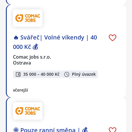
🔥 Svářeč| Volné víkendy | 40
000 Kč 💰
Comac jobs s.r.o.
Ostrava
35 000 – 40 000 Kč
Plný úvazek
včerejší
🌞 Pouze ranní směna | 💰