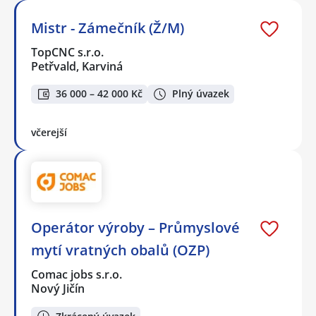
Mistr - Zámečník (Ž/M)
TopCNC s.r.o.
Petřvald, Karviná
36 000 – 42 000 Kč
Plný úvazek
včerejší
Operátor výroby – Průmyslové
mytí vratných obalů (OZP)
Comac jobs s.r.o.
Nový Jičín