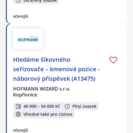
Zkrácený úvazek
včerejší
Hledáme šikovného
seřizovače – kmenová pozice -
náborový příspěvek (A13475)
HOFMANN WIZARD s.r.o.
Kopřivnice
40 000 – 54 000 Kč
Plný úvazek
Vhodné také pro cizince
včerejší