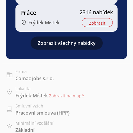
Práce
2316 nabídek
Frýdek-Místek
Zobrazit
Zobrazit všechny nabídky
Firma
Comac jobs s.r.o.
Lokalita
Frýdek-Místek
Zobrazit na mapě
Smluvní vztah
Pracovní smlouva (HPP)
Minimální vzdělání
Základní