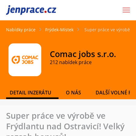
JenPráce.cz
Nabídky práce
Frýdek-Místek
Super práce ve výrobě ve
Comac jobs s.r.o.
212 nabídek práce
DETAIL INZERÁTU
O NÁS
DALŠÍ VOLNÉ PO
Super práce ve výrobě ve
Frýdlantu nad Ostravicí! Velký