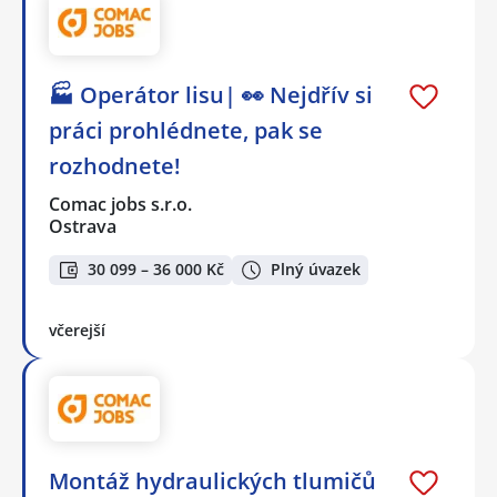
🏭 Operátor lisu| 👀 Nejdřív si
práci prohlédnete, pak se
rozhodnete!
Comac jobs s.r.o.
Ostrava
30 099 – 36 000 Kč
Plný úvazek
včerejší
Montáž hydraulických tlumičů