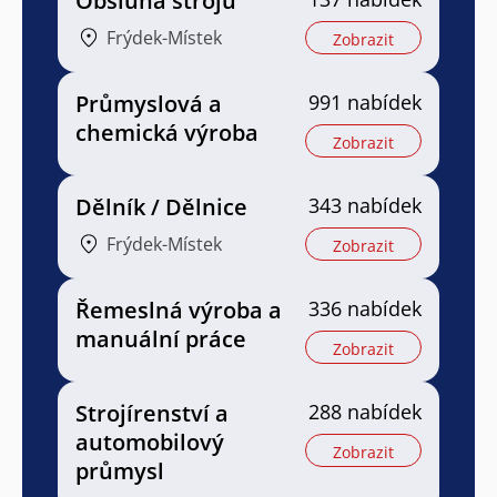
Obsluha strojů
Frýdek-Místek
Zobrazit
Průmyslová a
991 nabídek
chemická výroba
Zobrazit
Dělník / Dělnice
343 nabídek
Frýdek-Místek
Zobrazit
Řemeslná výroba a
336 nabídek
manuální práce
Zobrazit
Strojírenství a
288 nabídek
automobilový
Zobrazit
průmysl