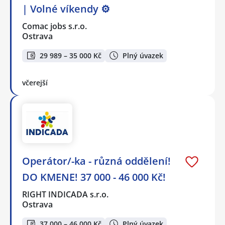
| Volné víkendy ⚙️
Comac jobs s.r.o.
Ostrava
29 989 – 35 000 Kč
Plný úvazek
včerejší
Operátor/-ka - různá oddělení!
DO KMENE! 37 000 - 46 000 Kč!
RIGHT INDICADA s.r.o.
Ostrava
37 000 – 46 000 Kč
Plný úvazek