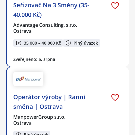
Seřizovač Na 3 Směny (35-
40.000 Kč)
Advantage Consulting, s.r.o.
Ostrava
35 000 – 40 000 Kč
Plný úvazek
Zveřejněno: 5. srpna
Operátor výroby | Ranní
směna | Ostrava
ManpowerGroup s.r.o.
Ostrava
Plný úvazek