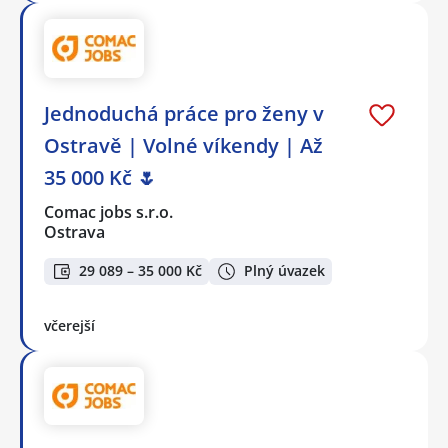
Jednoduchá práce pro ženy v
Ostravě | Volné víkendy | Až
35 000 Kč 🌷
Comac jobs s.r.o.
Ostrava
29 089 – 35 000 Kč
Plný úvazek
včerejší