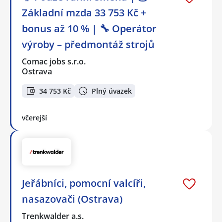
Základní mzda 33 753 Kč +
bonus až 10 % | 🔧 Operátor
výroby – předmontáž strojů
Comac jobs s.r.o.
Ostrava
34 753 Kč
Plný úvazek
včerejší
Jeřábníci, pomocní valcíři,
nasazovači (Ostrava)
Trenkwalder a.s.