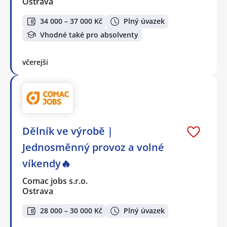
Ostrava
34 000 – 37 000 Kč
Plný úvazek
Vhodné také pro absolventy
včerejší
Dělník ve výrobě |
Jednosměnný provoz a volné
víkendy🔥
Comac jobs s.r.o.
Ostrava
28 000 – 30 000 Kč
Plný úvazek