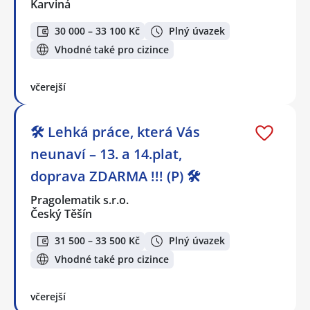
Karviná
30 000 – 33 100 Kč
Plný úvazek
Vhodné také pro cizince
včerejší
🛠️ Lehká práce, která Vás
neunaví – 13. a 14.plat,
doprava ZDARMA !!! (P) 🛠️
Pragolematik s.r.o.
Český Těšín
31 500 – 33 500 Kč
Plný úvazek
Vhodné také pro cizince
včerejší