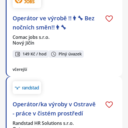
Operátor ve výrobě !!👨‍🔧 Bez
nočních směn!!👨‍🔧
Comac jobs s.r.o.
Nový Jičín
149 Kč / hod
Plný úvazek
včerejší
Operátor/ka výroby v Ostravě
- práce v čistém prostředí
Randstad HR Solutions s.r.o.