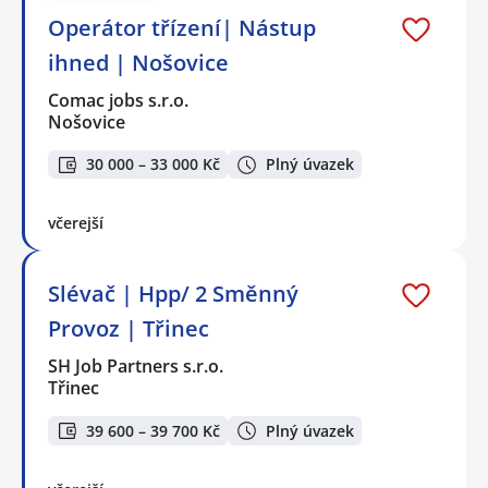
Operátor třízení| Nástup
ihned | Nošovice
Comac jobs s.r.o.
Nošovice
30 000 – 33 000 Kč
Plný úvazek
včerejší
Slévač | Hpp/ 2 Směnný
Provoz | Třinec
SH Job Partners s.r.o.
Třinec
39 600 – 39 700 Kč
Plný úvazek