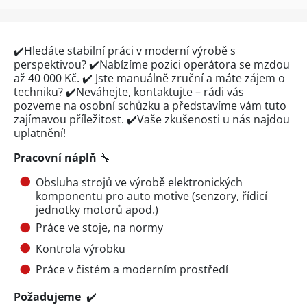
✔️Hledáte stabilní práci v moderní výrobě
s
perspektivou? ✔️Nabízíme pozici operátora
se mzdou
až 40 000 Kč. ✔️ Jste manuálně zruční a máte zájem o
techniku? ✔️Neváhejte, kontaktujte – rádi vás
pozveme na osobní schůzku a představíme vám tuto
zajímavou příležitost. ✔️Vaše zkušenosti u nás najdou
uplatnění!
Pracovní náplň
🔧
Obsluha strojů ve výrobě elektronických
komponentu pro auto motive (senzory, řídicí
jednotky motorů apod.)
Práce ve stoje, na normy
Kontrola výrobku
Práce v čistém a moderním prostředí
Požadujeme
✔️