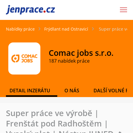
JenPráce.cz
Nabídky práce
Frýdlant nad Ostravicí
Super práce ve v
Comac jobs s.r.o.
187 nabídek práce
DETAIL INZERÁTU
O NÁS
DALŠÍ VOLNÉ PO
Super práce ve výrobě |
Frenštát pod Radhoštěm |