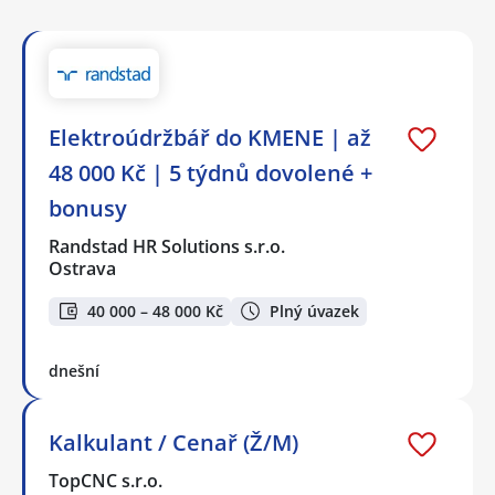
Elektroúdržbář do KMENE | až
48 000 Kč | 5 týdnů dovolené +
bonusy
Randstad HR Solutions s.r.o.
Ostrava
40 000 – 48 000 Kč
Plný úvazek
dnešní
Kalkulant / Cenař (Ž/M)
TopCNC s.r.o.