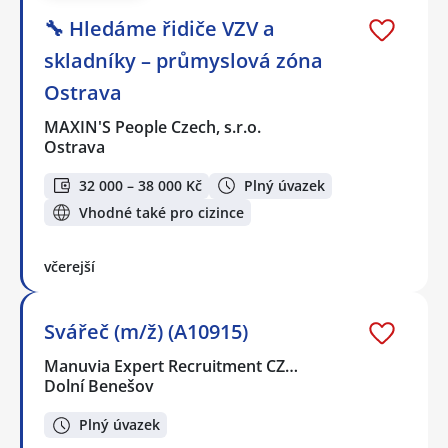
🔧 Hledáme řidiče VZV a
skladníky – průmyslová zóna
Ostrava
MAXIN'S People Czech, s.r.o.
Ostrava
32 000 – 38 000 Kč
Plný úvazek
Vhodné také pro cizince
včerejší
Svářeč (m/ž) (A10915)
Manuvia Expert Recruitment CZ…
Dolní Benešov
Plný úvazek