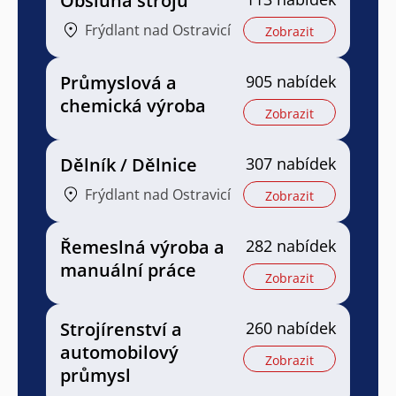
Obsluha strojů
Frýdlant nad Ostravicí
Zobrazit
Průmyslová a
905 nabídek
chemická výroba
Zobrazit
Dělník / Dělnice
307 nabídek
Frýdlant nad Ostravicí
Zobrazit
Řemeslná výroba a
282 nabídek
manuální práce
Zobrazit
Strojírenství a
260 nabídek
automobilový
Zobrazit
průmysl