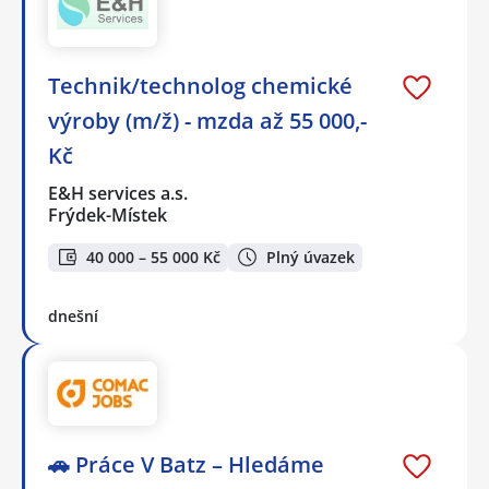
Technik/technolog chemické
výroby (m/ž) - mzda až 55 000,-
Kč
E&H services a.s.
Frýdek-Místek
40 000 – 55 000 Kč
Plný úvazek
dnešní
🚗 Práce V Batz – Hledáme