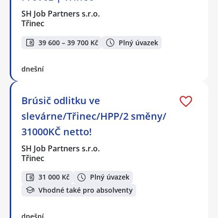
SH Job Partners s.r.o.
Třinec
39 600 – 39 700 Kč
Plný úvazek
dnešní
Brúsič odlitku ve
slevárne/Třinec/HPP/2 směny/
31000KČ netto!
SH Job Partners s.r.o.
Třinec
31 000 Kč
Plný úvazek
Vhodné také pro absolventy
dnešní