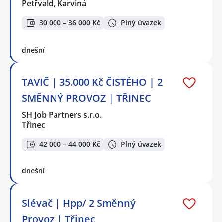
Petřvald, Karviná
30 000 – 36 000 Kč
Plný úvazek
dnešní
TAVIČ | 35.000 Kč ČISTÉHO | 2
SMĚNNÝ PROVOZ | TŘINEC
SH Job Partners s.r.o.
Třinec
42 000 – 44 000 Kč
Plný úvazek
dnešní
Slévač | Hpp/ 2 Směnný
Provoz | Třinec