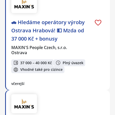
🚗 Hledáme operátory výroby
Ostrava Hrabová! 💵 Mzda od
37 000 Kč + bonusy
MAXIN'S People Czech, s.r.o.
Ostrava
37 000 – 40 000 Kč
Plný úvazek
Vhodné také pro cizince
včerejší