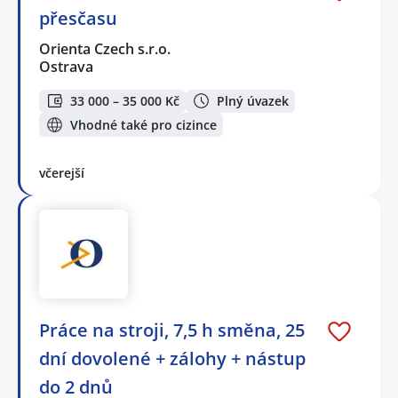
přesčasu
Orienta Czech s.r.o.
Ostrava
33 000 – 35 000 Kč
Plný úvazek
Vhodné také pro cizince
včerejší
Práce na stroji, 7,5 h směna, 25
dní dovolené + zálohy + nástup
do 2 dnů