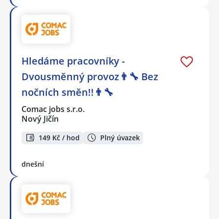
Hledáme pracovníky -
Dvousměnný provoz👨‍🔧 Bez
nočních směn!!👨‍🔧
Comac jobs s.r.o.
Nový Jičín
149 Kč / hod
Plný úvazek
dnešní