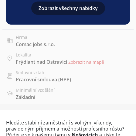
Zobrazit všechny nabídky
Firma
Comac jobs s.r.o.
Lokalita
Frýdlant nad Ostravicí
Zobrazit na mapě
Smluvní vztah
Pracovní smlouva (HPP)
Minimální vzdělání
Základní
Hledáte stabilní zaměstnání s volnými víkendy,
pravidelným příjmem a možností profesního růstu?
Přidejte se k našemu týmu v
Nošovicích
a získejte