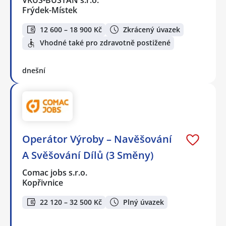
Frýdek-Místek
12 600 – 18 900 Kč
Zkrácený úvazek
Vhodné také pro zdravotně postižené
dnešní
Operátor Výroby – Navěšování
A Svěšování Dílů (3 Směny)
Comac jobs s.r.o.
Kopřivnice
22 120 – 32 500 Kč
Plný úvazek