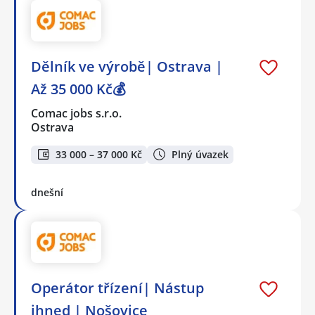
Dělník ve výrobě| Ostrava |
Až 35 000 Kč💰
Comac jobs s.r.o.
Ostrava
33 000 – 37 000 Kč
Plný úvazek
dnešní
Operátor třízení| Nástup
ihned | Nošovice