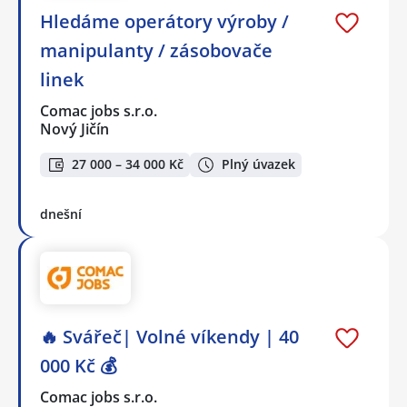
Hledáme operátory výroby /
manipulanty / zásobovače
linek
Comac jobs s.r.o.
Nový Jičín
27 000 – 34 000 Kč
Plný úvazek
dnešní
🔥 Svářeč| Volné víkendy | 40
000 Kč 💰
Comac jobs s.r.o.