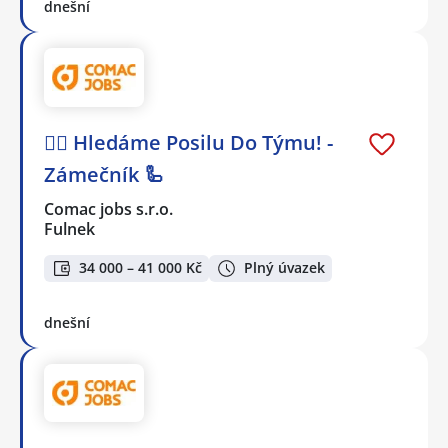
dnešní
🕵️‍♂️ Hledáme Posilu Do Týmu! -
Zámečník 🦾
Comac jobs s.r.o.
Fulnek
34 000 – 41 000 Kč
Plný úvazek
dnešní