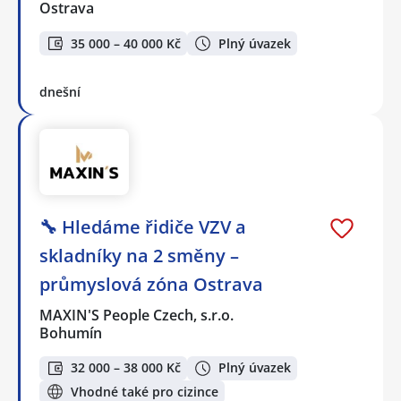
Ostrava
35 000 – 40 000 Kč
Plný úvazek
dnešní
🔧 Hledáme řidiče VZV a
skladníky na 2 směny –
průmyslová zóna Ostrava
MAXIN'S People Czech, s.r.o.
Bohumín
32 000 – 38 000 Kč
Plný úvazek
Vhodné také pro cizince