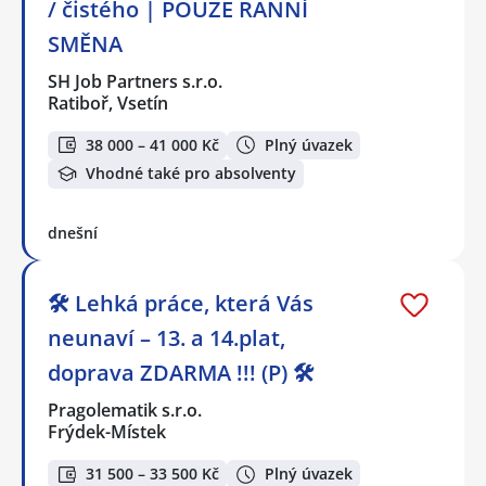
/ čistého | POUZE RANNÍ
SMĚNA
SH Job Partners s.r.o.
Ratiboř, Vsetín
38 000 – 41 000 Kč
Plný úvazek
Vhodné také pro absolventy
dnešní
🛠️ Lehká práce, která Vás
neunaví – 13. a 14.plat,
doprava ZDARMA !!! (P) 🛠️
Pragolematik s.r.o.
Frýdek-Místek
31 500 – 33 500 Kč
Plný úvazek