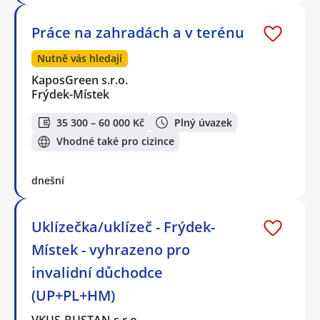
Práce na zahradách a v terénu
Nutně vás hledají
KaposGreen s.r.o.
Frýdek-Místek
35 300 – 60 000 Kč
Plný úvazek
Vhodné také pro cizince
dnešní
Uklízečka/uklízeč - Frýdek-
Místek - vyhrazeno pro
invalidní důchodce
(UP+PL+HM)
VKUS-BUSTAN s.r.o.