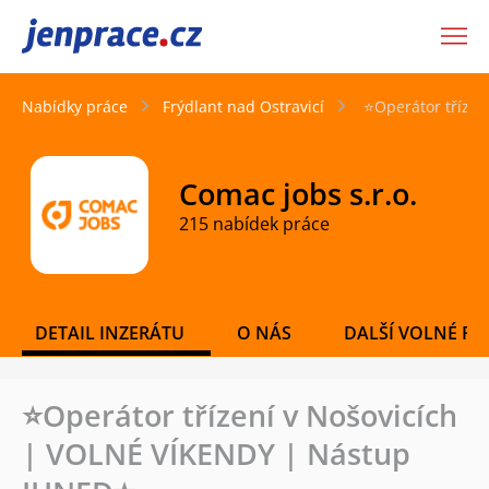
JenPráce.cz
Nabídky práce
Frýdlant nad Ostravicí
⭐Operátor tříze
Comac jobs s.r.o.
215 nabídek práce
DETAIL INZERÁTU
O NÁS
DALŠÍ VOLNÉ PO
⭐Operátor třízení v Nošovicích
| VOLNÉ VÍKENDY | Nástup