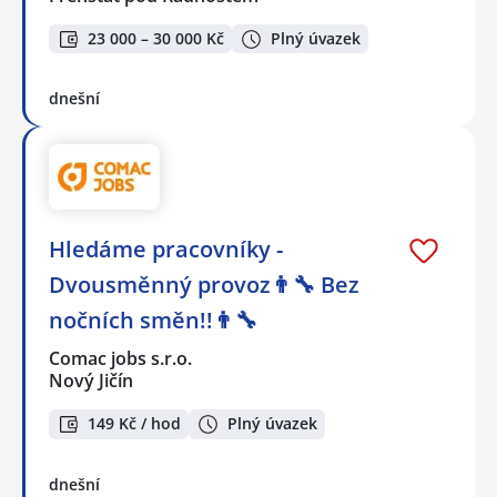
23 000 – 30 000 Kč
Plný úvazek
dnešní
Hledáme pracovníky -
Dvousměnný provoz👨‍🔧 Bez
nočních směn!!👨‍🔧
Comac jobs s.r.o.
Nový Jičín
149 Kč / hod
Plný úvazek
dnešní