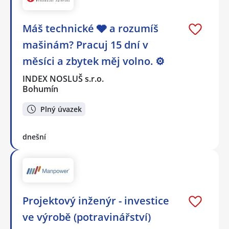
Máš technické 🩶 a rozumíš
mašinám? Pracuj 15 dní v
měsíci a zbytek měj volno. ⚙
INDEX NOSLUŠ s.r.o.
Bohumín
Plný úvazek
dnešní
Projektový inženýr - investice
ve výrobě (potravinářství)