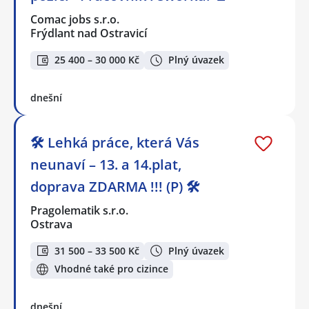
Comac jobs s.r.o.
Frýdlant nad Ostravicí
25 400 – 30 000 Kč
Plný úvazek
dnešní
🛠️ Lehká práce, která Vás
neunaví – 13. a 14.plat,
doprava ZDARMA !!! (P) 🛠️
Pragolematik s.r.o.
Ostrava
31 500 – 33 500 Kč
Plný úvazek
Vhodné také pro cizince
dnešní