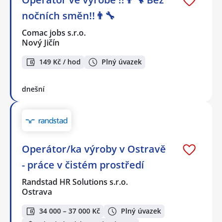
nočních směn!!👨‍🔧
Comac jobs s.r.o.
Nový Jičín
149 Kč / hod
Plný úvazek
dnešní
Operátor/ka výroby v Ostravě
- práce v čistém prostředí
Randstad HR Solutions s.r.o.
Ostrava
34 000 – 37 000 Kč
Plný úvazek