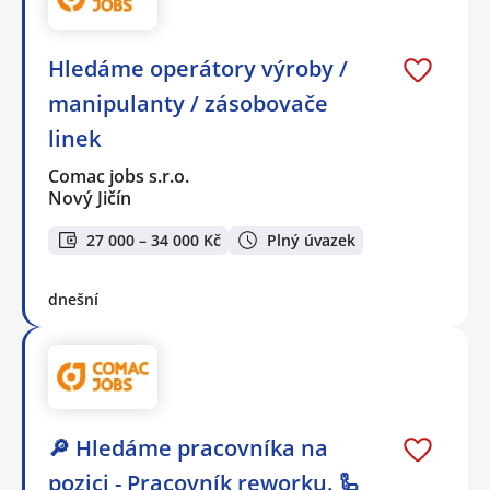
Hledáme operátory výroby /
manipulanty / zásobovače
linek
Comac jobs s.r.o.
Nový Jičín
27 000 – 34 000 Kč
Plný úvazek
dnešní
🔎 Hledáme pracovníka na
pozici - Pracovník reworku. 🦾