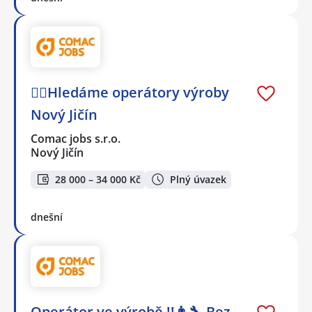
🕵️‍♂️Hledáme operátory výroby
Nový Jičín
Comac jobs s.r.o.
Nový Jičín
28 000 – 34 000 Kč
Plný úvazek
dnešní
Operátor ve výrobě !!👨‍🔧 Bez