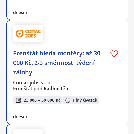
dnešní
Frenštát hledá montéry: až 30
000 Kč, 2-3 směnnost, týdení
zálohy!
Comac jobs s.r.o.
Frenštát pod Radhoštěm
23 000 – 30 000 Kč
Plný úvazek
dnešní