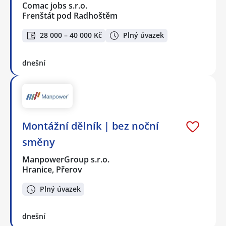
Comac jobs s.r.o.
Frenštát pod Radhoštěm
28 000 – 40 000 Kč
Plný úvazek
dnešní
Montážní dělník | bez noční
směny
ManpowerGroup s.r.o.
Hranice, Přerov
Plný úvazek
dnešní