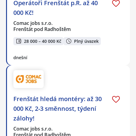
Operátoři Frenštát p.R. až 40
000 Kč!
Comac jobs s.r.o.
Frenštát pod Radhoštěm
28 000 – 40 000 Kč
Plný úvazek
dnešní
Frenštát hledá montéry: až 30
000 Kč, 2-3 směnnost, týdení
zálohy!
Comac jobs s.r.o.
Frenštát pod Radhoštěm