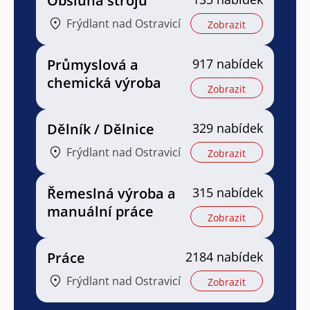
Obsluha strojů
Frýdlant nad Ostravicí
Zobrazit
Průmyslová a
917 nabídek
chemická výroba
Zobrazit
Dělník / Dělnice
329 nabídek
Frýdlant nad Ostravicí
Zobrazit
Řemeslná výroba a
315 nabídek
manuální práce
Zobrazit
Práce
2184 nabídek
Frýdlant nad Ostravicí
Zobrazit