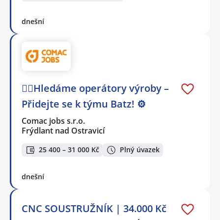
dnešní
🕵️‍♂️Hledáme operátory výroby –
Přidejte se k týmu Batz! ⚙️
Comac jobs s.r.o.
Frýdlant nad Ostravicí
25 400 – 31 000 Kč
Plný úvazek
dnešní
CNC SOUSTRUŽNÍK | 34.000 Kč