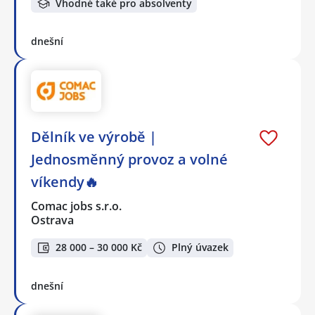
Vhodné také pro absolventy
dnešní
Dělník ve výrobě |
Jednosměnný provoz a volné
víkendy🔥
Comac jobs s.r.o.
Ostrava
28 000 – 30 000 Kč
Plný úvazek
dnešní