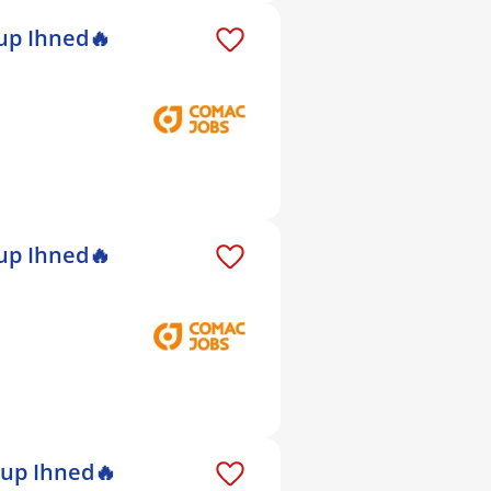
up Ihned🔥
up Ihned🔥
tup Ihned🔥