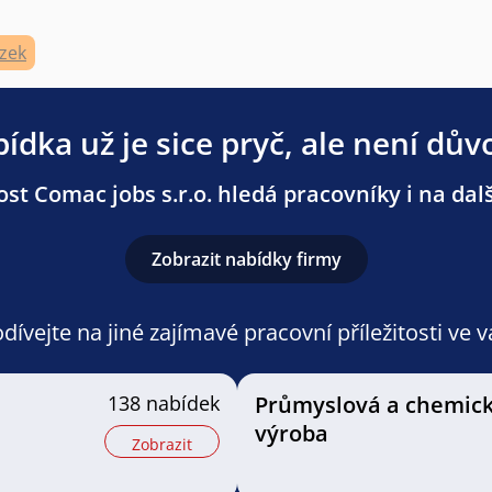
zek
ídka už je sice pryč, ale není dův
st Comac jobs s.r.o. hledá pracovníky i na dalš
Zobrazit nabídky firmy
ívejte na jiné zajímavé pracovní příležitosti ve 
138 nabídek
Průmyslová a chemic
výroba
Zobrazit