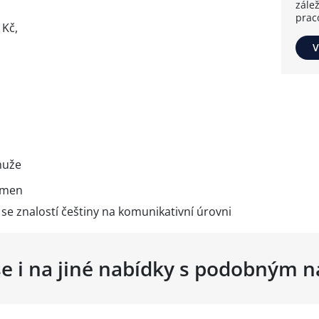
zále
prac
 Kč,
V
muže
kmen
se znalostí češtiny na komunikativní úrovni
se i na jiné nabídky s podobným 