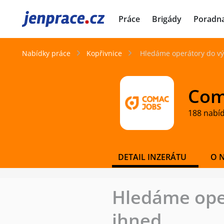
JenPráce.cz
Práce
Brigády
Poradn
Nabídky práce
Kopřivnice
Hledáme operátory do vý
Coma
188 nabí
DETAIL INZERÁTU
O 
Hledáme oper
ihned