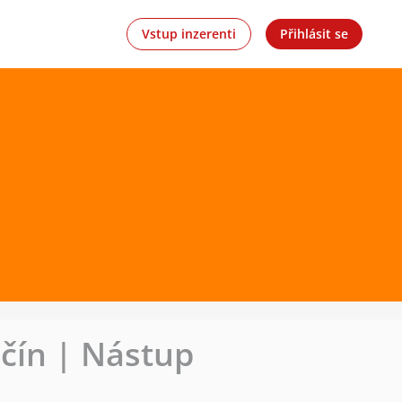
Vstup inzerenti
Přihlásit se
čín | Nástup