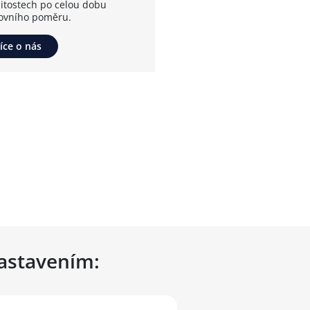
žitostech po celou dobu
ovního poměru.
íce o nás
nastavením: