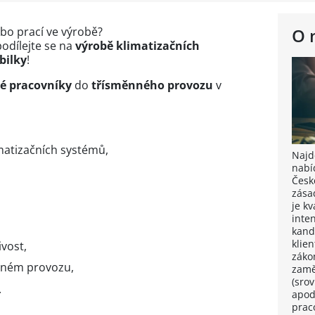
bo prací ve výrobě?
O 
odílejte se na
výrobě klimatizačních
bilky
!
vé pracovníky
do
třísměnného provozu
v
matizačních systémů,
Najdě
nabí
,
Česk
zása
je k
inten
kand
klie
vost,
záko
nném provozu,
zamě
(sro
.
apod
prac