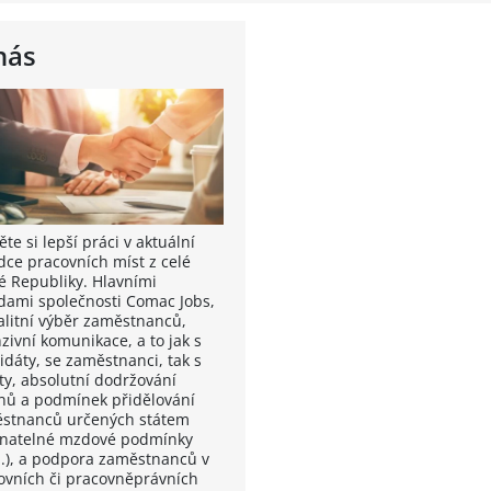
nás
te si lepší práci v aktuální
dce pracovních míst z celé
é Republiky. Hlavními
dami společnosti Comac Jobs,
valitní výběr zaměstnanců,
zivní komunikace, a to jak s
idáty, se zaměstnanci, tak s
nty, absolutní dodržování
nů a podmínek přidělování
stnanců určených státem
vnatelné mzdové podmínky
.), a podpora zaměstnanců v
ovních či pracovněprávních