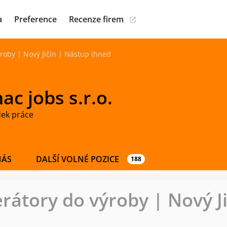
a
Preference
Recenze firem
roby | Nový Jičín | Nástup ihned
c jobs s.r.o.
dek práce
NÁS
DALŠÍ VOLNÉ POZICE
188
átory do výroby | Nový Ji