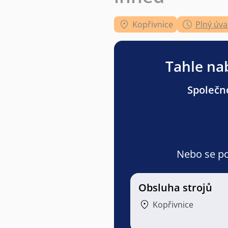
Kopřivnice
Plný úva
Tahle nab
Společno
Nebo se pod
Obsluha strojů
Kopřivnice