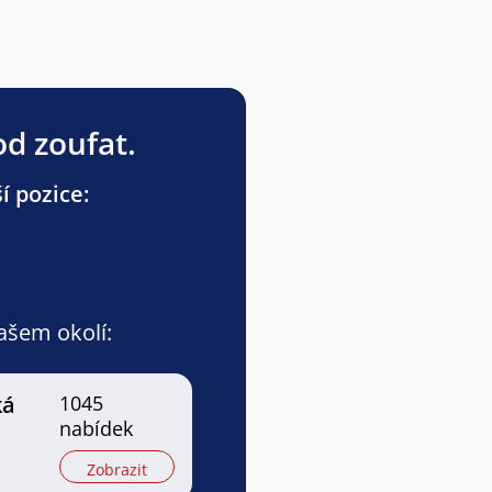
od zoufat.
í pozice:
vašem okolí:
ká
1045
nabídek
Zobrazit