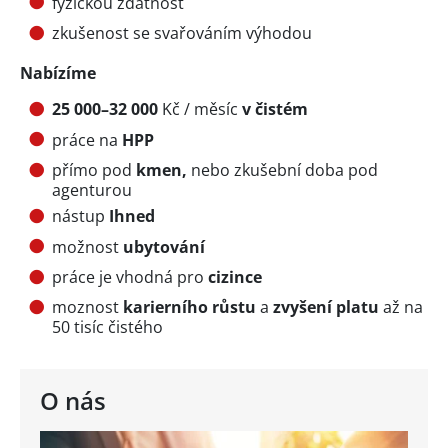
fyzickou zdatnost
zkušenost se svařováním výhodou
Nabízíme
25 000–32 000
Kč / měsíc
v čistém
práce na
HPP
přímo pod
kmen,
nebo zkušební doba pod
agenturou
nástup
Ihned
možnost
ubytování
práce je vhodná pro
cizince
moznost
karierního růstu
a
zvyšení platu
až na
50 tisíc čistého
O nás