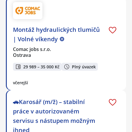
Montáž hydraulických tlumičů
| Volné víkendy ⚙️
Comac jobs s.r.o.
Ostrava
29 989 – 35 000 Kč
Plný úvazek
včerejší
🚗Karosář (m/ž) – stabilní
práce v autorizovaném
servisu s nástupem možným
ihned