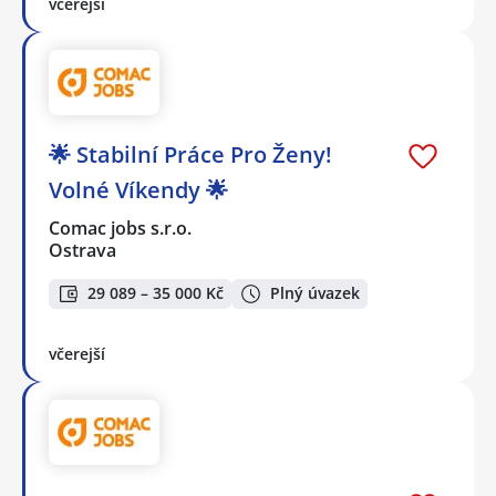
včerejší
🌟 Stabilní Práce Pro Ženy!
Volné Víkendy 🌟
Comac jobs s.r.o.
Ostrava
29 089 – 35 000 Kč
Plný úvazek
včerejší