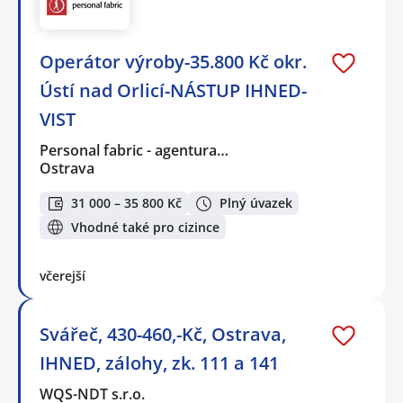
Operátor výroby-35.800 Kč okr.
Ústí nad Orlicí-NÁSTUP IHNED-
VIST
Personal fabric - agentura…
Ostrava
31 000 – 35 800 Kč
Plný úvazek
Vhodné také pro cizince
včerejší
Svářeč, 430-460,-Kč, Ostrava,
IHNED, zálohy, zk. 111 a 141
WQS-NDT s.r.o.