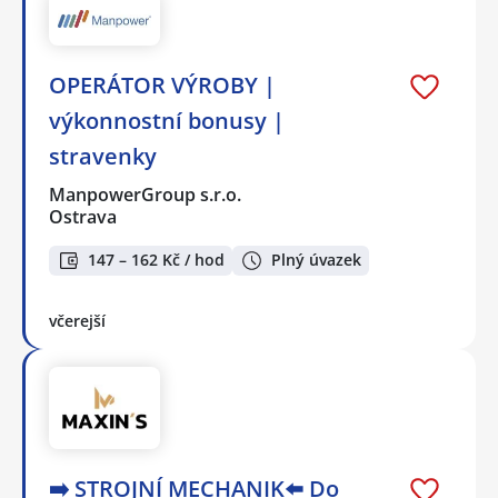
OPERÁTOR VÝROBY |
výkonnostní bonusy |
stravenky
ManpowerGroup s.r.o.
Ostrava
147 – 162 Kč / hod
Plný úvazek
včerejší
➡️ STROJNÍ MECHANIK⬅️ Do