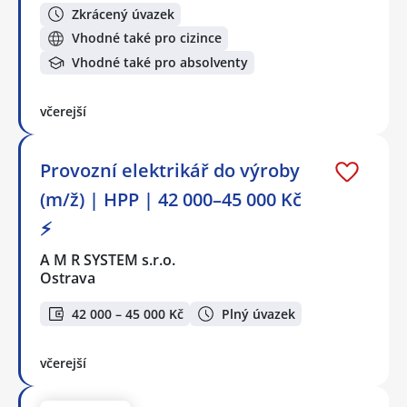
Zkrácený úvazek
Vhodné také pro cizince
Vhodné také pro absolventy
včerejší
Provozní elektrikář do výroby
(m/ž) | HPP | 42 000–45 000 Kč
⚡
A M R SYSTEM s.r.o.
Ostrava
42 000 – 45 000 Kč
Plný úvazek
včerejší