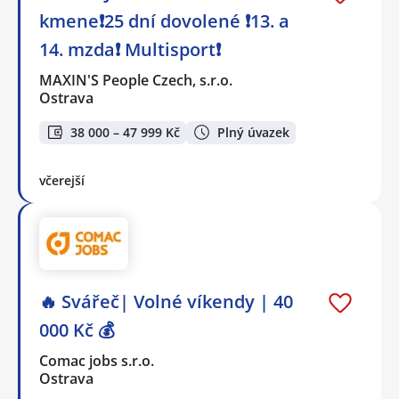
kmene❗25 dní dovolené ❗13. a
14. mzda❗ Multisport❗
MAXIN'S People Czech, s.r.o.
Ostrava
38 000 – 47 999 Kč
Plný úvazek
včerejší
🔥 Svářeč| Volné víkendy | 40
000 Kč 💰
Comac jobs s.r.o.
Ostrava