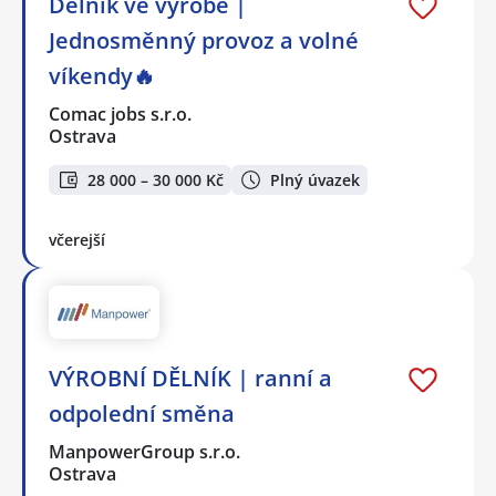
Dělník ve výrobě |
Jednosměnný provoz a volné
víkendy🔥
Comac jobs s.r.o.
Ostrava
28 000 – 30 000 Kč
Plný úvazek
včerejší
VÝROBNÍ DĚLNÍK | ranní a
odpolední směna
ManpowerGroup s.r.o.
Ostrava