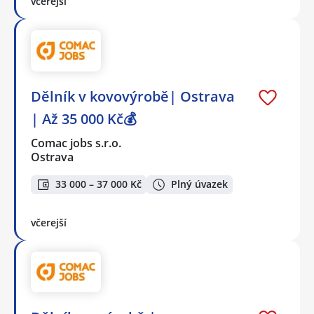
včerejší
Dělník v kovovýrobě| Ostrava
| Až 35 000 Kč💰
Comac jobs s.r.o.
Ostrava
33 000 – 37 000 Kč
Plný úvazek
včerejší