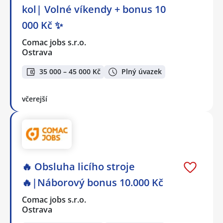
kol| Volné víkendy + bonus 10
000 Kč ✨
Comac jobs s.r.o.
Ostrava
35 000 – 45 000 Kč
Plný úvazek
včerejší
🔥 Obsluha licího stroje
🔥|Náborový bonus 10.000 Kč
Comac jobs s.r.o.
Ostrava