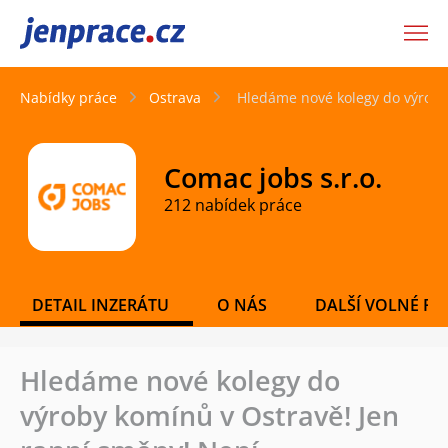
JenPráce.cz
Nabídky práce
Ostrava
Hledáme nové kolegy do výroby
Comac jobs s.r.o.
212 nabídek práce
DETAIL INZERÁTU
O NÁS
DALŠÍ VOLNÉ PO
Hledáme nové kolegy do
výroby komínů v Ostravě! Jen