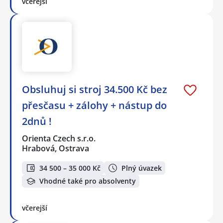
včerejší
Obsluhuj si stroj 34.500 Kč bez
přesčasu + zálohy + nástup do
2dnů !
Orienta Czech s.r.o.
Hrabová, Ostrava
34 500 – 35 000 Kč
Plný úvazek
Vhodné také pro absolventy
včerejší