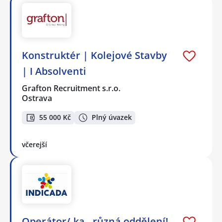
Konstruktér | Kolejové Stavby
| I Absolventi
Grafton Recruitment s.r.o.
Ostrava
55 000 Kč
Plný úvazek
včerejší
Operátor/-ka - různá oddělení!