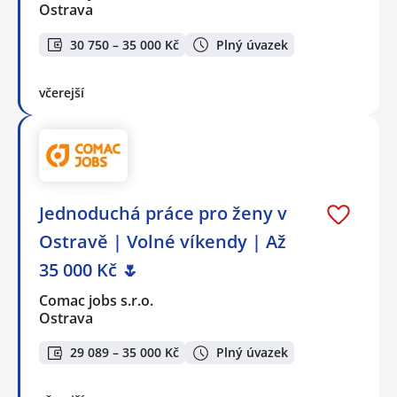
Ostrava
30 750 – 35 000 Kč
Plný úvazek
včerejší
Jednoduchá práce pro ženy v
Ostravě | Volné víkendy | Až
35 000 Kč 🌷
Comac jobs s.r.o.
Ostrava
29 089 – 35 000 Kč
Plný úvazek