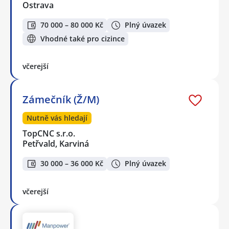
Ostrava
70 000 – 80 000 Kč
Plný úvazek
Vhodné také pro cizince
včerejší
Zámečník (Ž/M)
Nutně vás hledají
TopCNC s.r.o.
Petřvald, Karviná
30 000 – 36 000 Kč
Plný úvazek
včerejší