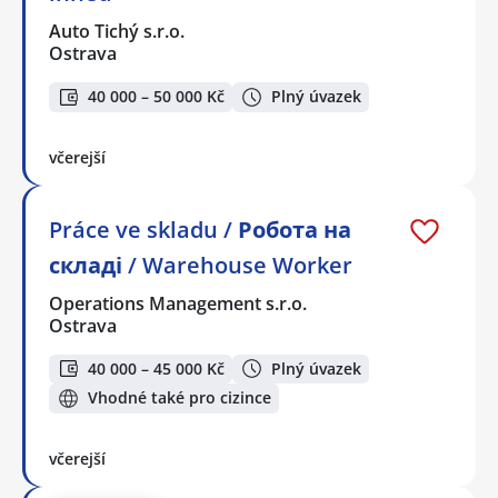
Auto Tichý s.r.o.
Ostrava
40 000 – 50 000 Kč
Plný úvazek
včerejší
Práce ve skladu / Робота на
складі / Warehouse Worker
Operations Management s.r.o.
Ostrava
40 000 – 45 000 Kč
Plný úvazek
Vhodné také pro cizince
včerejší