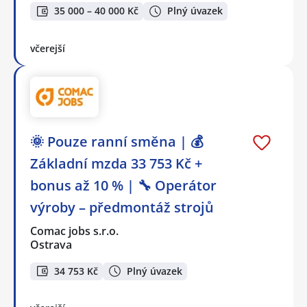
35 000 – 40 000 Kč
Plný úvazek
včerejší
🌞 Pouze ranní směna | 💰
Základní mzda 33 753 Kč +
bonus až 10 % | 🔧 Operátor
výroby – předmontáž strojů
Comac jobs s.r.o.
Ostrava
34 753 Kč
Plný úvazek