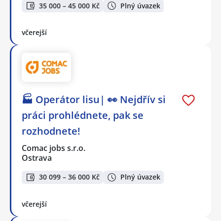
35 000 – 45 000 Kč
Plný úvazek
včerejší
🏭 Operátor lisu| 👀 Nejdřív si
práci prohlédnete, pak se
rozhodnete!
Comac jobs s.r.o.
Ostrava
30 099 – 36 000 Kč
Plný úvazek
včerejší