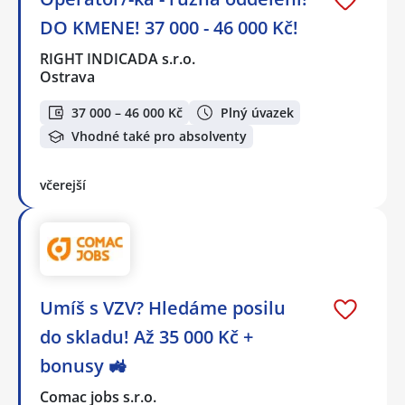
DO KMENE! 37 000 - 46 000 Kč!
RIGHT INDICADA s.r.o.
Ostrava
37 000 – 46 000 Kč
Plný úvazek
Vhodné také pro absolventy
včerejší
Umíš s VZV? Hledáme posilu
do skladu! Až 35 000 Kč +
bonusy 🚜
Comac jobs s.r.o.