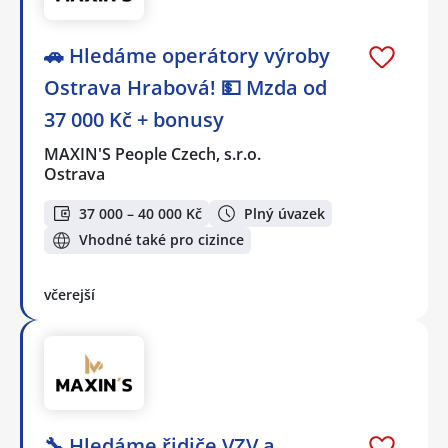
🚗 Hledáme operátory výroby
Ostrava Hrabová! 💵 Mzda od
37 000 Kč + bonusy
MAXIN'S People Czech, s.r.o.
Ostrava
37 000 – 40 000 Kč
Plný úvazek
Vhodné také pro cizince
včerejší
🔧 Hledáme řidiče VZV a