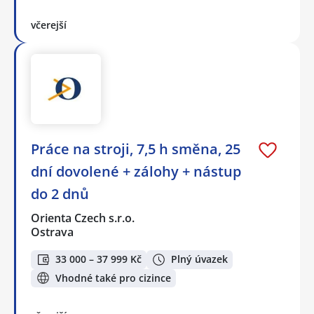
včerejší
Práce na stroji, 7,5 h směna, 25
dní dovolené + zálohy + nástup
do 2 dnů
Orienta Czech s.r.o.
Ostrava
33 000 – 37 999 Kč
Plný úvazek
Vhodné také pro cizince