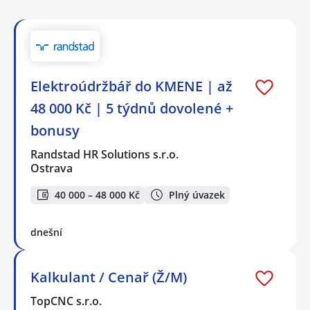
Elektroúdržbář do KMENE | až
48 000 Kč | 5 týdnů dovolené +
bonusy
Randstad HR Solutions s.r.o.
Ostrava
40 000 – 48 000 Kč
Plný úvazek
dnešní
Kalkulant / Cenař (Ž/M)
TopCNC s.r.o.