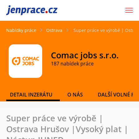
JenPráce.cz
Nabídky práce
Ostrava
Super práce ve výrobě | Ostra
Comac jobs s.r.o.
187 nabídek práce
DETAIL INZERÁTU
O NÁS
DALŠÍ VOLNÉ PO
Super práce ve výrobě |
Ostrava Hrušov |Vysoký plat |