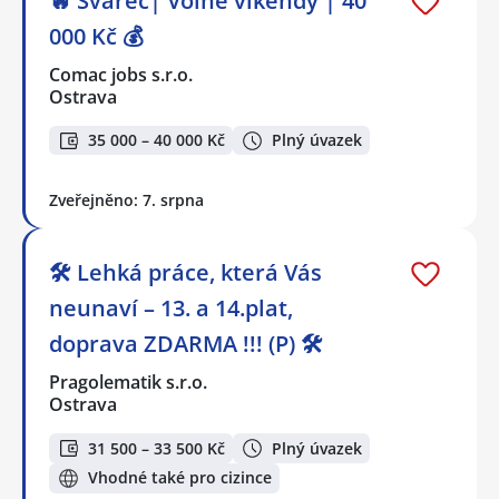
🔥 Svářeč| Volné víkendy | 40
000 Kč 💰
Comac jobs s.r.o.
Ostrava
35 000 – 40 000 Kč
Plný úvazek
Zveřejněno: 7. srpna
🛠️ Lehká práce, která Vás
neunaví – 13. a 14.plat,
doprava ZDARMA !!! (P) 🛠️
Pragolematik s.r.o.
Ostrava
31 500 – 33 500 Kč
Plný úvazek
Vhodné také pro cizince