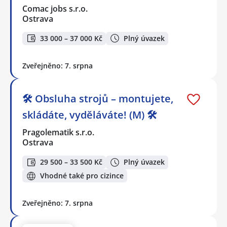
Comac jobs s.r.o.
Ostrava
33 000 – 37 000 Kč
Plný úvazek
Zveřejněno: 7. srpna
🛠️ Obsluha strojů – montujete,
skládáte, vyděláváte! (M) 🛠️
Pragolematik s.r.o.
Ostrava
29 500 – 33 500 Kč
Plný úvazek
Vhodné také pro cizince
Zveřejněno: 7. srpna