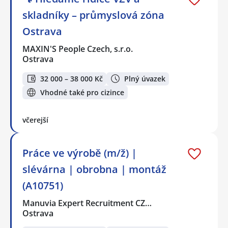
skladníky – průmyslová zóna
Ostrava
MAXIN'S People Czech, s.r.o.
Ostrava
32 000 – 38 000 Kč
Plný úvazek
Vhodné také pro cizince
včerejší
Práce ve výrobě (m/ž) |
slévárna | obrobna | montáž
(A10751)
Manuvia Expert Recruitment CZ…
Ostrava