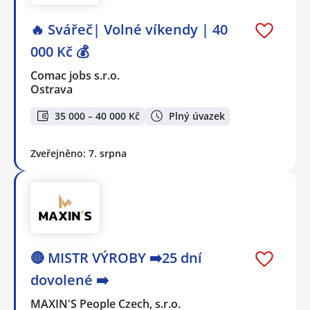
🔥 Svářeč| Volné víkendy | 40
000 Kč 💰
Comac jobs s.r.o.
Ostrava
35 000 – 40 000 Kč
Plný úvazek
Zveřejněno: 7. srpna
🔴 MISTR VÝROBY ➡️25 dní
dovolené ➡️
MAXIN'S People Czech, s.r.o.