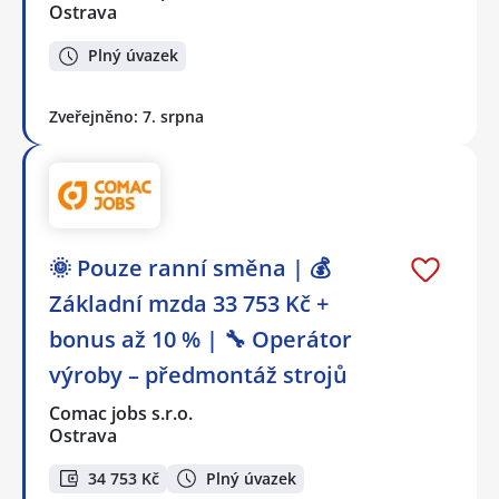
Ostrava
Plný úvazek
Zveřejněno: 7. srpna
🌞 Pouze ranní směna | 💰
Základní mzda 33 753 Kč +
bonus až 10 % | 🔧 Operátor
výroby – předmontáž strojů
Comac jobs s.r.o.
Ostrava
34 753 Kč
Plný úvazek