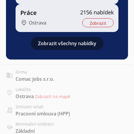
Práce
2156 nabídek
Ostrava
Zobrazit
Zobrazit všechny nabídky
Firma
Comac jobs s.r.o.
Lokalita
Ostrava
Zobrazit na mapě
Smluvní vztah
Pracovní smlouva (HPP)
Minimální vzdělání
Základní