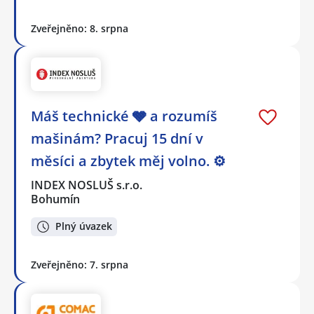
Zveřejněno: 8. srpna
Máš technické 🩶 a rozumíš
mašinám? Pracuj 15 dní v
měsíci a zbytek měj volno. ⚙
INDEX NOSLUŠ s.r.o.
Bohumín
Plný úvazek
Zveřejněno: 7. srpna