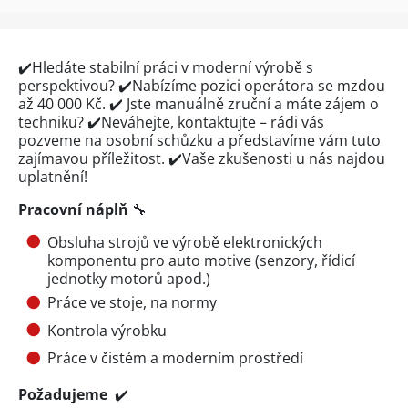
✔️Hledáte stabilní práci v moderní výrobě
s
perspektivou? ✔️Nabízíme pozici operátora
se mzdou
až 40 000 Kč. ✔️ Jste manuálně zruční a máte zájem o
techniku? ✔️Neváhejte, kontaktujte – rádi vás
pozveme na osobní schůzku a představíme vám tuto
zajímavou příležitost. ✔️Vaše zkušenosti u nás najdou
uplatnění!
Pracovní náplň
🔧
Obsluha strojů ve výrobě elektronických
komponentu pro auto motive (senzory, řídicí
jednotky motorů apod.)
Práce ve stoje, na normy
Kontrola výrobku
Práce v čistém a moderním prostředí
Požadujeme
✔️