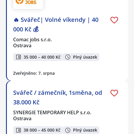
🔥 Svářeč| Volné víkendy | 40
000 Kč 💰
Comac jobs s.r.o.
Ostrava
35 000 – 40 000 Kč
Plný úvazek
Zveřejněno: 7. srpna
Svářeč / zámečník, 1směna, od
38.000 Kč
SYNERGIE TEMPORARY HELP s.r.o.
Ostrava
38 000 – 45 000 Kč
Plný úvazek