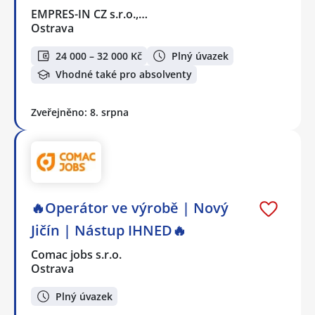
EMPRES-IN CZ s.r.o.,…
Ostrava
24 000 – 32 000 Kč
Plný úvazek
Vhodné také pro absolventy
Zveřejněno: 8. srpna
🔥Operátor ve výrobě | Nový
Jičín | Nástup IHNED🔥
Comac jobs s.r.o.
Ostrava
Plný úvazek