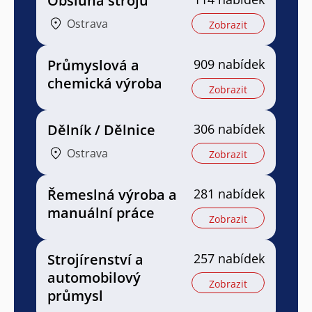
Obsluha strojů
Ostrava
Zobrazit
Průmyslová a
909 nabídek
chemická výroba
Zobrazit
Dělník / Dělnice
306 nabídek
Ostrava
Zobrazit
Řemeslná výroba a
281 nabídek
manuální práce
Zobrazit
Strojírenství a
257 nabídek
automobilový
Zobrazit
průmysl