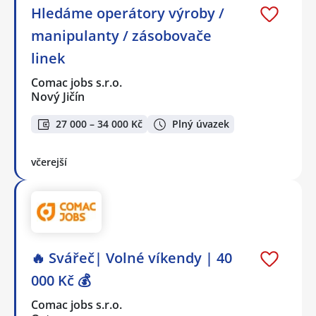
Hledáme operátory výroby /
manipulanty / zásobovače
linek
Comac jobs s.r.o.
Nový Jičín
27 000 – 34 000 Kč
Plný úvazek
včerejší
🔥 Svářeč| Volné víkendy | 40
000 Kč 💰
Comac jobs s.r.o.