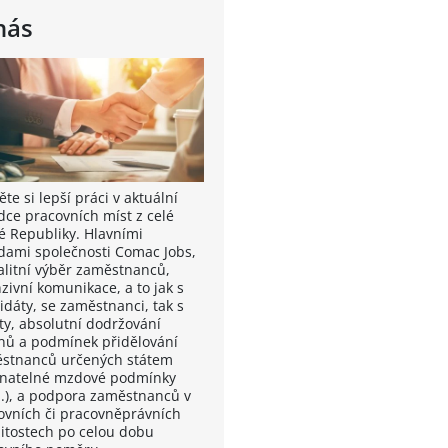
nás
te si lepší práci v aktuální
dce pracovních míst z celé
é Republiky. Hlavními
dami společnosti Comac Jobs,
valitní výběr zaměstnanců,
zivní komunikace, a to jak s
idáty, se zaměstnanci, tak s
nty, absolutní dodržování
nů a podmínek přidělování
stnanců určených státem
vnatelné mzdové podmínky
.), a podpora zaměstnanců v
ovních či pracovněprávních
žitostech po celou dobu