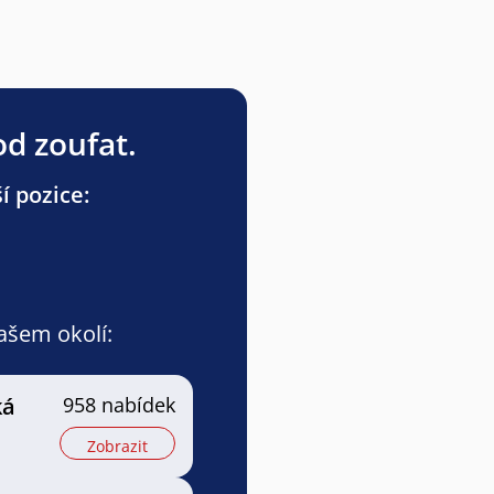
od zoufat.
í pozice:
vašem okolí:
ká
958 nabídek
Zobrazit