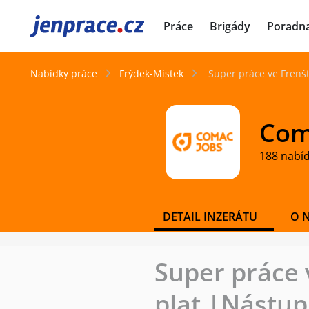
JenPráce.cz
Práce
Brigády
Poradn
Nabídky práce
Frýdek-Místek
Super práce ve Frenš
Coma
188 nabí
DETAIL INZERÁTU
O 
Super práce 
plat |Nástu