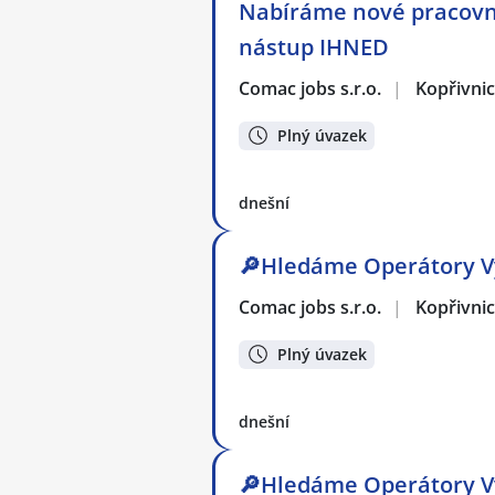
Nabíráme nové pracovní
nástup IHNED
Comac jobs s.r.o.
|
Kopřivni
Plný úvazek
dnešní
🔎Hledáme Operátory Vý
Comac jobs s.r.o.
|
Kopřivni
Plný úvazek
dnešní
🔎Hledáme Operátory Vý