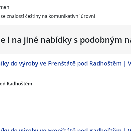
kmen
se znalostí češtiny na komunikativní úrovni
se i na jiné nabídky s podobným 
ky do výroby ve Frenštátě pod Radhoštěm | V
pod Radhoštěm
ky do výroby ve Frenštátě pod Radhoštěm | V