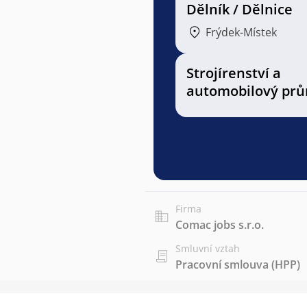
Dělník / Dělnice
Frýdek-Místek
Strojírenství a
automobilový prů
Firma
Comac jobs s.r.o.
Smluvní vztah
Pracovní smlouva (HPP)