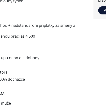
prac
ý/dlouhý týden
V
hod + nadstandardní příplatky za směny a
enou práci až 4 500
tupu nebo dle dohody
tora
100% docházce
RMA
i muže