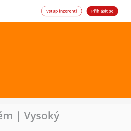
Vstup inzerenti
Přihlásit se
ěm | Vysoký