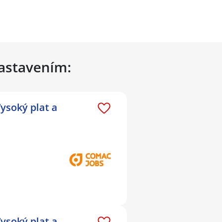
nastavením:
ysoký plat a
ysoký plat a