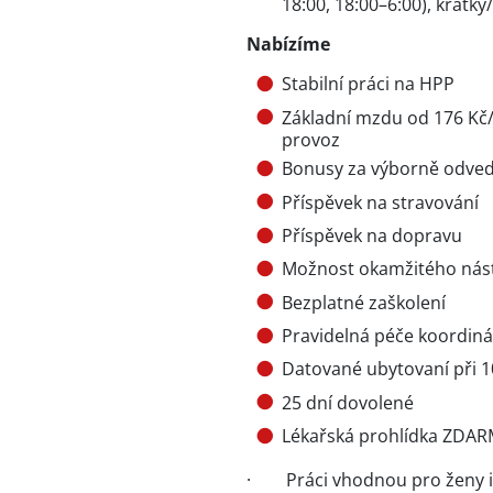
18:00, 18:00–6:00), krátk
Nabízíme
Stabilní práci na HPP
Základní mzdu od 176 Kč/
provoz
Bonusy za výborně odved
Příspěvek na stravování
Příspěvek na dopravu
Možnost okamžitého nás
Bezplatné zaškolení
Pravidelná péče koordiná
Datované ubytovaní při 
25 dní dovolené
Lékařská prohlídka ZDA
· Práci vhodnou pro ženy 