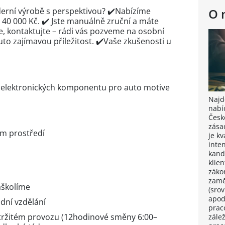
derní výrobě
s perspektivou? ✔️Nabízíme
O 
40 000 Kč. ✔️ Jste manuálně zruční a máte
e, kontaktujte – rádi vás pozveme na osobní
to zajímavou příležitost. ✔️Vaše zkušenosti u
ě elektronických komponentu pro auto motive
Najdě
nabí
Česk
zása
ím prostředí
je k
inten
kand
klie
záko
zamě
aškolíme
(sro
apod
dní vzdělání
prac
tržitém provozu (12hodinové směny 6:00–
zále