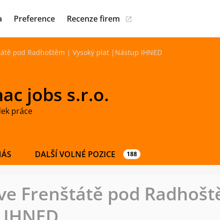
a
Preference
Recenze firem
tátě pod Radhoštěm | Vysoký plat |Nástup IHNED
c jobs s.r.o.
dek práce
NÁS
DALŠÍ VOLNÉ POZICE
188
ve Frenštátě pod Radhošt
p IHNED