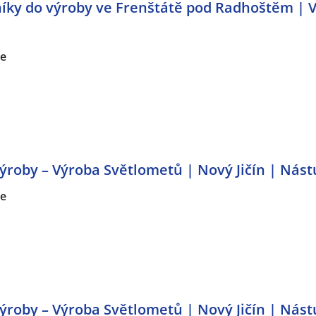
ky do výroby ve Frenštátě pod Radhoštěm | V
ce
roby – Výroba Světlometů | Nový Jičín | Nást
ce
roby – Výroba Světlometů | Nový Jičín | Nást