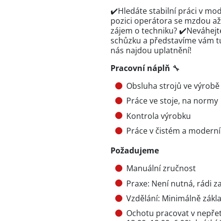
✔️Hledáte stabilní práci v mo
pozici operátora
se mzdou až 
zájem o techniku? ✔️Neváhejt
schůzku a představíme vám tu
nás najdou uplatnění!
Pracovní náplň
🔧
Obsluha strojů ve výrob
Práce ve stoje, na normy
Kontrola výrobku
Práce v čistém a modern
Požadujeme
Manuální zručnost
Praxe: Není nutná, rádi z
Vzdělání: Minimálně zákla
Ochotu pracovat v nepře