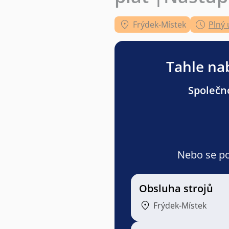
Frýdek-Místek
Plný 
Tahle nab
Společno
Nebo se pod
Obsluha strojů
Frýdek-Místek