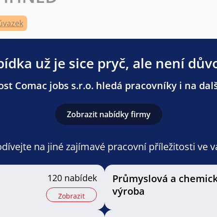
úvazek
ídka už je sice pryč, ale není dův
st Comac jobs s.r.o. hledá pracovníky i na dalš
Zobrazit nabídky firmy
ívejte na jiné zajímavé pracovní příležitosti ve 
120 nabídek
Průmyslová a chemic
výroba
Zobrazit