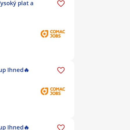
ysoký plat a
up Ihned🔥
up Ihned🔥