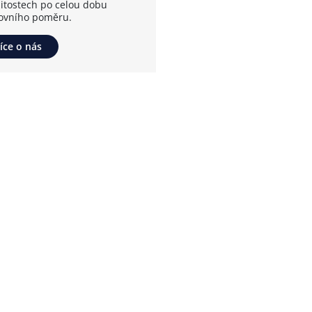
žitostech po celou dobu
ovního poměru.
íce o nás