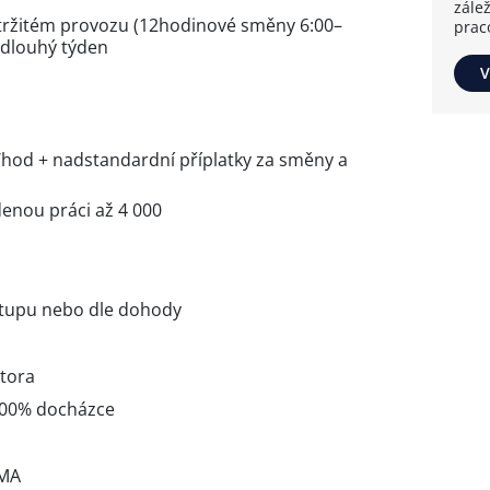
zále
tržitém provozu (12hodinové směny 6:00–
prac
ý/dlouhý týden
V
hod + nadstandardní příplatky za směny a
enou práci až 4 000
tupu nebo dle dohody
tora
100% docházce
RMA