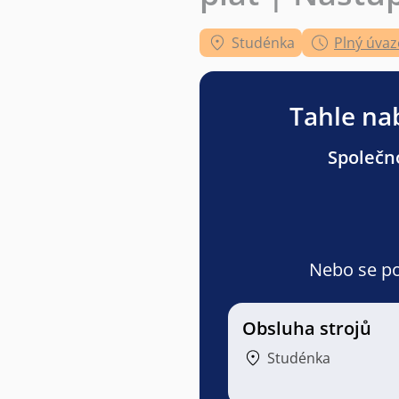
Studénka
Plný úvaz
Tahle nab
Společno
Nebo se pod
Obsluha strojů
Studénka