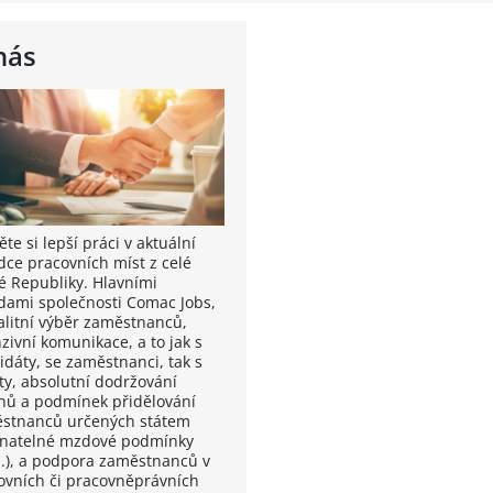
nás
te si lepší práci v aktuální
dce pracovních míst z celé
é Republiky. Hlavními
dami společnosti Comac Jobs,
valitní výběr zaměstnanců,
zivní komunikace, a to jak s
idáty, se zaměstnanci, tak s
nty, absolutní dodržování
nů a podmínek přidělování
stnanců určených státem
vnatelné mzdové podmínky
.), a podpora zaměstnanců v
ovních či pracovněprávních