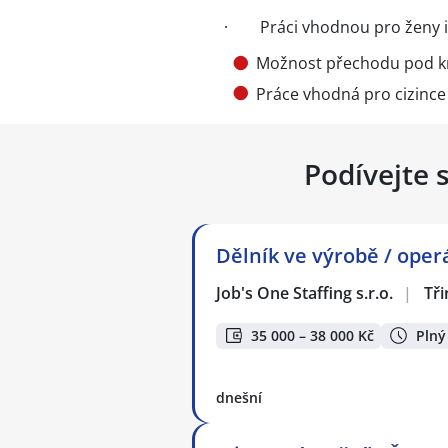
· Práci vhodnou pro ženy 
Možnost přechodu pod 
Práce vhodná pro cizince 
Podívejte 
Dělník ve výrobě / oper
Job's One Staffing s.r.o.
|
Tři
35 000 – 38 000 Kč
Plný
dnešní