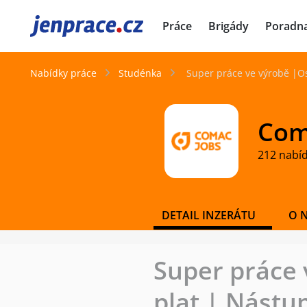
JenPráce.cz
Práce
Brigády
Poradn
Nabídky práce
Studénka
Super práce ve výrobě |O
Coma
212 nabí
DETAIL INZERÁTU
O 
Super práce 
plat | Nástu