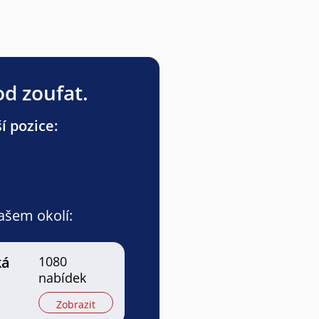
od zoufat.
í pozice:
vašem okolí:
ká
1080
nabídek
Zobrazit