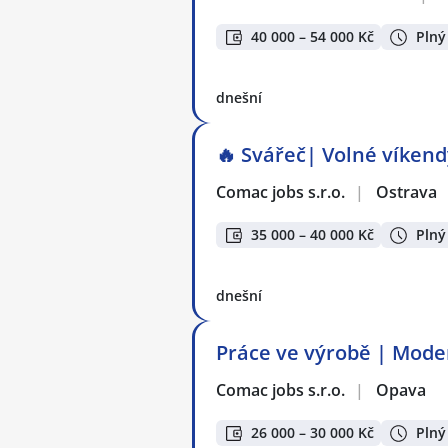
40 000 – 54 000 Kč
Plný
dnešní
🔥 Svářeč| Volné víkendy
Comac jobs s.r.o.
|
Ostrava
35 000 – 40 000 Kč
Plný
dnešní
Práce ve výrobě | Moder
Comac jobs s.r.o.
|
Opava
26 000 – 30 000 Kč
Plný