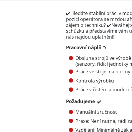
✔️Hledáte stabilní práci v mo
pozici operátora
se mzdou až 
zájem o techniku? ✔️Neváhejt
schůzku a představíme vám tu
nás najdou uplatnění!
Pracovní náplň
🔧
Obsluha strojů ve výrob
(senzory, řídicí jednotky
Práce ve stoje, na normy
Kontrola výrobku
Práce v čistém a modern
Požadujeme
✔️
Manuální zručnost
Praxe: Není nutná, rádi z
Vzdělání: Minimálně zákla