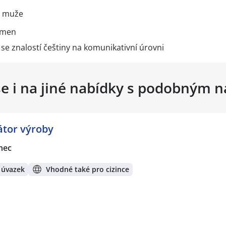
i muže
kmen
se znalostí češtiny na komunikativní úrovni
se i na jiné nabídky s podobným 
átor výroby
nec
 úvazek
Vhodné také pro cizince