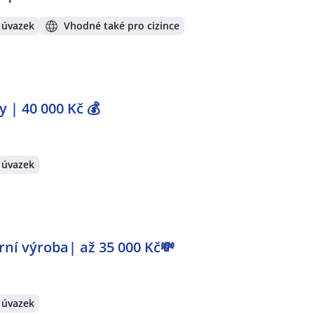
 úvazek
Vhodné také pro cizince
 | 40 000 Kč 💰
 úvazek
ní výroba| až 35 000 Kč💸
 úvazek