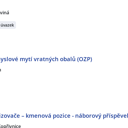
rviná
 úvazek
yslové mytí vratných obalů (OZP)
n
zovače – kmenová pozice - náborový příspěvek
Kopřivnice