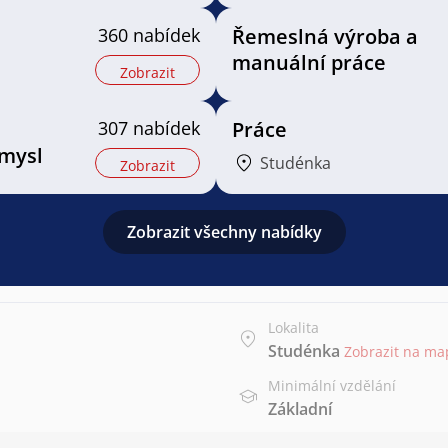
360 nabídek
Řemeslná výroba a
manuální práce
Zobrazit
307 nabídek
Práce
mysl
Studénka
Zobrazit
Zobrazit všechny nabídky
Lokalita
Studénka
Zobrazit na ma
Minimální vzdělání
Základní