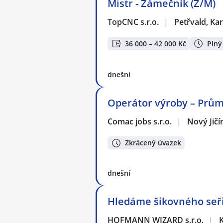
Mistr - Zámečník (Ž/M)
TopCNC s.r.o.
|
Petřvald, Ka
36 000 – 42 000 Kč
Plný
dnešní
Operátor výroby – Prům
Comac jobs s.r.o.
|
Nový Jičí
Zkrácený úvazek
dnešní
Hledáme šikovného seři
HOFMANN WIZARD s.r.o.
|