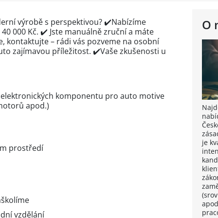
derní výrobě
s perspektivou? ✔️Nabízíme
O 
40 000 Kč. ✔️ Jste manuálně zruční a máte
e, kontaktujte – rádi vás pozveme na osobní
to zajímavou příležitost. ✔️Vaše zkušenosti u
ě elektronických komponentu pro auto motive
 motorů apod.)
Najdě
nabí
Česk
zása
je k
ím prostředí
inten
kand
klie
záko
zamě
(sro
aškolíme
apod
prac
dní vzdělání