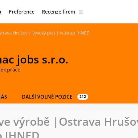
a
Preference
Recenze firem
strava Hrušov | Vysoký plat | Nástup IHNED
c jobs s.r.o.
dek práce
NÁS
DALŠÍ VOLNÉ POZICE
212
ve výrobě |Ostrava Hrušo
p IHNED