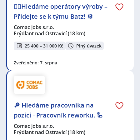
🕵️‍♂️Hledáme operátory výroby –
Přidejte se k týmu Batz! ⚙️
Comac jobs s.r.o.
Frýdlant nad Ostravicí
(18 km)
25 400 – 31 000 Kč
Plný úvazek
Zveřejněno: 7. srpna
🔎 Hledáme pracovníka na
pozici - Pracovník reworku. 🦾
Comac jobs s.r.o.
Frýdlant nad Ostravicí
(18 km)