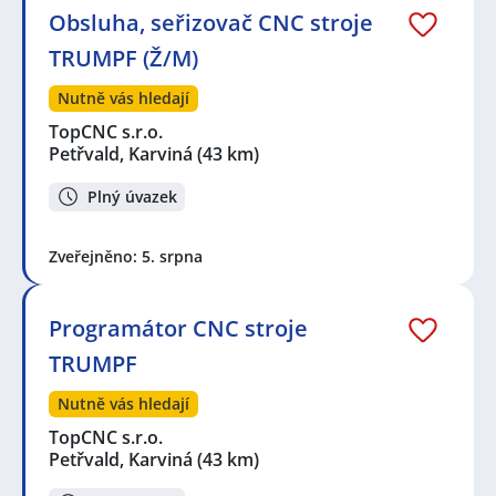
Petřvald, okres Karviná
,
Frýdek-Místek
,
Přívoz,
Obsluha, seřizovač CNC stroje
Ostrava
,
Vsetín
,
Pstruží
,
Horní Lomná
,
Frýdlant nad
TRUMPF (Ž/M)
Ostravicí
,
Karolinka
,
Pržno, okres Frýdek-Místek
,
Frenštát pod Radhoštěm
,
Vyšní Lhoty
,
Rožnov pod
Nutně vás hledají
Radhoštěm
,
Nošovice
,
Vlčovice, Kopřivnice
,
Dobrá
,
Jablunkov
,
Místek, Frýdek-Místek
,
Hnojník
,
Kopřivnice
TopCNC s.r.o.
Petřvald, Karviná
(43 km)
Plný úvazek
Zveřejněno: 5. srpna
Programátor CNC stroje
TRUMPF
Nutně vás hledají
TopCNC s.r.o.
Petřvald, Karviná
(43 km)