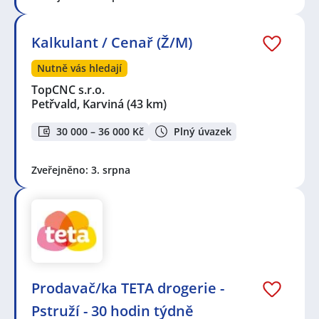
Kalkulant / Cenař (Ž/M)
Nutně vás hledají
TopCNC s.r.o.
Petřvald, Karviná
(43 km)
30 000 – 36 000 Kč
Plný úvazek
Zveřejněno: 3. srpna
Prodavač/ka TETA drogerie -
Pstruží - 30 hodin týdně