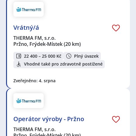
Vrátný/á
THERMA FM, s.r.o.
Pržno, Frýdek-Místek
(20 km)
22 400 – 25 000 Kč
Plný úvazek
Vhodné také pro zdravotně postižené
Zveřejněno: 4. srpna
Operátor výroby - Pržno
THERMA FM, s.r.o.
Pržno, Frýdek-Místek
(20 km)