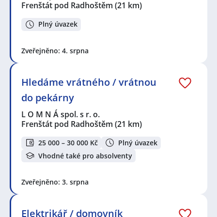
Frenštát pod Radhoštěm
(21 km)
Plný úvazek
Zveřejněno: 4. srpna
Hledáme vrátného / vrátnou
do pekárny
L O M N Á spol. s r. o.
Frenštát pod Radhoštěm
(21 km)
25 000 – 30 000 Kč
Plný úvazek
Vhodné také pro absolventy
Zveřejněno: 3. srpna
Elektrikář / domovník