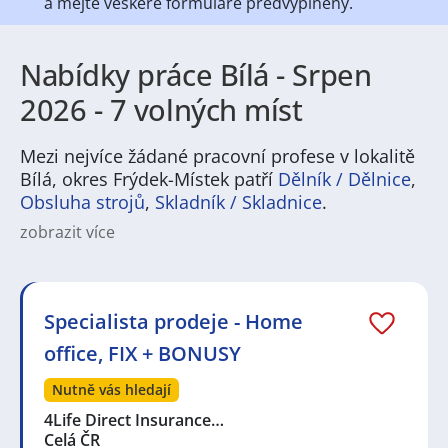
a mějte veškeré
formuláře předvyplněny.
Nabídky práce Bílá - Srpen
2026 - 7 volných míst
Mezi nejvíce žádané pracovní profese v lokalitě
Bílá, okres Frýdek-Místek patří
Dělník / Dělnice
,
Obsluha strojů
,
Skladník / Skladnice
.
zobrazit více
Bílá je obec s 295 obyvateli, která se nachází v okrese
Frýdek-Místek v Moravskoslezském kraji. Leží na
moravské straně historické moravsko-slezské zemské
hranice a zároveň se jedná i o nejvýchodnější
Specialista prodeje - Home
moravskou obec.
office, FIX + BONUSY
Charakterizace a instituce: Bílá je typickou horskou
obcí, která je obklopena Beskydami. Obec je známá
Nutně vás hledají
především svými lyžařskými areály, které se nacházejí
4Life Direct Insurance…
v okolí. Kromě lyžování nabízí Bílá také další možnosti
Celá ČR