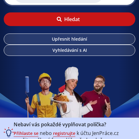
Hledat
Upřesnit hledání
Vyhledávání s AI
Nebaví vás pokaždé vyplňovat políčka?
nebo
k účtu
JenPráce.cz
Přihlaste se
registrujte