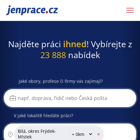
JenPráce.cz
Najděte práci
ihned
! Vybírejte z
23 888
nabídek
Jaké obory, profese či firmy vás zajímají?
V jaké lokalitě hledáte práci?
Bílá, okres Frýdek-
×
Místek