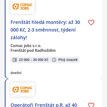
Frenštát hledá montéry: až 30
000 Kč, 2-3 směnnost, týdení
zálohy!
Comac jobs s.r.o.
Frenštát pod Radhoštěm
23 000 – 30 000 Kč
Plný úvazek
dnešní
Operátoři Frenštát p.R. až 40