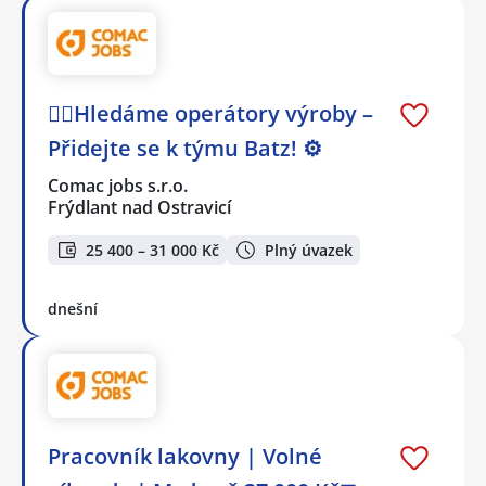
🕵️‍♂️Hledáme operátory výroby –
Přidejte se k týmu Batz! ⚙️
Comac jobs s.r.o.
Frýdlant nad Ostravicí
25 400 – 31 000 Kč
Plný úvazek
dnešní
Pracovník lakovny | Volné