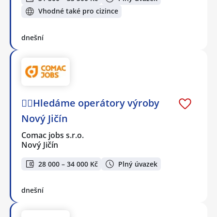
Vhodné také pro cizince
dnešní
🕵️‍♂️Hledáme operátory výroby
Nový Jičín
Comac jobs s.r.o.
Nový Jičín
28 000 – 34 000 Kč
Plný úvazek
dnešní