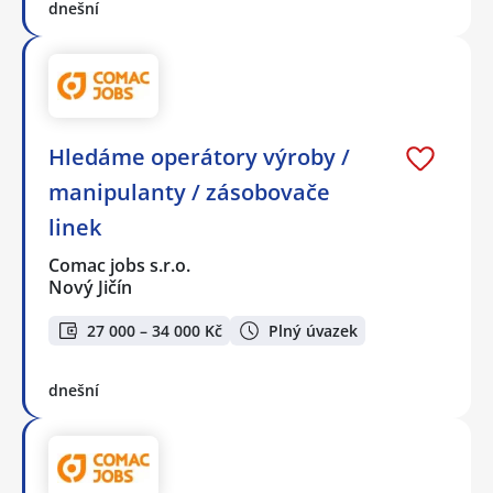
dnešní
Hledáme operátory výroby /
manipulanty / zásobovače
linek
Comac jobs s.r.o.
Nový Jičín
27 000 – 34 000 Kč
Plný úvazek
dnešní