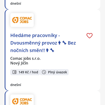
dnešní
Hledáme pracovníky -
Dvousměnný provoz👨‍🔧 Bez
nočních směn!!👨‍🔧
Comac jobs s.r.o.
Nový Jičín
149 Kč / hod
Plný úvazek
dnešní