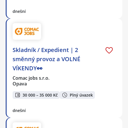
dnešní
Skladník / Expedient | 2
směnný provoz a VOLNÉ
VÍKENDY👀
Comac jobs s.r.o.
Opava
30 000 – 35 000 Kč
Plný úvazek
dnešní