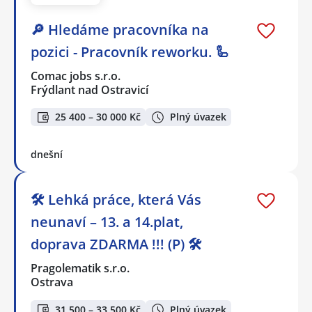
🔎 Hledáme pracovníka na
pozici - Pracovník reworku. 🦾
Comac jobs s.r.o.
Frýdlant nad Ostravicí
25 400 – 30 000 Kč
Plný úvazek
dnešní
🛠️ Lehká práce, která Vás
neunaví – 13. a 14.plat,
doprava ZDARMA !!! (P) 🛠️
Pragolematik s.r.o.
Ostrava
31 500 – 33 500 Kč
Plný úvazek