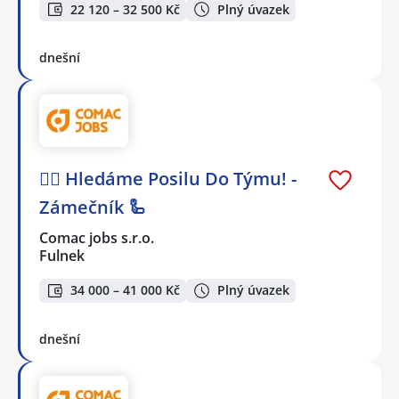
22 120 – 32 500 Kč
Plný úvazek
dnešní
🕵️‍♂️ Hledáme Posilu Do Týmu! -
Zámečník 🦾
Comac jobs s.r.o.
Fulnek
34 000 – 41 000 Kč
Plný úvazek
dnešní