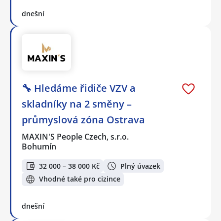
dnešní
🔧 Hledáme řidiče VZV a
skladníky na 2 směny –
průmyslová zóna Ostrava
MAXIN'S People Czech, s.r.o.
Bohumín
32 000 – 38 000 Kč
Plný úvazek
Vhodné také pro cizince
dnešní