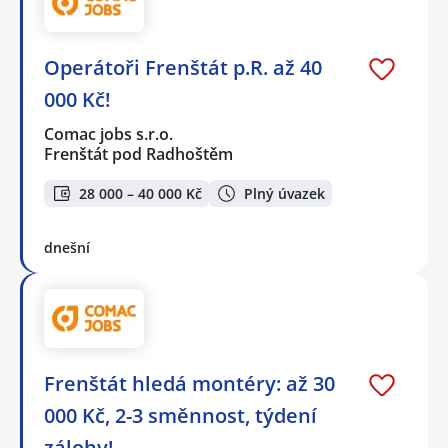
Operátoři Frenštát p.R. až 40
000 Kč!
Comac jobs s.r.o.
Frenštát pod Radhoštěm
28 000 – 40 000 Kč
Plný úvazek
dnešní
Frenštát hledá montéry: až 30
000 Kč, 2-3 směnnost, týdení
zálohy!