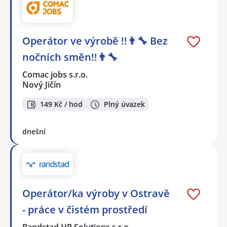
Operátor ve výrobě !!👨‍🔧 Bez
nočních směn!!👨‍🔧
Comac jobs s.r.o.
Nový Jičín
149 Kč / hod
Plný úvazek
dnešní
Operátor/ka výroby v Ostravě
- práce v čistém prostředí
Randstad HR Solutions s.r.o.