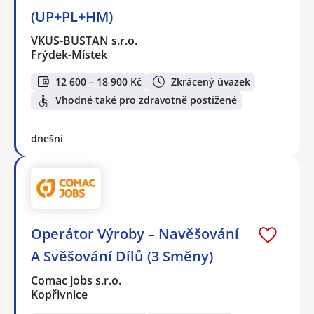
(UP+PL+HM)
VKUS-BUSTAN s.r.o.
Frýdek-Místek
12 600 – 18 900 Kč
Zkrácený úvazek
Vhodné také pro zdravotně postižené
dnešní
Operátor Výroby – Navěšování
A Svěšování Dílů (3 Směny)
Comac jobs s.r.o.
Kopřivnice