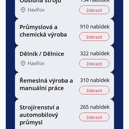
Obsluha strojů
Havířov
Zobrazit
Průmyslová a
910 nabídek
chemická výroba
Zobrazit
Dělník / Dělnice
322 nabídek
Havířov
Zobrazit
Řemeslná výroba a
310 nabídek
manuální práce
Zobrazit
Strojírenství a
265 nabídek
automobilový
Zobrazit
průmysl