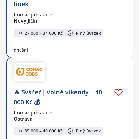
linek
Comac jobs s.r.o.
Nový Jičín
27 000 – 34 000 Kč
Plný úvazek
dnešní
🔥 Svářeč| Volné víkendy | 40
000 Kč 💰
Comac jobs s.r.o.
Ostrava
35 000 – 40 000 Kč
Plný úvazek