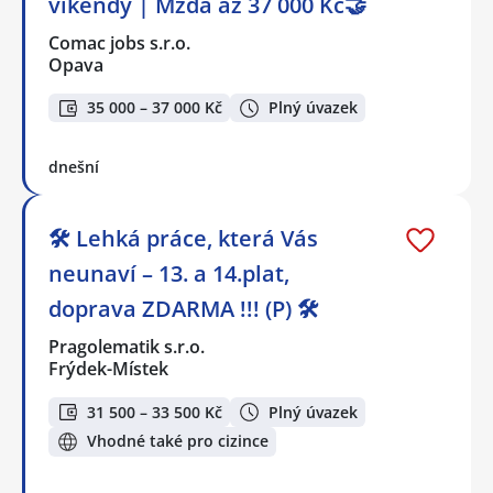
víkendy | Mzda až 37 000 Kč🤝
Comac jobs s.r.o.
Opava
35 000 – 37 000 Kč
Plný úvazek
dnešní
🛠️ Lehká práce, která Vás
neunaví – 13. a 14.plat,
doprava ZDARMA !!! (P) 🛠️
Pragolematik s.r.o.
Frýdek-Místek
31 500 – 33 500 Kč
Plný úvazek
Vhodné také pro cizince