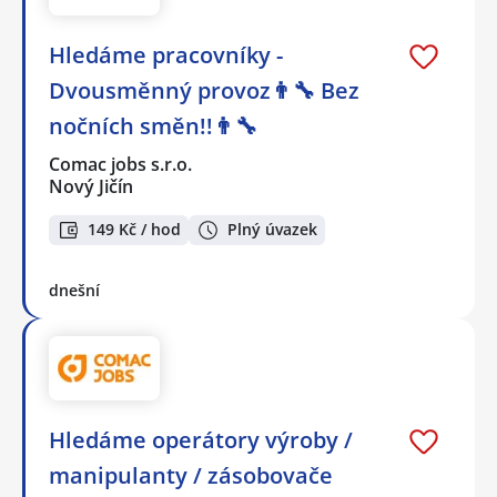
Hledáme pracovníky -
Dvousměnný provoz👨‍🔧 Bez
nočních směn!!👨‍🔧
Comac jobs s.r.o.
Nový Jičín
149 Kč / hod
Plný úvazek
dnešní
Hledáme operátory výroby /
manipulanty / zásobovače