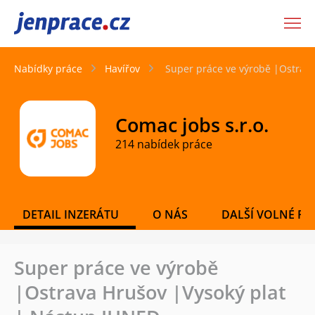
JenPráce.cz
Nabídky práce
Havířov
Super práce ve výrobě |Ostrav
Comac jobs s.r.o.
214 nabídek práce
DETAIL INZERÁTU
O NÁS
DALŠÍ VOLNÉ PO
Super práce ve výrobě
|Ostrava Hrušov |Vysoký plat