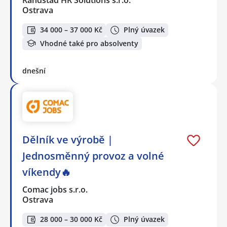
Ostrava
34 000 – 37 000 Kč
Plný úvazek
Vhodné také pro absolventy
dnešní
Dělník ve výrobě |
Jednosměnný provoz a volné
víkendy🔥
Comac jobs s.r.o.
Ostrava
28 000 – 30 000 Kč
Plný úvazek