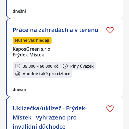
dnešní
Práce na zahradách a v terénu
Nutně vás hledají
KaposGreen s.r.o.
Frýdek-Místek
35 300 – 60 000 Kč
Plný úvazek
Vhodné také pro cizince
dnešní
Uklízečka/uklízeč - Frýdek-
Místek - vyhrazeno pro
invalidní důchodce