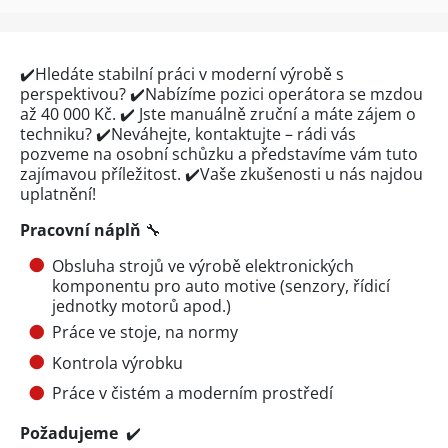
✔️Hledáte stabilní práci v moderní výrobě
s
perspektivou? ✔️Nabízíme pozici operátora
se mzdou
až 40 000 Kč. ✔️ Jste manuálně zruční a máte zájem o
techniku? ✔️Neváhejte, kontaktujte – rádi vás
pozveme na osobní schůzku a představíme vám tuto
zajímavou příležitost. ✔️Vaše zkušenosti u nás najdou
uplatnění!
Pracovní náplň
🔧
Obsluha strojů ve výrobě elektronických
komponentu pro auto motive (senzory, řídicí
jednotky motorů apod.)
Práce ve stoje, na normy
Kontrola výrobku
Práce v čistém a moderním prostředí
Požadujeme
✔️