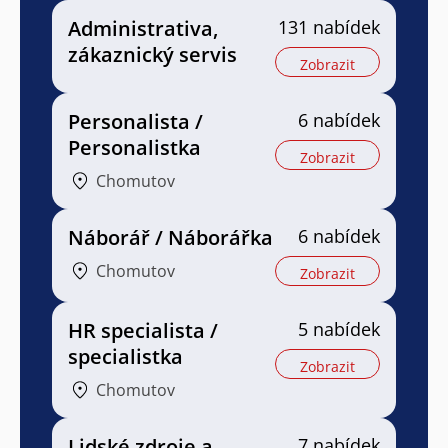
Administrativa,
131 nabídek
zákaznický servis
Zobrazit
Personalista /
6 nabídek
Personalistka
Zobrazit
Chomutov
Náborář / Náborářka
6 nabídek
Chomutov
Zobrazit
HR specialista /
5 nabídek
specialistka
Zobrazit
Chomutov
Lidské zdroje a
7 nabídek