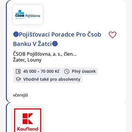
🔵Pojišťovací Poradce Pro Čsob
Banku V Žatci🔵
ČSOB Pojišťovna, a. s., člen…
Žatec, Louny
45 000 – 70 000 Kč
Plný úvazek
Vhodné také pro absolventy
včerejší