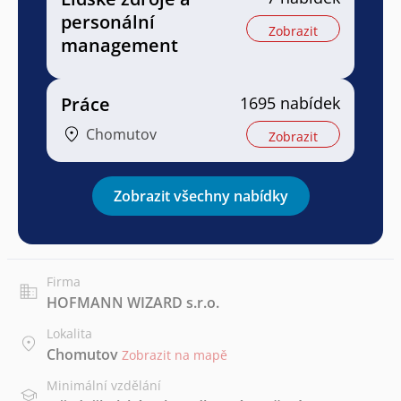
personální
Zobrazit
management
Práce
1695 nabídek
Chomutov
Zobrazit
Zobrazit všechny nabídky
Firma
HOFMANN WIZARD s.r.o.
Lokalita
Chomutov
Zobrazit na mapě
Minimální vzdělání