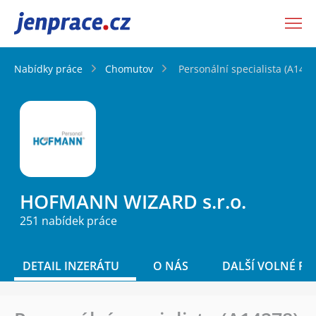
JenPráce.cz
Nabídky práce
Chomutov
Personální specialista (A1427
HOFMANN WIZARD s.r.o.
251 nabídek práce
DETAIL INZERÁTU
O NÁS
DALŠÍ VOLNÉ PO