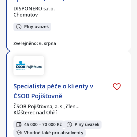
DISPONERO s.r.o.
Chomutov
Plný úvazek
Zveřejněno: 6. srpna
Specialista péče o klienty v
ČSOB Pojišťovně
ČSOB Pojišťovna, a. s., člen…
Klášterec nad Ohří
45 000 – 70 000 Kč
Plný úvazek
Vhodné také pro absolventy