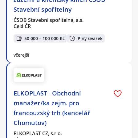
Stavební spořitelny
ČSOB Stavební spořitelna, a.s.
Celá ČR
50 000 – 100 000 Kč
Plný úvazek
včerejší
ELKOPLAST - Obchodní
manažer/ka zejm. pro
francouzský trh (kancelář
Chomutov)
ELKOPLAST CZ, s.r.o.