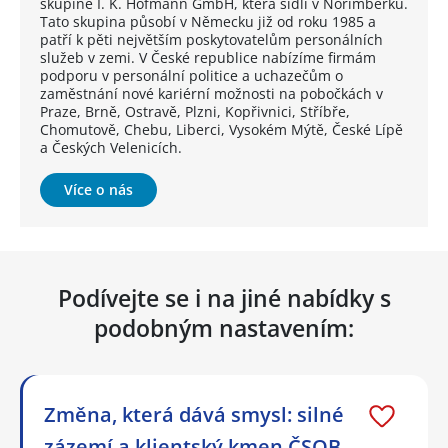
skupině I. K. Hofmann GmbH, která sídlí v Norimberku.
Tato skupina působí v Německu již od roku 1985 a
patří k pěti největším poskytovatelům personálních
služeb v zemi. V České republice nabízíme firmám
podporu v personální politice a uchazečům o
zaměstnání nové kariérní možnosti na pobočkách v
Praze, Brně, Ostravě, Plzni, Kopřivnici, Stříbře,
Chomutově, Chebu, Liberci, Vysokém Mýtě, České Lípě
a Českých Velenicích.
Více o nás
Podívejte se i na jiné nabídky s
podobným nastavením:
Změna, která dává smysl: silné
zázemí a klientský kmen ČSOB