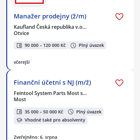
Manažer prodejny (ž/m)
Kaufland Česká republika v.o…
Otvice
90 000 – 120 000 Kč
Plný úvazek
včerejší
Finanční účetní s NJ (m/ž)
Feintool System Parts Most s…
Most
35 000 – 50 000 Kč
Plný úvazek
Vhodné také pro absolventy
Zveřejněno: 6. srpna