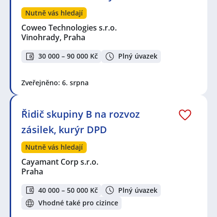
Nutně vás hledají
Coweo Technologies s.r.o.
Vinohrady, Praha
30 000 – 90 000 Kč
Plný úvazek
Zveřejněno: 6. srpna
Řidič skupiny B na rozvoz
zásilek, kurýr DPD
Nutně vás hledají
Cayamant Corp s.r.o.
Praha
40 000 – 50 000 Kč
Plný úvazek
Vhodné také pro cizince