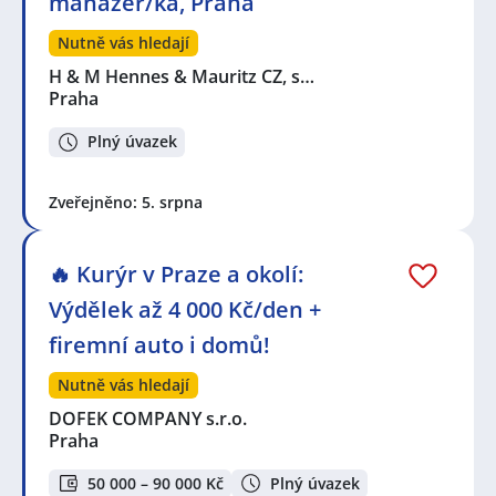
manažer/ka, Praha
Nutně vás hledají
H & M Hennes & Mauritz CZ, s…
Praha
Plný úvazek
Zveřejněno: 5. srpna
🔥 Kurýr v Praze a okolí:
Výdělek až 4 000 Kč/den +
firemní auto i domů!
Nutně vás hledají
DOFEK COMPANY s.r.o.
Praha
50 000 – 90 000 Kč
Plný úvazek