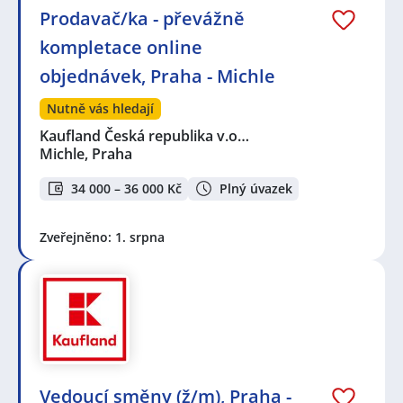
Prodavač/ka - převážně
kompletace online
objednávek, Praha - Michle
Nutně vás hledají
Kaufland Česká republika v.o…
Michle, Praha
34 000 – 36 000 Kč
Plný úvazek
Zveřejněno: 1. srpna
Vedoucí směny (ž/m), Praha -