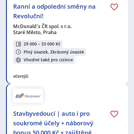
Ranní a odpolední směny na
Revoluční!
McDonald`s ČR spol. s r.o.
Staré Město, Praha
29 000 – 33 000 Kč
Plný úvazek, Zkrácený úvazek
Vhodné také pro cizince
včerejší
Stavbyvedoucí | auto i pro
soukromé účely + náborový
bonus 50 000 Kč + zajištěné