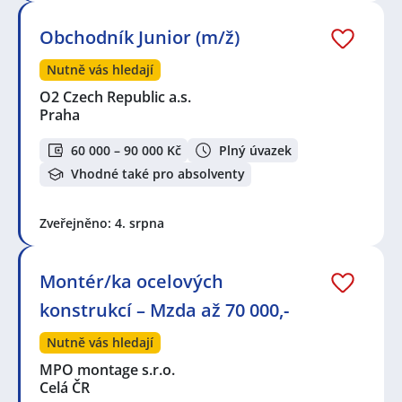
Obchodník Junior (m/ž)
Nutně vás hledají
O2 Czech Republic a.s.
Praha
60 000 – 90 000 Kč
Plný úvazek
Vhodné také pro absolventy
Zveřejněno: 4. srpna
Montér/ka ocelových
konstrukcí – Mzda až 70 000,-
Nutně vás hledají
MPO montage s.r.o.
Celá ČR