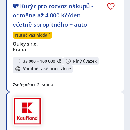
💸 Kurýr pro rozvoz nákupů -
odměna až 4.000 Kč/den
včetně spropitného + auto
Nutně vás hledají
Quixy s.r.o.
Praha
35 000 – 100 000 Kč
Plný úvazek
Vhodné také pro cizince
Zveřejněno: 2. srpna