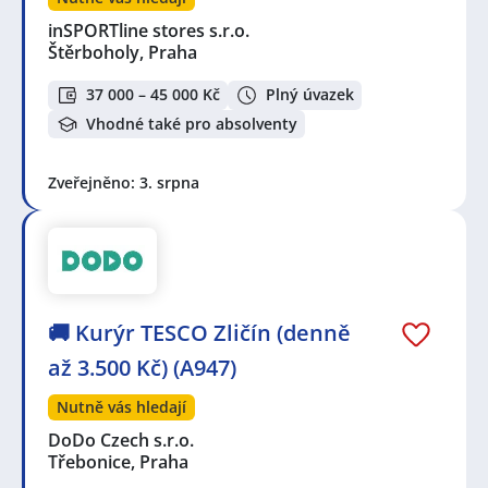
inSPORTline stores s.r.o.
Štěrboholy, Praha
37 000 – 45 000 Kč
Plný úvazek
Vhodné také pro absolventy
Zveřejněno: 3. srpna
🚚 Kurýr TESCO Zličín (denně
až 3.500 Kč) (A947)
Nutně vás hledají
DoDo Czech s.r.o.
Třebonice, Praha