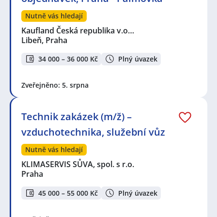
Nutně vás hledají
Kaufland Česká republika v.o…
Libeň, Praha
34 000 – 36 000 Kč
Plný úvazek
Zveřejněno: 5. srpna
Technik zakázek (m/ž) –
vzduchotechnika, služební vůz
Nutně vás hledají
KLIMASERVIS SŮVA, spol. s r.o.
Praha
45 000 – 55 000 Kč
Plný úvazek