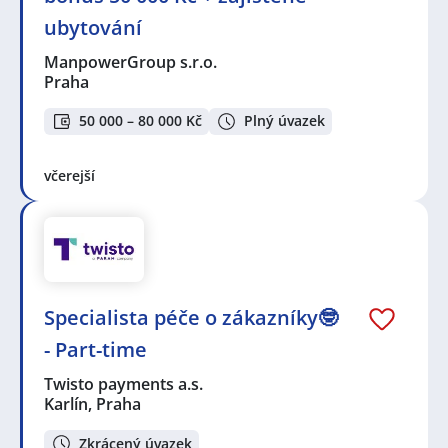
ubytování
ManpowerGroup s.r.o.
Praha
50 000 – 80 000 Kč
Plný úvazek
včerejší
Specialista péče o zákazníky🤓
- Part-time
Twisto payments a.s.
Karlín, Praha
Zkrácený úvazek