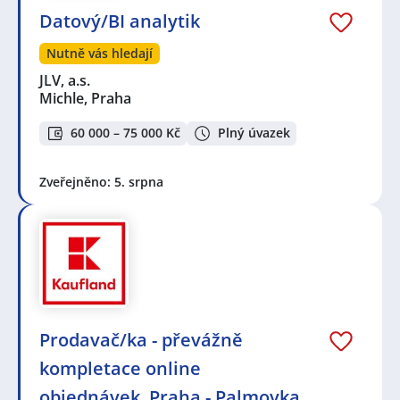
Datový/BI analytik
Nutně vás hledají
JLV, a.s.
Michle, Praha
60 000 – 75 000 Kč
Plný úvazek
Zveřejněno: 5. srpna
Prodavač/ka - převážně
kompletace online
objednávek, Praha - Palmovka