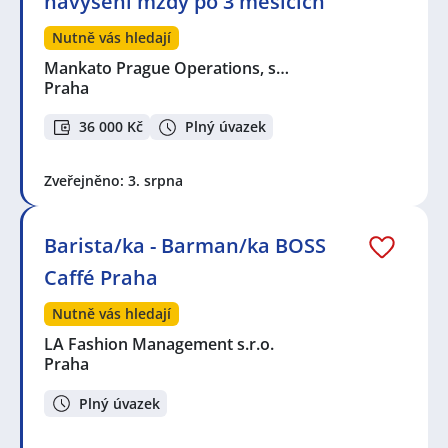
navýšení mzdy po 3 měsících
Nutně vás hledají
Mankato Prague Operations, s…
Praha
36 000 Kč
Plný úvazek
Zveřejněno: 3. srpna
Barista/ka - Barman/ka BOSS
Caffé Praha
Nutně vás hledají
LA Fashion Management s.r.o.
Praha
Plný úvazek