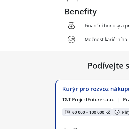
Benefity
Finanční bonusy a p
Možnost kariérního 
Podívejte 
Kurýr pro rozvoz nákupů
T&T ProjectFuture s.r.o.
|
Pr
60 000 – 100 000 Kč
Pln