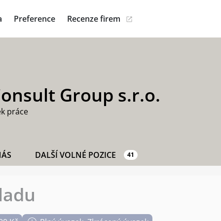
a
Preference
Recenze firem
onsult Group s.r.o.
ek práce
NÁS
DALŠÍ VOLNÉ POZICE
41
ladu