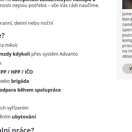
nosti nejsou potřeba – vše Vás rádi naučíme.
Jsme
kter
ranní, denní nebo noční
zamě
speci
e?
pozi
komp
za měsíc
proc
na i
 mzdy kdykoli
přes systém Advanto
oblas
n
V
PP / HPP / IČO
nebo
brigáda
odpora během spolupráce
ich vyřízením
těním
ubytování
lní práce?