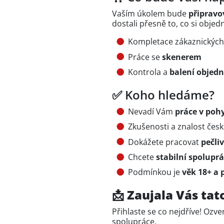
Vaším úkolem bude
připravo
dostali přesně to, co si objedn
Kompletace zákaznickýc
Práce se
skenerem
Kontrola a
balení objed
✅ Koho hledáme?
Nevadí Vám
práce v poh
Zkušenosti a znalost čes
Dokážete pracovat
pečli
Chcete
stabilní spoluprá
Podmínkou je
věk 18+ a 
📩 Zaujala Vás tat
Přihlaste se co nejdříve! O
spolupráce.