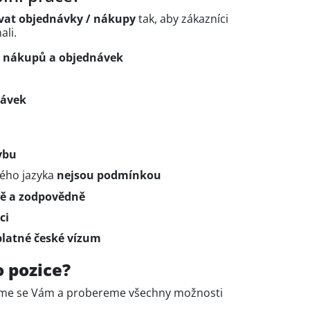
vat objednávky / nákupy
tak, aby zákazníci
ali.
h
nákupů a objednávek
návek
ybu
kého jazyka
nejsou podmínkou
vě a zodpovědně
ci
platné české vízum
o pozice?
zveme se Vám a probereme všechny možnosti