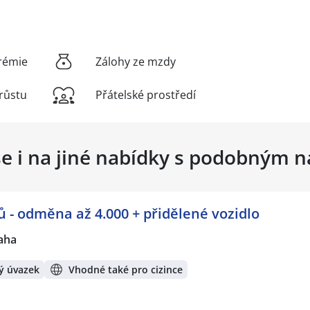
rémie
Zálohy ze mzdy
růstu
Přátelské prostředí
se i na jiné nabídky s podobným 
 - odměna až 4.000 + přidělené vozidlo
aha
ý úvazek
Vhodné také pro cizince