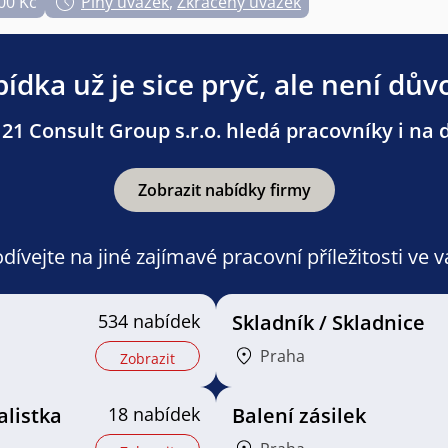
00 Kč
Plný úvazek
,
Zkrácený úvazek
ídka už je sice pryč, ale není dův
21 Consult Group s.r.o. hledá pracovníky i na d
Zobrazit nabídky firmy
ívejte na jiné zajímavé pracovní příležitosti ve 
534 nabídek
Skladník / Skladnice
Praha
Zobrazit
alistka
18 nabídek
Balení zásilek