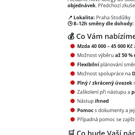
objednávek
. Předchozí zkuše
📍 Lokalita:
Praha Stodůlky
🕒 8–12h směny dle dohody:
💰 Co Vám nabízím
Mzda 40 000 – 45 000 Kč
Možnost výběru
až 50 %
Flexibilní
plánování smě
Možnost spolupráce na
D
Plný / zkrácený úvazek
Zaškolení při nástupu a
p
Nástup
ihned
Pomoc
s dokumenty a jej
Případná pomoc se zajiš
🛒 Co bude Vaší náp