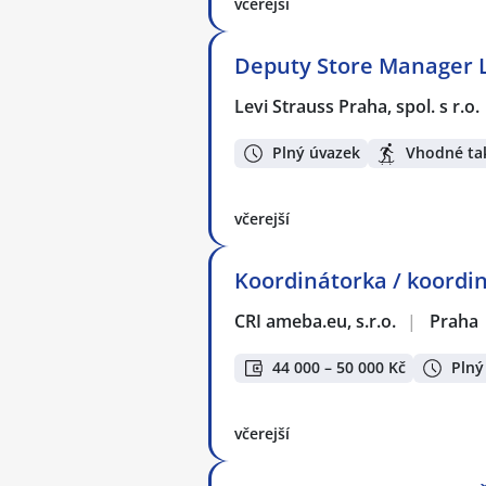
včerejší
Deputy Store Manager L
Levi Strauss Praha, spol. s r.o.
Plný úvazek
Vhodné ta
včerejší
Koordinátorka / koordiná
CRI ameba.eu, s.r.o.
|
Praha
44 000 – 50 000 Kč
Plný
včerejší