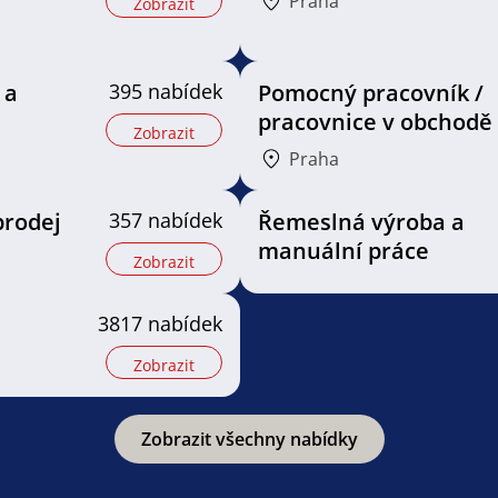
Praha
Zobrazit
 a
395 nabídek
Pomocný pracovník /
pracovnice v obchodě
Zobrazit
Praha
prodej
357 nabídek
Řemeslná výroba a
manuální práce
Zobrazit
3817 nabídek
Zobrazit
Zobrazit všechny nabídky