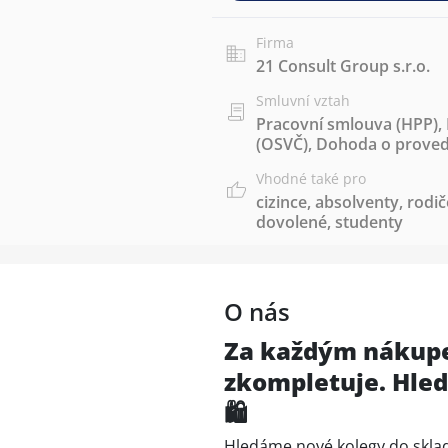
Firma
21 Consult Group s.r.o.
Smluvní vztah
Pracovní smlouva (HPP)
,
(OSVČ)
,
Dohoda o proved
Vhodné také pro
cizince
,
absolventy
,
rodič
dovolené
,
studenty
O nás
Za každým nákupe
zkompletuje. Hle
🛍️
Hledáme nové kolegy do skla