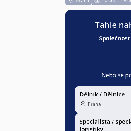
Praha
40.000 – 45.0
Tahle nab
Společnost 
Nebo se pod
Dělník / Dělnice
Praha
Specialista / speci
logistiky