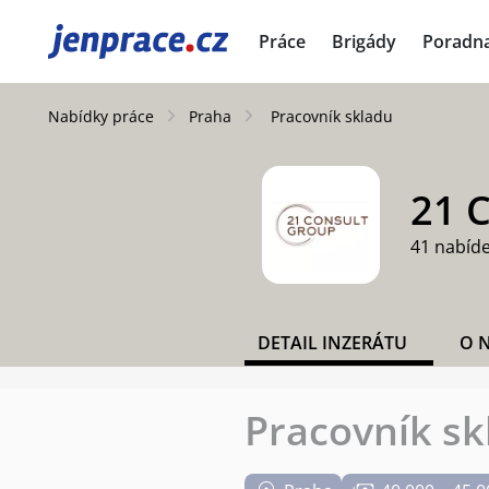
JenPráce.cz
Práce
Brigády
Poradn
Nabídky práce
Praha
Pracovník skladu
21 C
41 nabíd
DETAIL INZERÁTU
O 
Pracovník sk