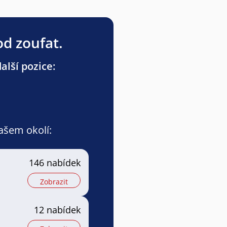
od zoufat.
alší pozice:
vašem okolí:
146 nabídek
Zobrazit
12 nabídek