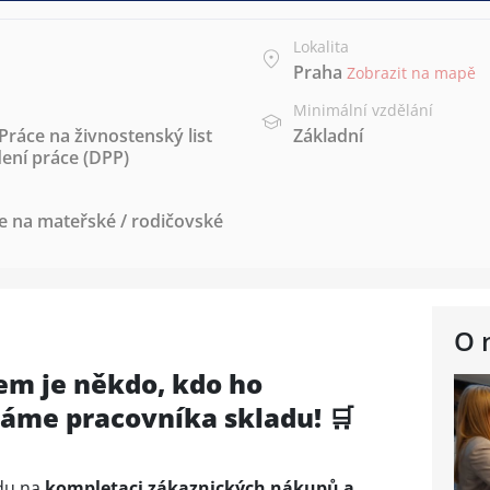
Lokalita
Praha
Zobrazit na mapě
Minimální vzdělání
Práce na živnostenský list
Základní
ení práce (DPP)
e na mateřské / rodičovské
O 
m je někdo, kdo ho
dáme pracovníka skladu!
🛒
du na
kompletaci zákaznických nákupů a