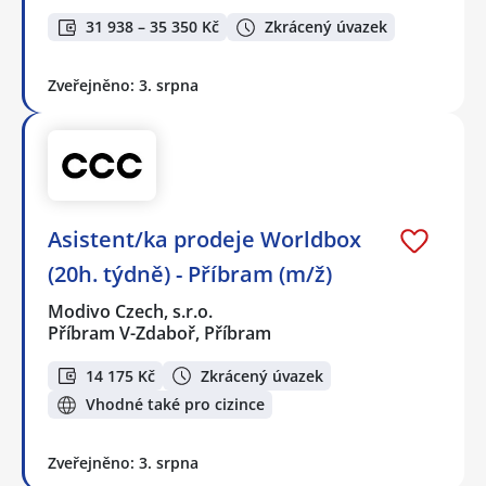
31 938 – 35 350 Kč
Zkrácený úvazek
Zveřejněno: 3. srpna
Asistent/ka prodeje Worldbox
(20h. týdně) - Příbram (m/ž)
Modivo Czech, s.r.o.
Příbram V-Zdaboř, Příbram
14 175 Kč
Zkrácený úvazek
Vhodné také pro cizince
Zveřejněno: 3. srpna