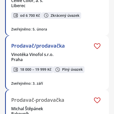
CeWe Color, a. s.
Liberec
od 6 700 Kč
Zkrácený úvazek
Zveřejněno: 5. února
Prodavač/prodavačka
Vinotéka Vinofol s.r.o.
Praha
18 000 – 19 999 Kč
Plný úvazek
Zveřejněno: 3. září
Prodavač-prodavačka
Michal Štěpánek
Rakovník