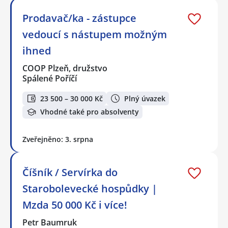
Prodavač/ka - zástupce
vedoucí s nástupem možným
ihned
COOP Plzeň, družstvo
Spálené Poříčí
23 500 – 30 000 Kč
Plný úvazek
Vhodné také pro absolventy
Zveřejněno: 3. srpna
Číšník / Servírka do
Starobolevecké hospůdky |
Mzda 50 000 Kč i více!
Petr Baumruk