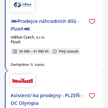
⋙Prodejce náhradních dílů -
Plzeň⋘
mBlue Czech, s.r.o.
Plzeň
35 000 – 41 000 Kč
Plný úvazek
Zveřejněno: 5. srpna
Asistent/-ka prodejny - PLZEŇ -
OC Olympia