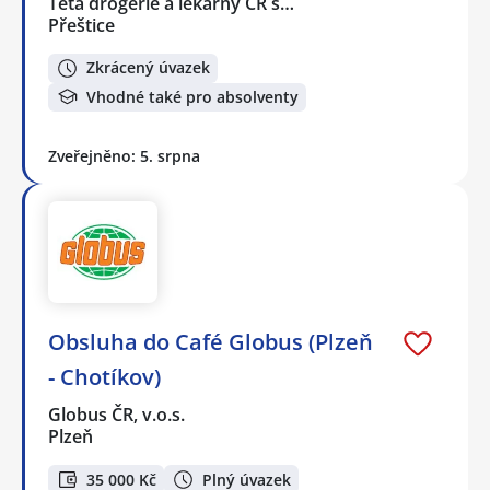
Teta drogerie a lékárny ČR s…
Přeštice
Zkrácený úvazek
Vhodné také pro absolventy
Zveřejněno: 5. srpna
Obsluha do Café Globus (Plzeň
- Chotíkov)
Globus ČR, v.o.s.
Plzeň
35 000 Kč
Plný úvazek