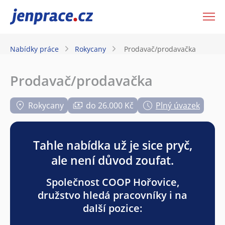
JenPráce.cz
Nabídky práce
Rokycany
Prodavač/prodavačka
Prodavač/prodavačka
Rokycany
do 26.000 Kč
Plný úvazek
Tahle nabídka už je sice pryč,
ale není důvod zoufat.
Společnost COOP Hořovice,
družstvo hledá pracovníky i na
další pozice: