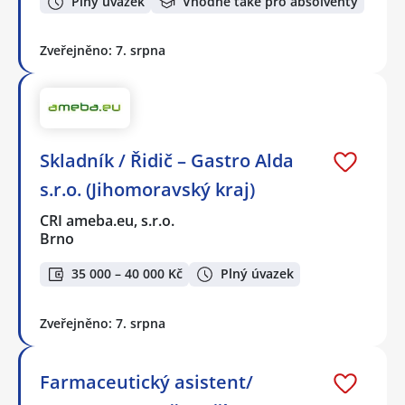
Plný úvazek
Vhodné také pro absolventy
Zveřejněno: 7. srpna
Skladník / Řidič – Gastro Alda
s.r.o. (Jihomoravský kraj)
CRI ameba.eu, s.r.o.
Brno
35 000 – 40 000 Kč
Plný úvazek
Zveřejněno: 7. srpna
Farmaceutický asistent/