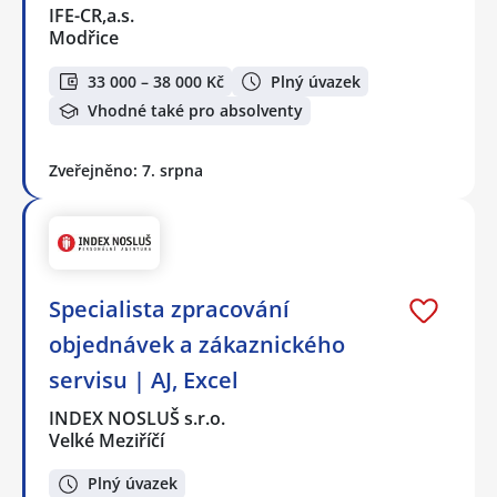
IFE-CR,a.s.
Modřice
33 000 – 38 000 Kč
Plný úvazek
Vhodné také pro absolventy
Zveřejněno: 7. srpna
Specialista zpracování
objednávek a zákaznického
servisu | AJ, Excel
INDEX NOSLUŠ s.r.o.
Velké Meziříčí
Plný úvazek