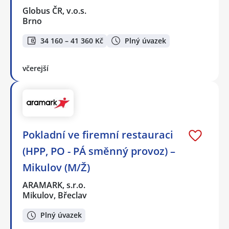
Globus ČR, v.o.s.
Brno
34 160 – 41 360 Kč
Plný úvazek
včerejší
Pokladní ve firemní restauraci
(HPP, PO - PÁ směnný provoz) –
Mikulov (M/Ž)
ARAMARK, s.r.o.
Mikulov, Břeclav
Plný úvazek