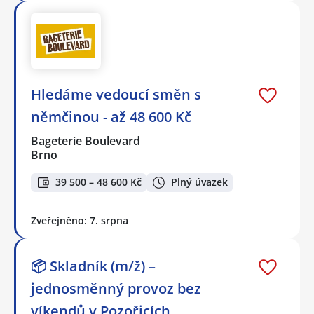
Hledáme vedoucí směn s
němčinou - až 48 600 Kč
Bageterie Boulevard
Brno
39 500 – 48 600 Kč
Plný úvazek
Zveřejněno: 7. srpna
📦 Skladník (m/ž) –
jednosměnný provoz bez
víkendů v Pozořicích