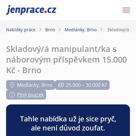
JenPráce.cz
Nabídky práce
Brno
Medlánky, Brno
Skladový/á ma
Skladový/á manipulant/ka s
náborovým příspěvkem 15.000
Kč - Brno
Medlánky, Brno
25.000 – 30.000 Kč
Plný úvazek
Tahle nabídka už je sice pryč,
ale není důvod zoufat.