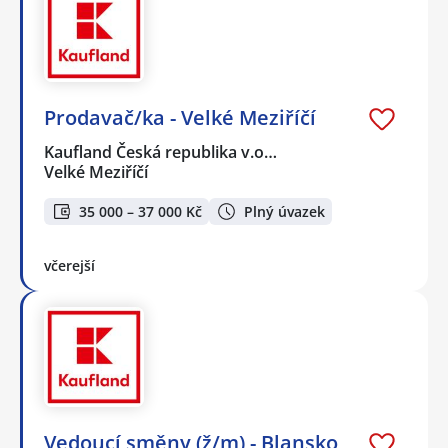
Prodavač/ka - Velké Meziříčí
Kaufland Česká republika v.o…
Velké Meziříčí
35 000 – 37 000 Kč
Plný úvazek
včerejší
Vedoucí směny (ž/m) - Blansko