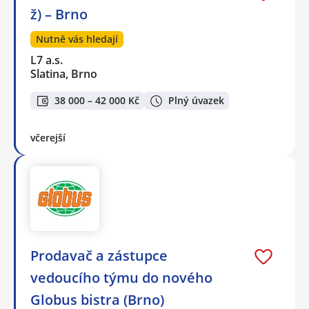
ž) – Brno
Nutně vás hledají
L7 a.s.
Slatina, Brno
38 000 – 42 000 Kč
Plný úvazek
včerejší
Prodavač a zástupce
vedoucího týmu do nového
Globus bistra (Brno)