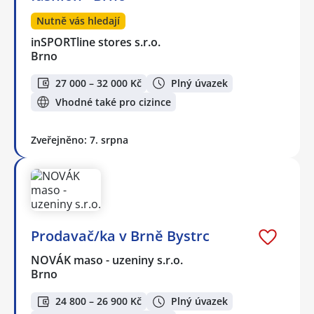
Nutně vás hledají
inSPORTline stores s.r.o.
Brno
27 000 – 32 000 Kč
Plný úvazek
Vhodné také pro cizince
Zveřejněno: 7. srpna
Prodavač/ka v Brně Bystrc
NOVÁK maso - uzeniny s.r.o.
Brno
24 800 – 26 900 Kč
Plný úvazek