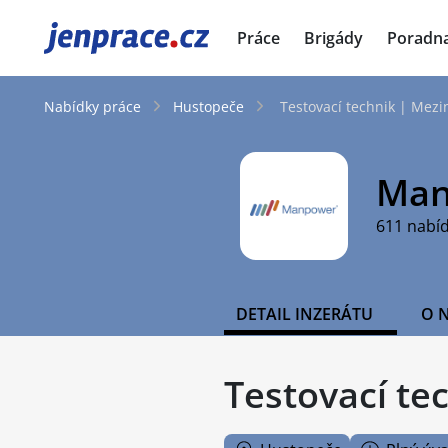
JenPráce.cz
Práce
Brigády
Poradn
Nabídky práce
Hustopeče
Testovací technik | Mezi
Man
611 nabí
DETAIL INZERÁTU
O 
Testovací te