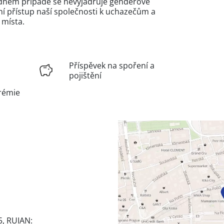
žádném případě se nevyjadřuje genderově
 přístup naší společnosti k uchazečům a
 místa.
Příspěvek na spoření a
pojištění
rémie
5, RUIAN: