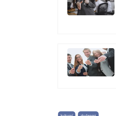
kulturní
zkušenost