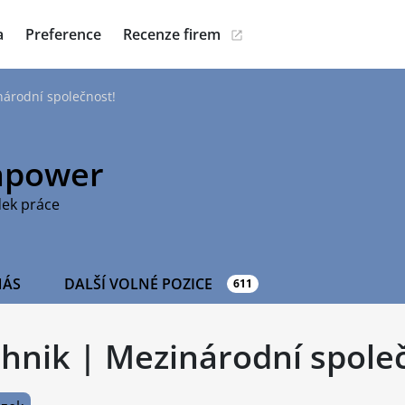
a
Preference
Recenze firem
národní společnost!
power
dek práce
NÁS
DALŠÍ VOLNÉ POZICE
611
chnik | Mezinárodní spole