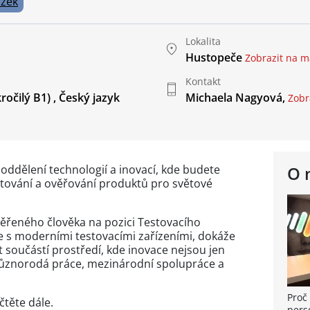
azek
Lokalita
Hustopeče
Zobrazit na 
Kontakt
ročilý B1)
,
Český jazyk
Michaela Nagyová,
Zobra
 oddělení technologií a inovací, kde budete
O 
stování a ověřování produktů pro světové
ěřeného člověka na pozici Testovacího
ce s moderními testovacími zařízeními, dokáže
t součástí prostředí, kde inovace nejsou jen
ůznorodá práce, mezinárodní spolupráce a
Proč 
čtěte dále.
pers