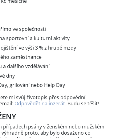
 Kč měsíčně
přímo ve společnosti
a sportovní a kulturní aktivity
pojištění ve výši 3 % z hrubé mzdy
vého zaměstnance
 a dalšího vzdělávání
vé dny
Day, grilování nebo Help Day
ete mi svůj životopis přes odpovědní
email:
Odpovědět na inzerát
. Budu se těšit!
ŽENY
ých případech psány v ženském nebo mužském
n výhradně proto, aby bylo dosaženo co