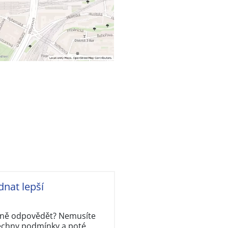
dnat lepší
rávně odpovědět? Nemusíte
šechny podmínky a poté