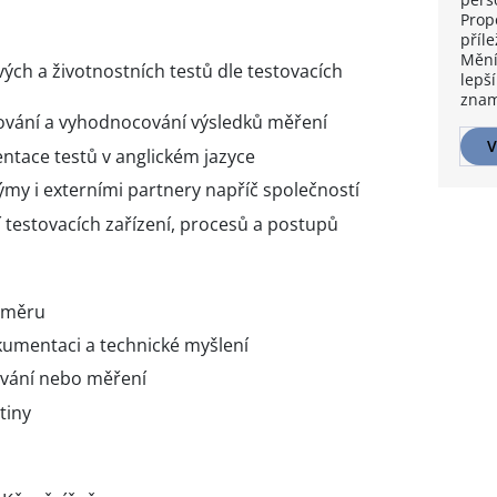
Prop
příle
Mění
vých a životnostních testů dle testovacích
lepší
znam
ování a vyhodnocování výsledků měření
V
tace testů v anglickém jazyce
ýmy i externími partnery napříč společností
 testovacích zařízení, procesů a postupů
 směru
kumentaci a technické myšlení
tování nebo měření
tiny