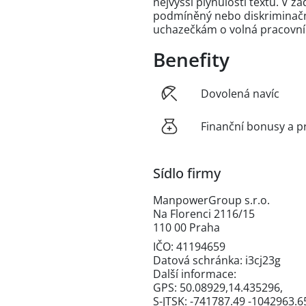
nejvyšší plynulosti textu. V 
podmíněný nebo diskriminační
uchazečkám o volná pracovní
Benefity
Dovolená navíc
Finanční bonusy a p
Sídlo firmy
ManpowerGroup s.r.o.
Na Florenci 2116/15
110 00 Praha
IČO: 41194659
Datová schránka: i3cj23g
Další informace:
GPS: 50.08929,14.435296,
S-JTSK: -741787.49 -1042963.6