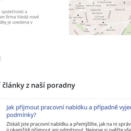
 společnosti a
am firma hledá nové
dky je uvedena v
í články z naší poradny
Jak přijmout pracovní nabídku a případně vyje
podmínky?
Získali jste pracovní nabídku a přemýšlíte, jak na ni sp
ji okamžitě přijmout ani odmítnout. Nejprve si ověřte v