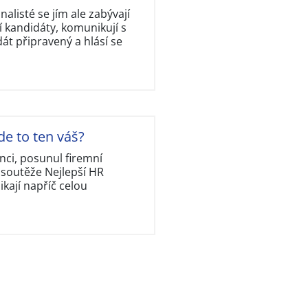
nalisté se jím ale zabývají
 kandidáty, komunikují s
dát připravený a hlásí se
de to ten váš?
nci, posunul firemní
 soutěže Nejlepší HR
kají napříč celou