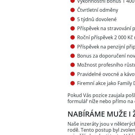
Výkonnostní bonus 1 400
Čtvrtletní odměny
5 týdnů dovolené
Příspěvek na stravování 
Roční příspěvek 2 000 Kč n
Příspěvek na penzijní při
Bonus za doporučení no
Možnost profesního růstu
Pravidelné ovocné a kávo
Firemní akce jako Family 
Pokud Vás pozice zaujala pošl
formulář níže nebo přímo na 
NABÍRÁME MUŽE I 
Naše inzeráty jsou v někter
rodě. Tento postup byl zvole