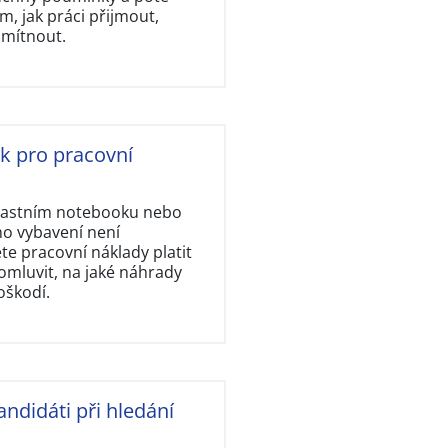
, jak práci přijmout,
dmítnout.
ok pro pracovní
vlastním notebooku nebo
ho vybavení není
e pracovní náklady platit
omluvit, na jaké náhrady
oškodí.
andidáti při hledání