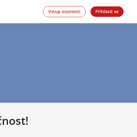
Vstup inzerenti
Přihlásit se
čnost!