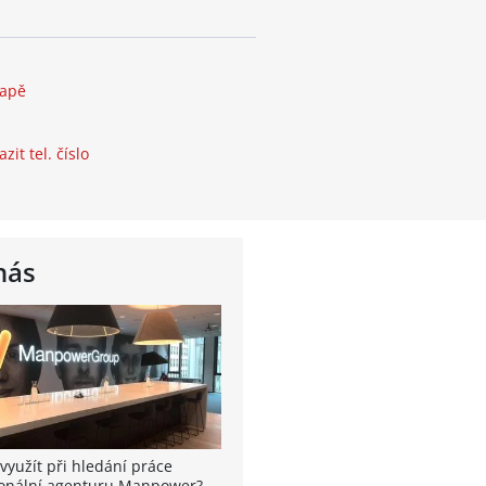
mapě
zit tel. číslo
nás
využít při hledání práce
onální agenturu Manpower?