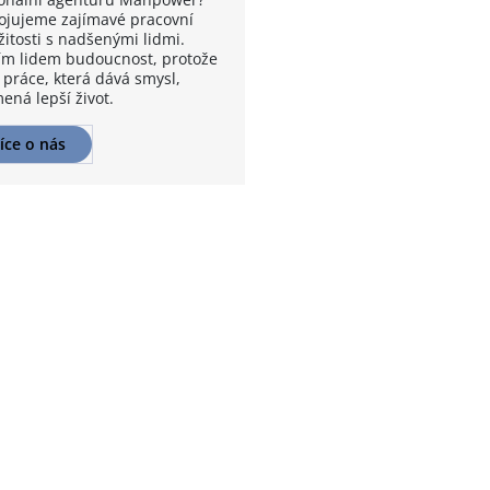
ojujeme zajímavé pracovní
žitosti s nadšenými lidmi.
m lidem budoucnost, protože
 práce, která dává smysl,
ená lepší život.
íce o nás