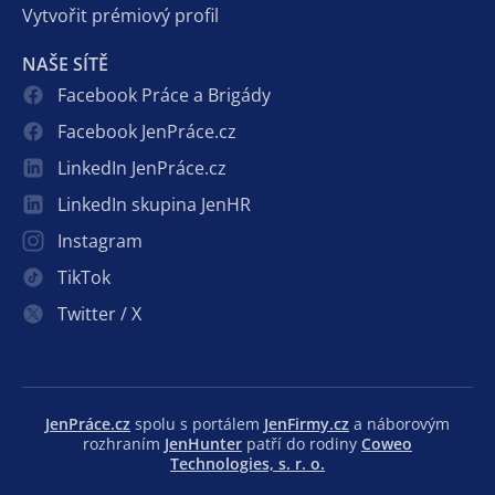
Vytvořit prémiový profil
NAŠE SÍTĚ
Facebook Práce a Brigády
Facebook JenPráce.cz
LinkedIn JenPráce.cz
LinkedIn skupina JenHR
Instagram
TikTok
Twitter / X
JenPráce.cz
spolu s portálem
JenFirmy.cz
a náborovým
rozhraním
JenHunter
patří do rodiny
Coweo
Technologies, s. r. o.