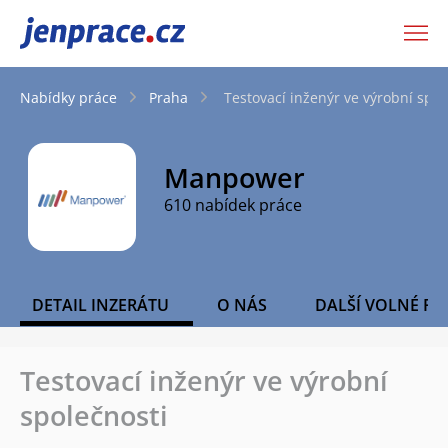
JenPráce.cz
Nabídky práce
Praha
Testovací inženýr ve výrobní spol
Manpower
610 nabídek práce
DETAIL INZERÁTU
O NÁS
DALŠÍ VOLNÉ PO
Testovací inženýr ve výrobní
společnosti