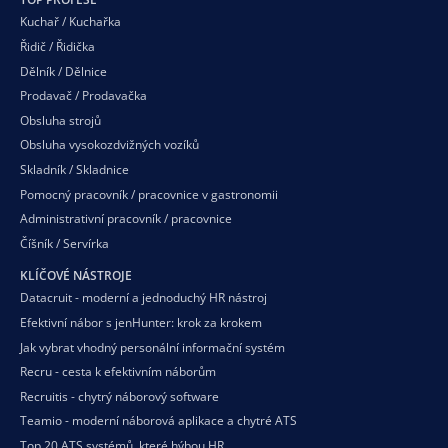
Kuchař / Kuchařka
Řidič / Řidička
Dělník / Dělnice
Prodavač / Prodavačka
Obsluha strojů
Obsluha vysokozdvižných vozíků
Skladník / Skladnice
Pomocný pracovník / pracovnice v gastronomii
Administrativní pracovník / pracovnice
Číšník / Servírka
KLÍČOVÉ NÁSTROJE
Datacruit - moderní a jednoduchý HR nástroj
Efektivní nábor s jenHunter: krok za krokem
Jak vybrat vhodný personální informační systém
Recru - cesta k efektivním náborům
Recruitis - chytrý náborový software
Teamio - moderní náborová aplikace a chytré ATS
Top 20 ATS systémů, které hýbou HR