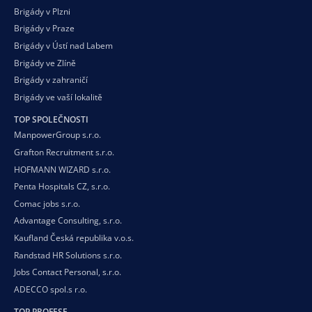
Brigády v Plzni
Brigády v Praze
Brigády v Ústí nad Labem
Brigády ve Zlíně
Brigády v zahraničí
Brigády ve vaší
lokalitě
TOP SPOLEČNOSTI
ManpowerGroup s.r.o.
Grafton Recruitment s.r.o.
HOFMANN WIZARD s.r.o.
Penta Hospitals CZ, s.r.o.
Comac jobs s.r.o.
Advantage Consulting, s.r.o.
Kaufland Česká republika v.o.s.
Randstad HR Solutions s.r.o.
Jobs Contact Personal, s.r.o.
ADECCO spol.s r.o.
TOP PROFESE