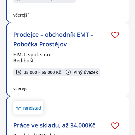
včerejší
Prodejce – obchodník EMT –
Pobočka Prostějov
E.M.T. spol. s r.o.
Bedihošť
35 000 – 55 000 Kč
Plný úvazek
včerejší
Práce ve skladu, až 34.000Kč