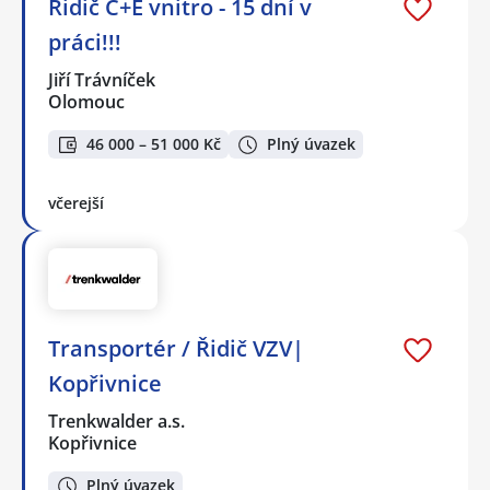
Řidič C+E vnitro - 15 dní v
práci!!!
Jiří Trávníček
Olomouc
46 000 – 51 000 Kč
Plný úvazek
včerejší
Transportér / Řidič VZV|
Kopřivnice
Trenkwalder a.s.
Kopřivnice
Plný úvazek