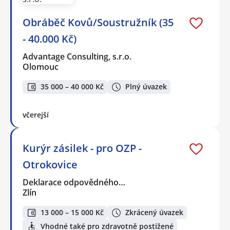
Obráběč Kovů/Soustružník (35
- 40.000 Kč)
Advantage Consulting, s.r.o.
Olomouc
35 000 – 40 000 Kč
Plný úvazek
včerejší
Kurýr zásilek - pro OZP -
Otrokovice
Deklarace odpovědného…
Zlín
13 000 – 15 000 Kč
Zkrácený úvazek
Vhodné také pro zdravotně postižené