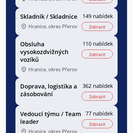
Skladník / Skladnice
149 nabídek
Hranice, okres Přerov
Zobrazit
Obsluha
110 nabídek
vysokozdvižných
Zobrazit
vozíků
Hranice, okres Přerov
Doprava, logistika a
362 nabídek
zásobování
Zobrazit
Vedoucí týmu / Team
77 nabídek
leader
Zobrazit
Hranice, okres Přerov