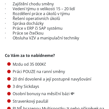
· Zajištění chodu směny
· Vedení týmu o velikosti 15 – 20 lidí
· Rozdělení práce a úkolů v týmu
· Řešení operativních úkolů
· Správa docházky
· Práce v ERP či SAP systému
· Práce se čtečkou
· Obsluha VZV a manipulační techniky
Co Vám za to nabídneme?
Mzdu od 35 000Kč
Práci POUZE na ranní směny
20 dní dovolené a její postupné navyšování
3 dny Sickdays
Osobní bonusy na měsíční bázi 💸
Stravenkový paušál
PLNĚ hrazenou Multisportku 🏃nebo příspěvek na