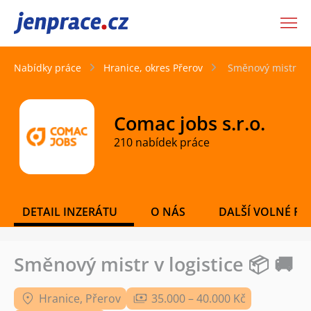
JenPráce.cz
Nabídky práce
Hranice, okres Přerov
Směnový mistr v lo
Comac jobs s.r.o.
210 nabídek práce
DETAIL INZERÁTU
O NÁS
DALŠÍ VOLNÉ PO
Směnový mistr v logistice 📦 🚚
Hranice, Přerov
35.000 – 40.000 Kč