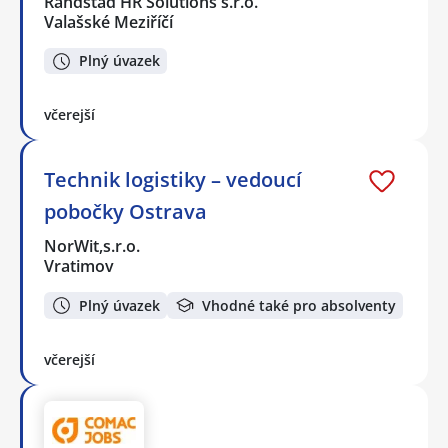
Randstad HR Solutions s.r.o.
Valašské Meziříčí
Plný úvazek
včerejší
Technik logistiky – vedoucí
pobočky Ostrava
NorWit,s.r.o.
Vratimov
Plný úvazek
Vhodné také pro absolventy
včerejší