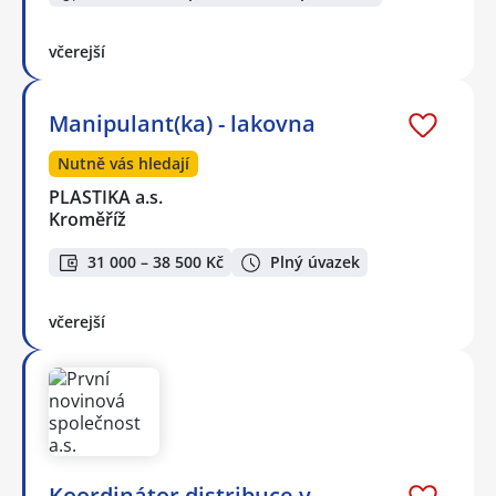
včerejší
Manipulant(ka) - lakovna
Nutně vás hledají
PLASTIKA a.s.
Kroměříž
31 000 – 38 500 Kč
Plný úvazek
včerejší
Koordinátor distribuce v