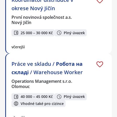
okrese Nový Jičín
První novinová společnost a.s.
Nový Jičín
25 000 – 30 000 Kč
Plný úvazek
včerejší
Práce ve skladu / Робота на
складі / Warehouse Worker
Operations Management s.r.o.
Olomouc
40 000 – 45 000 Kč
Plný úvazek
Vhodné také pro cizince