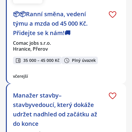
📦📦Ranní směna, vedení
týmu a mzda od 45 000 Kč.
Přidejte se k nám!🚚
Comac jobs s.r.o.
Hranice, Přerov
35 000 – 45 000 Kč
Plný úvazek
včerejší
Manažer stavby–
stavbyvedoucí, který dokáže
udržet nadhled od začátku až
do konce