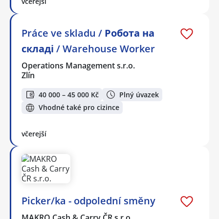
včerejší
Práce ve skladu / Робота на
складі / Warehouse Worker
Operations Management s.r.o.
Zlín
40 000 – 45 000 Kč
Plný úvazek
Vhodné také pro cizince
včerejší
Picker/ka - odpolední směny
MAKRO Cash & Carry ČR s.r.o.