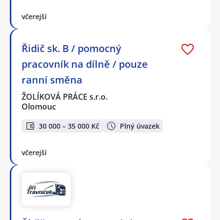
včerejší
Řidič sk. B / pomocný
pracovník na dílně / pouze
ranní směna
ŽOLÍKOVÁ PRÁCE s.r.o.
Olomouc
30 000 – 35 000 Kč
Plný úvazek
včerejší