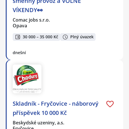
směnný provoz a VOLNÉ
VÍKENDY👀
Comac jobs s.r.o.
Opava
30 000 – 35 000 Kč
Plný úvazek
dnešní
Skladník - Fryčovice - náborový
příspěvek 10 000 Kč
Beskydské uzeniny, a.s.
Fryčovice