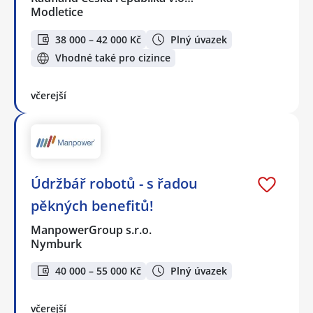
Modletice
38 000 – 42 000 Kč
Plný úvazek
Vhodné také pro cizince
včerejší
Údržbář robotů - s řadou
pěkných benefitů!
ManpowerGroup s.r.o.
Nymburk
40 000 – 55 000 Kč
Plný úvazek
včerejší