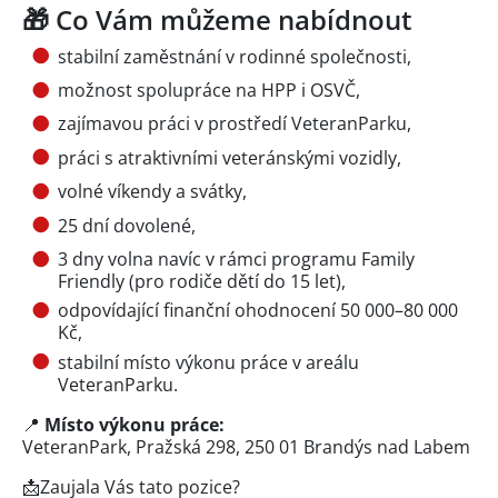
🎁 Co Vám můžeme nabídnout
stabilní zaměstnání v rodinné společnosti,
možnost spolupráce na HPP i OSVČ,
zajímavou práci v prostředí VeteranParku,
práci s atraktivními veteránskými vozidly,
volné víkendy a svátky,
25 dní dovolené,
3 dny volna navíc v rámci programu Family
Friendly (pro rodiče dětí do 15 let),
odpovídající finanční ohodnocení 50 000–80 000
Kč,
stabilní místo výkonu práce v areálu
VeteranParku.
📍
Místo výkonu práce:
VeteranPark, Pražská 298, 250 01 Brandýs nad Labem
📩Zaujala Vás tato pozice?