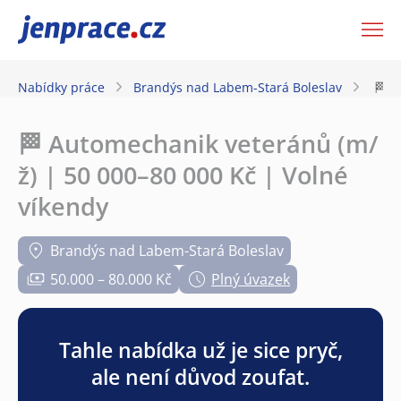
JenPráce.cz
Nabídky práce
Brandýs nad Labem-Stará Boleslav
🏁 A
🏁 Automechanik veteránů (m/
ž) | 50 000–80 000 Kč | Volné
víkendy
Brandýs nad Labem-Stará Boleslav
50.000 – 80.000 Kč
Plný úvazek
Tahle nabídka už je sice pryč,
ale není důvod zoufat.