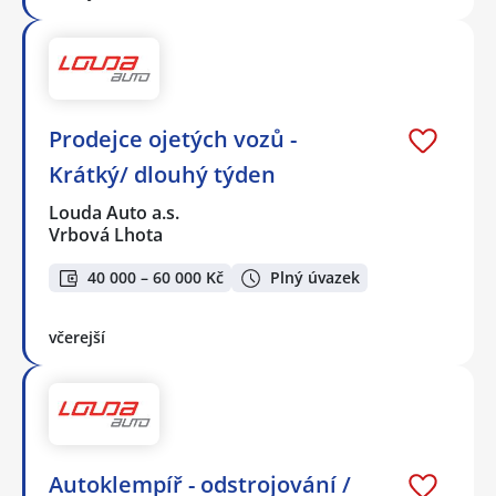
Prodejce ojetých vozů -
Krátký/ dlouhý týden
Louda Auto a.s.
Vrbová Lhota
40 000 – 60 000 Kč
Plný úvazek
včerejší
Autoklempíř - odstrojování /