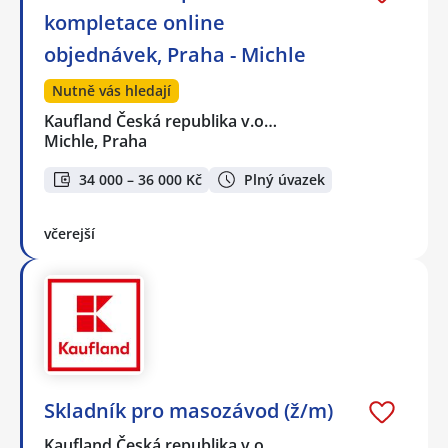
kompletace online
objednávek, Praha - Michle
Nutně vás hledají
Kaufland Česká republika v.o…
Michle, Praha
34 000 – 36 000 Kč
Plný úvazek
včerejší
Skladník pro masozávod (ž/m)
Kaufland Česká republika v.o…