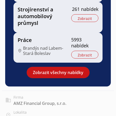
Strojírenství a
261 nabídek
automobilový
Zobrazit
průmysl
Práce
5993
nabídek
Brandýs nad Labem-
Stará Boleslav
Zobrazit
Zobrazit všechny nabídky
Firma
AMZ Financial Group, s.r.o.
Lokalita