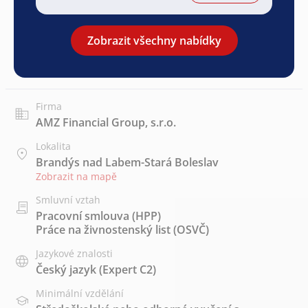
Zobrazit všechny nabídky
Firma
AMZ Financial Group, s.r.o.
Lokalita
Brandýs nad Labem-Stará Boleslav
Zobrazit na mapě
Smluvní vztah
Pracovní smlouva (HPP)
Práce na živnostenský list (OSVČ)
Jazykové znalosti
Český jazyk
(Expert C2)
Minimální vzdělání