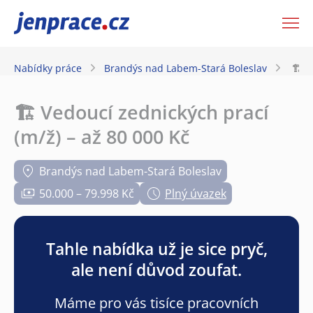
JenPráce.cz
Nabídky práce
Brandýs nad Labem-Stará Boleslav
🏗️ 
🏗️ Vedoucí zednických prací
(m/ž) – až 80 000 Kč
Brandýs nad Labem-Stará Boleslav
50.000 – 79.998 Kč
Plný úvazek
Tahle nabídka už je sice pryč,
ale není důvod zoufat.
Máme pro vás tisíce pracovních