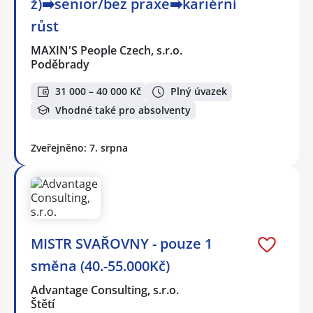
ž)➡️senior/bez praxe➡️kariérní
růst
MAXIN'S People Czech, s.r.o.
Poděbrady
31 000 – 40 000 Kč
Plný úvazek
Vhodné také pro absolventy
Zveřejněno: 7. srpna
MISTR SVAŘOVNY - pouze 1
směna (40.-55.000Kč)
Advantage Consulting, s.r.o.
Štětí