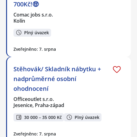
700Kč!🤑
Comac jobs s.r.o.
Kolín
Plný úvazek
Zveřejněno: 7. srpna
Stěhovák/ Skladník nábytku +
nadprůměrné osobní
ohodnocení
Officeoutlet s.r.o.
Jesenice, Praha-západ
30 000 – 35 000 Kč
Plný úvazek
Zveřejněno: 7. srpna