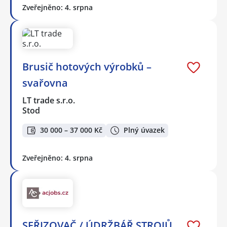
Zveřejněno: 4. srpna
Brusič hotových výrobků –
svařovna
LT trade s.r.o.
Stod
30 000 – 37 000 Kč
Plný úvazek
Zveřejněno: 4. srpna
SEŘIZOVAČ / ÚDRŽBÁŘ STROJŮ