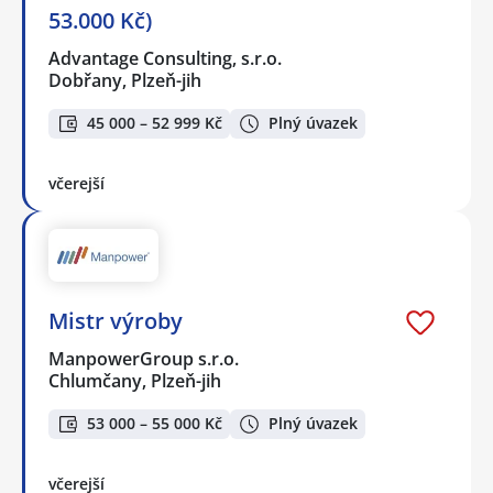
53.000 Kč)
Advantage Consulting, s.r.o.
Dobřany, Plzeň-jih
45 000 – 52 999 Kč
Plný úvazek
včerejší
Mistr výroby
ManpowerGroup s.r.o.
Chlumčany, Plzeň-jih
53 000 – 55 000 Kč
Plný úvazek
včerejší