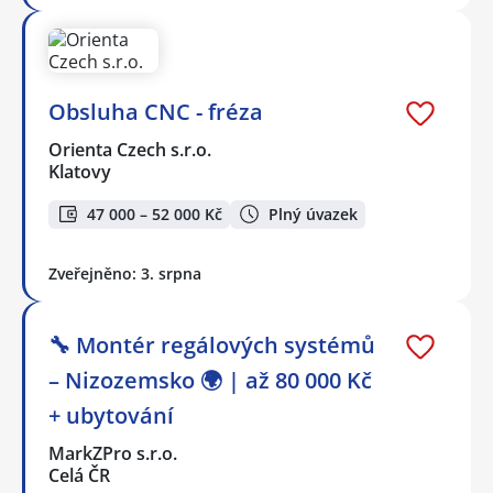
Obsluha CNC - fréza
Orienta Czech s.r.o.
Klatovy
47 000 – 52 000 Kč
Plný úvazek
Zveřejněno: 3. srpna
🔧 Montér regálových systémů
– Nizozemsko 🌍 | až 80 000 Kč
+ ubytování
MarkZPro s.r.o.
Celá ČR