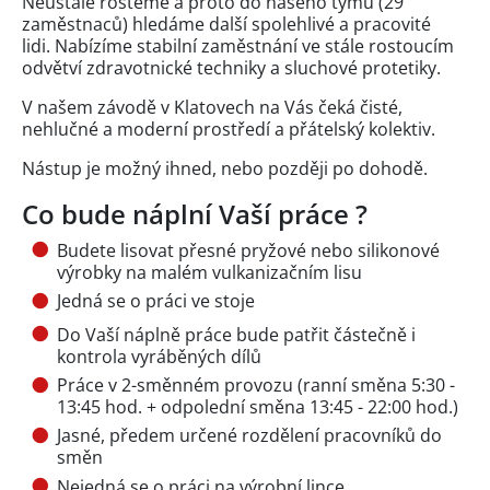
Neustále rosteme a proto do našeho týmu (29
zaměstnaců) hledáme další spolehlivé a pracovité
lidi. Nabízíme stabilní zaměstnání ve stále rostoucím
odvětví zdravotnické techniky a sluchové protetiky.
V našem závodě v Klatovech na Vás čeká čisté,
nehlučné a moderní prostředí a přátelský kolektiv.
Nástup je možný ihned, nebo později po dohodě.
Co bude náplní Vaší práce ?
Budete lisovat přesné pryžové nebo silikonové
výrobky na malém vulkanizačním lisu
Jedná se o práci ve stoje
Do Vaší náplně práce bude patřit částečně i
kontrola vyráběných dílů
Práce v 2-směnném provozu (ranní směna 5:30 -
13:45 hod. + odpolední směna 13:45 - 22:00 hod.)
Jasné, předem určené rozdělení pracovníků do
směn
Nejedná se o práci na výrobní lince