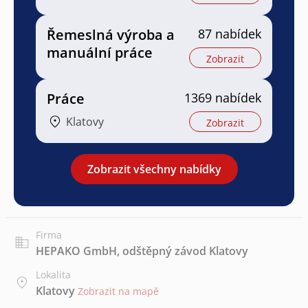
Řemeslná výroba a
87 nabídek
manuální práce
Zobrazit
Práce
1369 nabídek
Klatovy
Zobrazit
Zobrazit všechny nabídky
Firma
HEPAKO GmbH, odštěpný závod Klatovy
Lokalita
Klatovy
Zobrazit na mapě