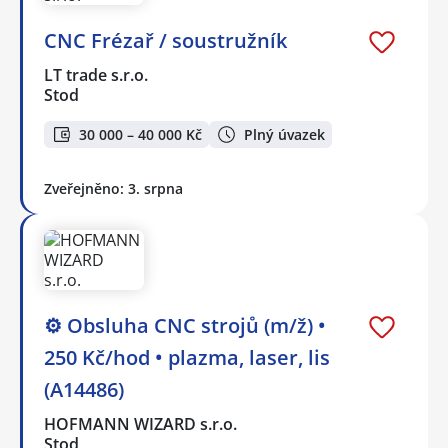
CNC Frézař / soustružník
LT trade s.r.o.
Stod
30 000 – 40 000 Kč
Plný úvazek
Zveřejněno: 3. srpna
⚙️ Obsluha CNC strojů (m/ž) •
250 Kč/hod • plazma, laser, lis
(A14486)
HOFMANN WIZARD s.r.o.
Stod