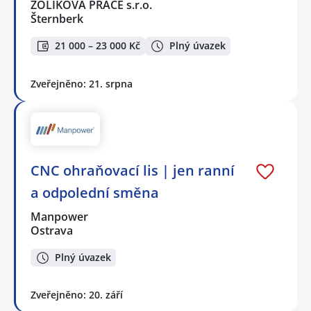
ŽOLÍKOVÁ PRÁCE s.r.o.
Šternberk
21 000 – 23 000 Kč
Plný úvazek
Zveřejněno: 21. srpna
CNC ohraňovací lis | jen ranní
a odpolední směna
Manpower
Ostrava
Plný úvazek
Zveřejněno: 20. září