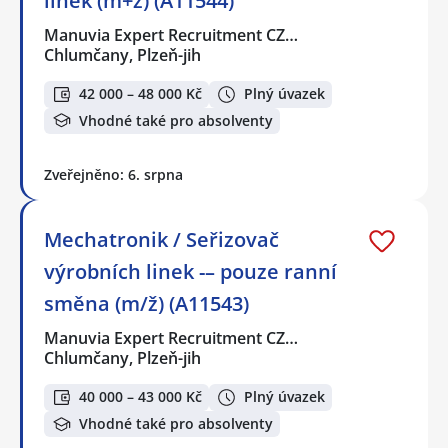
linek (m+ž) (A11544)
Manuvia Expert Recruitment CZ…
Chlumčany, Plzeň-jih
42 000 – 48 000 Kč
Plný úvazek
Vhodné také pro absolventy
Zveřejněno: 6. srpna
Mechatronik / Seřizovač
výrobních linek -– pouze ranní
směna (m/ž) (A11543)
Manuvia Expert Recruitment CZ…
Chlumčany, Plzeň-jih
40 000 – 43 000 Kč
Plný úvazek
Vhodné také pro absolventy