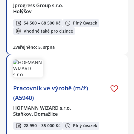
Jprogress Group s.r.o.
Holýšov
54 500 – 68 500 Kč
Plný úvazek
Vhodné také pro cizince
Zveřejněno: 5. srpna
Pracovník ve výrobě (m/ž)
(A5940)
HOFMANN WIZARD s.r.o.
Staňkov, Domažlice
28 950 – 35 000 Kč
Plný úvazek