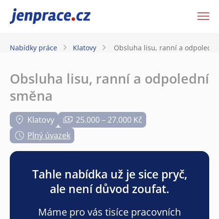
JenPráce.cz
Nabídky práce
Klatovy
Obsluha lisu, ranní a odpoledn
Obsluha lisu, ranní a odpolední
směna
Klatovy
25.000 – 27.000 Kč
Plný úvazek
Tahle nabídka už je sice pryč,
ale není důvod zoufat.
Máme pro vás tisíce pracovních