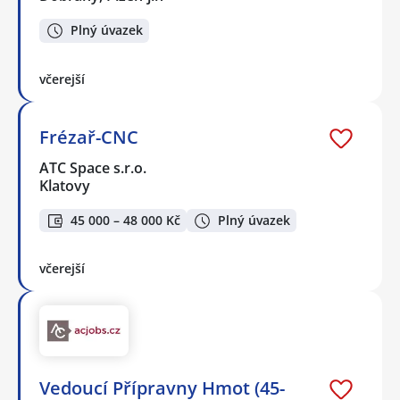
Plný úvazek
včerejší
Frézař-CNC
ATC Space s.r.o.
Klatovy
45 000 – 48 000 Kč
Plný úvazek
včerejší
Vedoucí Přípravny Hmot (45-