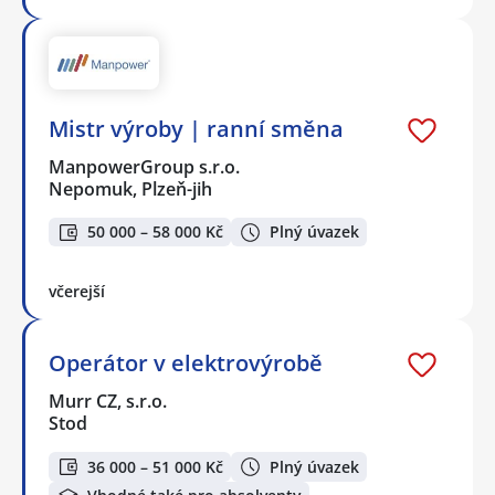
Mistr výroby | ranní směna
ManpowerGroup s.r.o.
Nepomuk, Plzeň-jih
50 000 – 58 000 Kč
Plný úvazek
včerejší
Operátor v elektrovýrobě
Murr CZ, s.r.o.
Stod
36 000 – 51 000 Kč
Plný úvazek