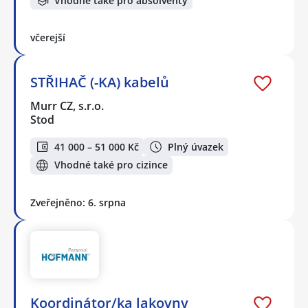
Vhodné také pro absolventy
včerejší
STŘIHAČ (-KA) kabelů
Murr CZ, s.r.o.
Stod
41 000 – 51 000 Kč
Plný úvazek
Vhodné také pro cizince
Zveřejněno: 6. srpna
Koordinátor/ka lakovny