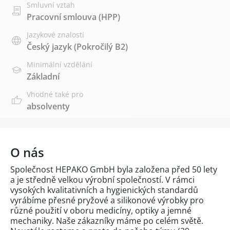
Smluvní vztah
Pracovní smlouva (HPP)
Jazykové znalosti
Český jazyk
(Pokročilý B2)
Minimální vzdělání
Základní
Vhodné také pro
absolventy
O nás
Společnost HEPAKO GmbH byla založena před 50 lety
a je středně velkou výrobní společností. V rámci
vysokých kvalitativních a hygienických standardů
vyrábíme přesné pryžové a silikonové výrobky pro
různé použití v oboru medicíny, optiky a jemné
mechaniky. Naše zákazníky máme po celém světě.