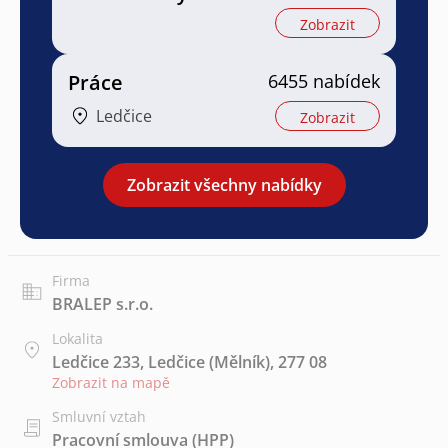
Zobrazit
Práce
6455 nabídek
Ledčice
Zobrazit
Zobrazit všechny nabídky
Firma
BRALEP s.r.o.
Lokalita
Ledčice 233, Ledčice (Mělník), 277 08
Zobrazit na mapě
Smluvní vztah
Pracovní smlouva (HPP)