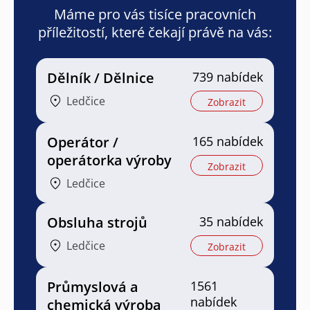
Máme pro vás tisíce pracovních
příležitostí, které čekají právě na vás:
Dělník / Dělnice
739 nabídek
Ledčice
Zobrazit
Operátor /
165 nabídek
operátorka výroby
Zobrazit
Ledčice
Obsluha strojů
35 nabídek
Ledčice
Zobrazit
Průmyslová a
1561
nabídek
chemická výroba