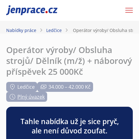
JenPráce.cz
Nabídky práce
Ledčice
Operátor výroby/ Obsluha stroj
Operátor výroby/ Obsluha
strojů/ Dělník (m/ž) + náborový
příspěvek 25 000Kč
Ledčice
34.000 – 42.000 Kč
Plný úvazek
Tahle nabídka už je sice pryč,
ale není důvod zoufat.