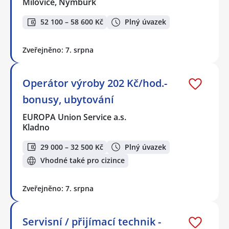
Milovice, Nymburk
52 100 – 58 600 Kč
Plný úvazek
Zveřejněno: 7. srpna
Operátor výroby 202 Kč/hod.-
bonusy, ubytování
EUROPA Union Service a.s.
Kladno
29 000 – 32 500 Kč
Plný úvazek
Vhodné také pro cizince
Zveřejněno: 7. srpna
Servisní / přijímací technik -