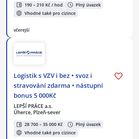
190 – 210 Kč / hod
Plný úvazek
Vhodné také pro cizince
včerejší
Logistik s VZV i bez • svoz i
stravování zdarma • nástupní
bonus 5 000Kč
LEPŠÍ PRÁCE a.s.
Úherce, Plzeň-sever
28 700 – 35 000 Kč
Plný úvazek
Vhodné také pro cizince