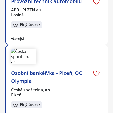
Provozní technik automobilů
APB - PLZEŇ a.s.
Losiná
Plný úvazek
včerejší
Osobní bankéř/ka - Plzeň, OC
Olympia
Česká spořitelna, a.s.
Plzeň
Plný úvazek