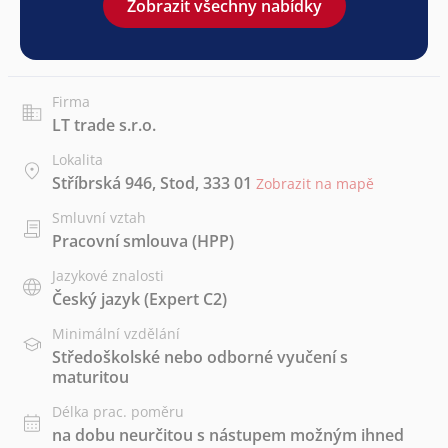
Zobrazit všechny nabídky
Firma
LT trade s.r.o.
Lokalita
Stříbrská 946, Stod, 333 01
Zobrazit na mapě
Smluvní vztah
Pracovní smlouva (HPP)
Jazykové znalosti
Český jazyk
(Expert C2)
Minimální vzdělání
Středoškolské nebo odborné vyučení s
maturitou
Délka prac. poměru
na dobu neurčitou s nástupem možným ihned