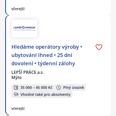
včerejší
Hledáme operátory výroby •
ubytování ihned • 25 dní
dovolení • týdenní zálohy
LEPŠÍ PRÁCE a.s.
Mýto
35 000 – 45 000 Kč
Plný úvazek
Vhodné také pro absolventy
včerejší