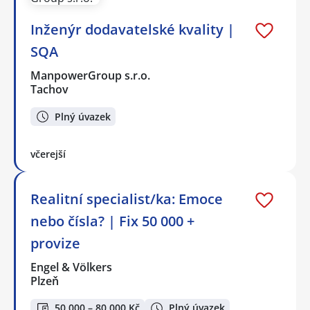
Inženýr dodavatelské kvality |
SQA
ManpowerGroup s.r.o.
Tachov
Plný úvazek
včerejší
Realitní specialist/ka: Emoce
nebo čísla? | Fix 50 000 +
provize
Engel & Völkers
Plzeň
50 000 – 80 000 Kč
Plný úvazek