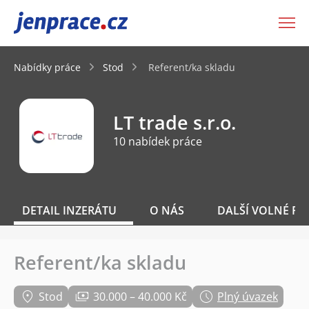
JenPráce.cz
Nabídky práce
Stod
Referent/ka skladu
LT trade s.r.o.
10 nabídek práce
DETAIL INZERÁTU
O NÁS
DALŠÍ VOLNÉ PO
Referent/ka skladu
Stod
30.000 – 40.000 Kč
Plný úvazek