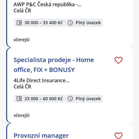
AWP P&C Česká republika -…
Celá ČR
30 000 – 33 400 Kč
Plný úvazek
včerejší
Specialista prodeje - Home
office, FIX + BONUSY
4Life Direct Insurance…
Celá ČR
23 000 – 60 000 Kč
Plný úvazek
včerejší
Provozní manager