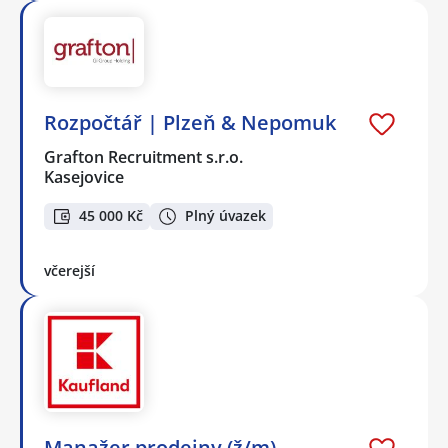
Rozpočtář | Plzeň & Nepomuk
Grafton Recruitment s.r.o.
Kasejovice
45 000 Kč
Plný úvazek
včerejší
Manažer prodejny (ž/m)