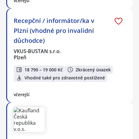
včerejší
Recepční / informátor/ka v
Plzni (vhodné pro invalidní
důchodce)
VKUS-BUSTAN s.r.o.
Plzeň
18 790 – 19 000 Kč
Zkrácený úvazek
Vhodné také pro zdravotně postižené
včerejší