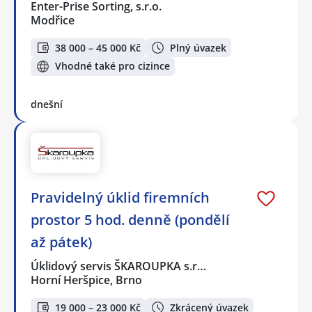
Enter-Prise Sorting, s.r.o.
Modřice
38 000 – 45 000 Kč
Plný úvazek
Vhodné také pro cizince
dnešní
Pravidelný úklid firemních
prostor 5 hod. denně (pondělí
až pátek)
Úklidový servis ŠKAROUPKA s.r…
Horní Heršpice, Brno
19 000 – 23 000 Kč
Zkrácený úvazek