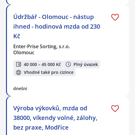
Údržbář - Olomouc - nástup
ihned - hodinová mzda od 230
Kč
Enter-Prise Sorting, s.r.o.
Olomouc
40 000 – 45 000 Kč
Plný úvazek
Vhodné také pro cizince
dnešní
Výroba výkovků, mzda od
38000, víkendy volné, zálohy,
bez praxe, Modřice