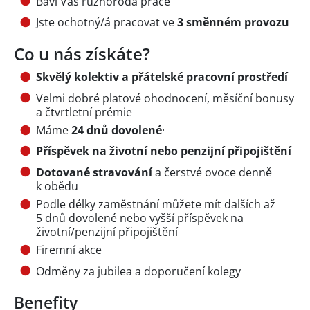
Baví Vás různorodá práce
Jste ochotný/á pracovat ve
3 směnném provozu
Co u nás získáte?
Skvělý kolektiv a přátelské pracovní prostředí
Velmi dobré platové ohodnocení, měsíční bonusy
a čtvrtletní prémie
Máme
24 dnů dovolené
·
Příspěvek na životní nebo penzijní připojištění
Dotované stravování
a čerstvé ovoce denně
k obědu
Podle délky zaměstnání můžete mít dalších až
5 dnů dovolené nebo vyšší příspěvek na
životní/penzijní připojištění
Firemní akce
Odměny za jubilea a doporučení kolegy
Benefity