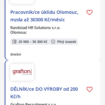
Pracovník/ce úklidu Olomouc,
mzda až 30300 Kč/měsíc
Randstad HR Solutions s.r.o.
Olomouc
25 900 – 30 300 Kč
Plný úvazek
dnešní
DĚLNÍK/ce DO VÝROBY od 200
Kč/h
Grafton Recruitment s.r.o.