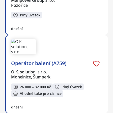
ManpowerGroup s.r.o.
Pozořice
Plný úvazek
dnešní
Operátor balení (A759)
O.K. solution, s.r.o.
Mohelnice, Šumperk
26 000 – 32 000 Kč
Plný úvazek
Vhodné také pro cizince
dnešní