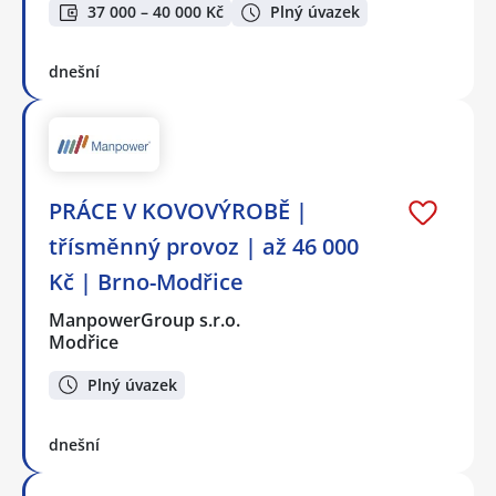
37 000 – 40 000 Kč
Plný úvazek
dnešní
PRÁCE V KOVOVÝROBĚ |
třísměnný provoz | až 46 000
Kč | Brno-Modřice
ManpowerGroup s.r.o.
Modřice
Plný úvazek
dnešní