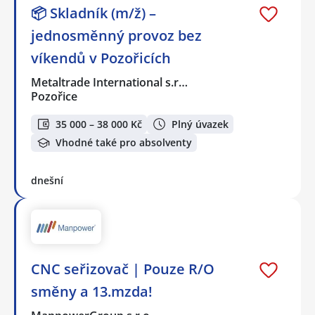
📦 Skladník (m/ž) –
jednosměnný provoz bez
víkendů v Pozořicích
Metaltrade International s.r…
Pozořice
35 000 – 38 000 Kč
Plný úvazek
Vhodné také pro absolventy
dnešní
CNC seřizovač | Pouze R/O
směny a 13.mzda!