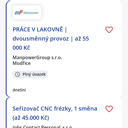
PRÁCE V LAKOVNĚ |
dvousměnný provoz | až 55
000 Kč
ManpowerGroup s.r.o.
Modřice
Plný úvazek
dnešní
Seřizovač CNC frézky, 1 směna
(až 45.000 Kč)
Jobs Contact Personal, s.r.o.