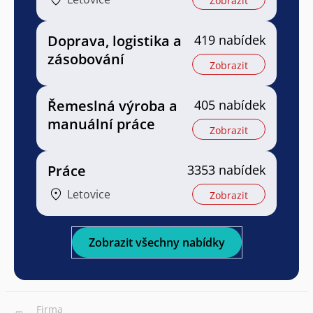
Zobrazit
Doprava, logistika a
419 nabídek
zásobování
Zobrazit
Řemeslná výroba a
405 nabídek
manuální práce
Zobrazit
Práce
3353 nabídek
Letovice
Zobrazit
Zobrazit všechny nabídky
Firma