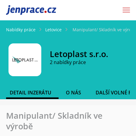
JenPráce.cz
Nabídky práce
Letovice
Manipulant/ Skladník ve výrob
Letoplast s.r.o.
2 nabídky práce
DETAIL INZERÁTU
O NÁS
DALŠÍ VOLNÉ PO
Manipulant/ Skladník ve
výrobě