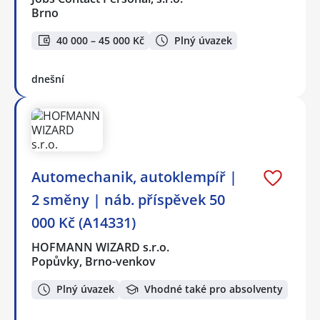
Brno
40 000 – 45 000 Kč
Plný úvazek
dnešní
Automechanik, autoklempíř |
2 směny | náb. příspěvek 50
000 Kč (A14331)
HOFMANN WIZARD s.r.o.
Popůvky, Brno-venkov
Plný úvazek
Vhodné také pro absolventy