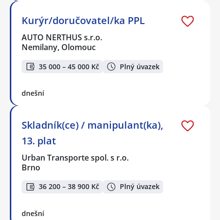
Kurýr/doručovatel/ka PPL
AUTO NERTHUS s.r.o.
Nemilany, Olomouc
35 000 – 45 000 Kč
Plný úvazek
dnešní
Skladník(ce) / manipulant(ka),
13. plat
Urban Transporte spol. s r.o.
Brno
36 200 – 38 900 Kč
Plný úvazek
dnešní