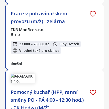
Práce v potravinářském
provozu (m/ž) - zelárna
TKB Modřice s.r.o.
Brno
23 000 – 28 000 Kč
Plný úvazek
Vhodné také pro cizince
dnešní
Pomocný kuchař (HPP, ranní
směny PO - PÁ 4:00 - 12:30 hod.)
- CK Hedva (M/Ž)