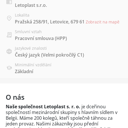
Letoplast s.r.o.
Lokalita
Pražská 258/91, Letovice, 679 61
Zobrazit na mapě
Smluvní vztah
Pracovní smlouva (HPP)
Jazykové znalosti
Český jazyk
(Velmi pokročilý C1)
Minimální vzdělání
Základní
O nás
Naše společnost Letoplast s. r. o.
je dceřinou
společností mezinárodní skupiny s hlavním sídlem v
Belgii. Máme 200 kolegů, kteří společně táhnou za
jeden provaz. Našimi zákazníky jsou přední