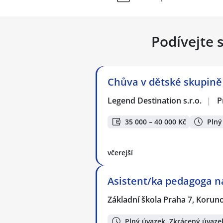
Podívejte 
Chůva v dětské skupině
Legend Destination s.r.o.
|
P
35 000 – 40 000 Kč
Plný
včerejší
Asistent/ka pedagoga na 
Základní škola Praha 7, Korun
Plný úvazek, Zkrácený úvaze