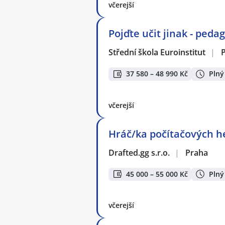
včerejší
Pojďte učit jinak - ped
Střední škola Euroinstitut
|
37 580 – 48 990 Kč
Plný
včerejší
Hráč/ka počítačových he
Drafted.gg s.r.o.
|
Praha
45 000 – 55 000 Kč
Plný
včerejší