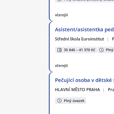
včerejší
Asistent/asistentka ped
Střední škola Euroinstitut
|
35 840 – 41 370 Kč
Plný
včerejší
Pečující osoba v dětské
HLAVNÍ MĚSTO PRAHA
|
Pr
Plný úvazek