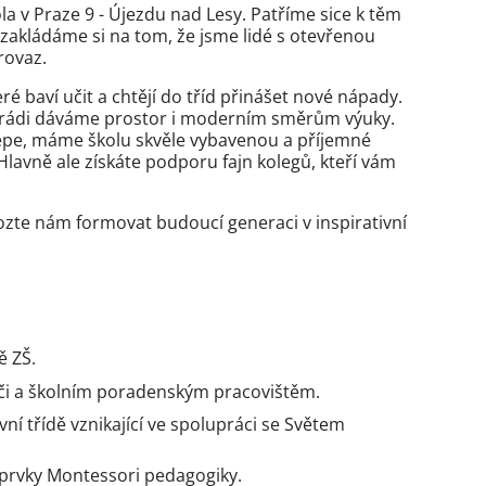
a v Praze 9 - Újezdu nad Lesy. Patříme sice k těm
 zakládáme si na tom, že jsme lidé s otevřenou
rovaz.
é baví učit a chtějí do tříd přinášet nové nápady.
ž rádi dáváme prostor i moderním směrům výuky.
épe, máme školu skvěle vybavenou a příjemné
lavně ale získáte podporu fajn kolegů, kteří vám
zte nám formovat budoucí generaci v inspirativní
ě ZŠ.
iči a školním poradenským pracovištěm.
vní třídě vznikající ve spolupráci se Světem
 prvky Montessori pedagogiky.