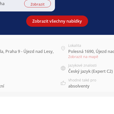
aha
Zobrazit
Zobrazit všechny nabídky
Lokalita
a, Praha 9 - Újezd nad Lesy,
Polesná 1690, Újezd nad
Zobrazit na mapě
Jazykové znalosti
Český jazyk
(Expert C2)
Vhodné také pro
tní
absolventy