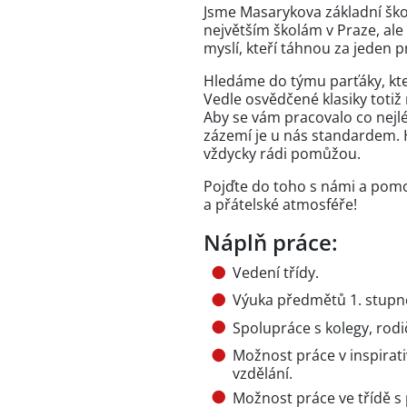
Jsme Masarykova základní škol
největším školám v Praze, ale
myslí, kteří táhnou za jeden p
Hledáme do týmu parťáky, kter
Vedle osvědčené klasiky toti
Aby se vám pracovalo co nejl
zázemí je u nás standardem. H
vždycky rádi pomůžou.
Pojďte do toho s námi a pomo
a přátelské atmosféře!
Náplň práce:
Vedení třídy.
Výuka předmětů 1. stupn
Spolupráce s kolegy, rod
Možnost práce v inspirati
vzdělání.
Možnost práce ve třídě s