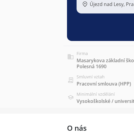
Újezd nad Lesy, Pr
Firma
Masarykova základní škol
Polesná 1690
Smluvní vztah
Pracovní smlouva (HPP)
Minimální vzdělání
Vysokoškolské / universi
O nás