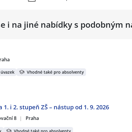
se i na jiné nabídky s podobným 
raha
 úvazek
Vhodné také pro absolventy
1. i 2. stupeň ZŠ – nástup od 1. 9. 2026
ovační 8
|
Praha
k
Vhodné také pro absolventy