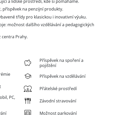
jící a lidské prostředí, kde si pomáháme.
P, příspěvek na penzijní produkty.
avené třídy pro klasickou i inovativní výuku.
je: možnost dalšího vzdělávání a pedagogických
z centra Prahy.
Příspěvek na spoření a
pojištění
rémie
Příspěvek na vzdělávání
t
Přátelské prostředí
obil, PC,
Závodní stravování
vání
Možnost parkování