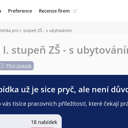
a
Preference
Recenze firem
tel/ka pro I. stupeň ZŠ - s ubytováním
 I. stupeň ZŠ - s ubytován
Plný úvazek
ídka už je sice pryč, ale není dův
ás tisíce pracovních příležitostí, které čekají pr
18 nabídek