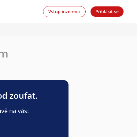
Vstup inzerenti
Přihlásit se
ím
od zoufat.
ávě na vás: