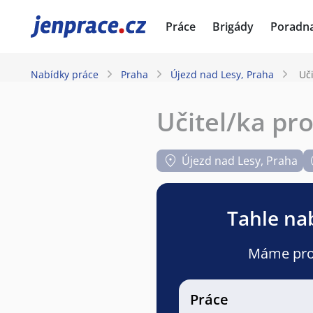
JenPráce.cz
Práce
Brigády
Poradn
Nabídky práce
Praha
Újezd nad Lesy, Praha
Uči
Učitel/ka pro
Újezd nad Lesy, Praha
Tahle nab
Máme pro v
Práce