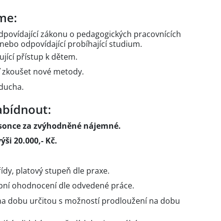
me:
dpovídající zákonu o pedagogických pracovnících
nebo odpovídající probíhající studium.
ující přístup k dětem.
ť zkoušet nové metody.
 ducha.
bídnout:
rsonce za zvýhodněné nájemné.
ši 20.000,- Kč.
ídy, platový stupeň dle praxe.
ní ohodnocení dle odvedené práce.
na dobu určitou s možností prodloužení na dobu