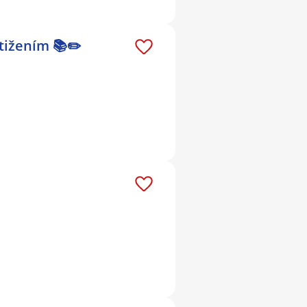
tižením 📚✏️