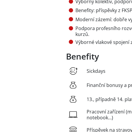
Výborný kolektiv, podporu
Benefity: příspěvky z FKS
Moderní zázemí: dobře vyb
Podpora profesního rozvo
kurzů.
Výborné vlakové spojení 
Benefity
Sickdays
Finanční bonusy a p
13., případně 14. pla
Pracovní zařízení (m
notebook...)
Příspěvek na stravo