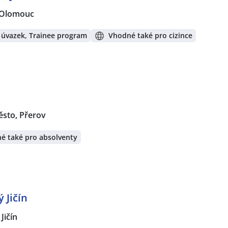
, Olomouc
 úvazek, Trainee program
Vhodné také pro cizince
ěsto, Přerov
é také pro absolventy
 Jičín
Jičín