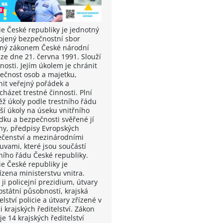
ie České republiky je jednotný
ojený bezpečnostní sbor
ený zákonem České národní
 ze dne 21. června 1991. Slouží
nosti. Jejím úkolem je chránit
ečnost osob a majetku,
nit veřejný pořádek a
házet trestné činnosti. Plní
ěž úkoly podle trestního řádu
ší úkoly na úseku vnitřního
dku a bezpečnosti svěřené jí
ny, předpisy Evropských
ečenství a mezinárodními
uvami, které jsou součástí
ního řádu České republiky.
ie České republiky je
ízena ministerstvu vnitra.
 ji policejní prezidium, útvary
ostátní působností, krajská
elství policie a útvary zřízené v
 krajských ředitelství. Zákon
je 14 krajských ředitelství