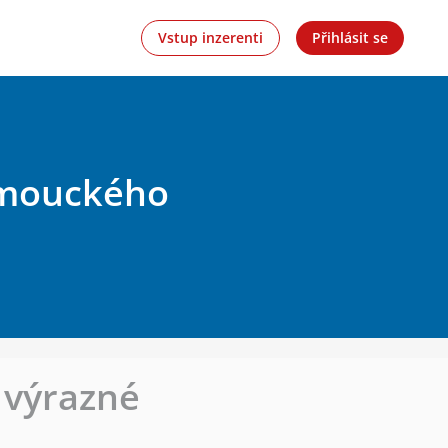
Vstup inzerenti
Přihlásit se
lomouckého
, výrazné