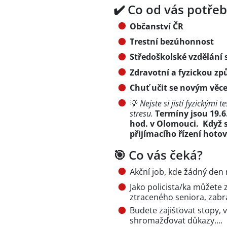
✔️ Co od vás potře
Občanství ČR
Trestní bezúhonnost
Středoškolské vzdělání 
Zdravotní a fyzickou zp
Chuť učit se novým věc
💡
Nejste si jistí fyzickými 
stresu.
Termíny jsou 19.6.
hod. v Olomouci. Když s
přijímacího řízení hoto
🎯 Co vás čeká?
Akční job, kde žádný den 
Jako policista/ka můžete z
ztraceného seniora, zabrá
Budete zajišťovat stopy, 
shromažďovat důkazy….