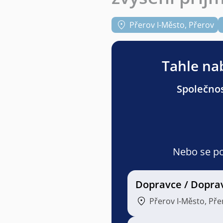
Přerov I-Město, Přerov
Tahle nab
Společnos
Nebo se pod
Dopravce / Dopra
Přerov I-Město, Pře