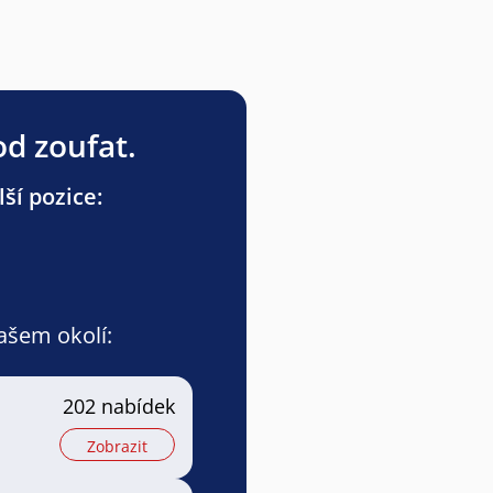
od zoufat.
ší pozice:
vašem okolí:
202 nabídek
Zobrazit