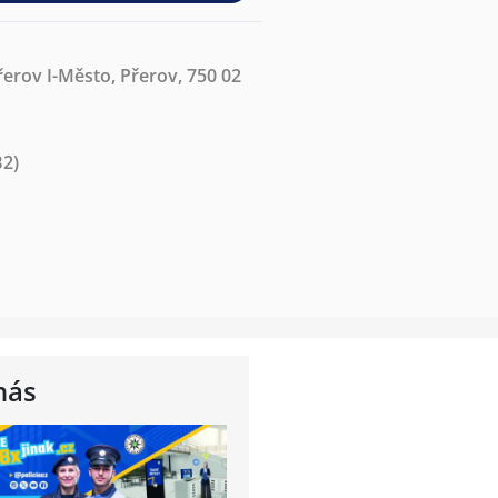
řerov I-Město, Přerov, 750 02
B2)
nás