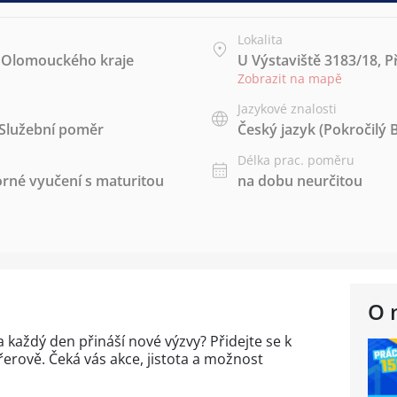
Lokalita
ie Olomouckého kraje
U Výstaviště 3183/18, P
Zobrazit na mapě
Jazykové znalosti
Služební poměr
Český jazyk
(Pokročilý 
Délka prac. poměru
rné vyučení s maturitou
na dobu neurčitou
O 
a každý den přináší nové výzvy? Přidejte se k
Přerově. Čeká vás akce, jistota a možnost