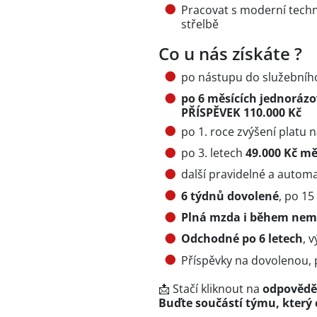
Pracovat s moderní techn
střelbě
Co u nás získáte ?
po nástupu do služebníh
po 6 měsících jednorá
PŘÍSPĚVEK 110.000 Kč
po 1. roce zvýšení platu 
po 3. letech
49.000 Kč mě
další pravidelné a autom
6 týdnů dovolené
, po 15
Plná mzda i během nem
Odchodné po 6 letech
, 
Příspěvky na dovolenou, p
📩 Stačí kliknout na
odpovědě
Buďte součástí týmu, který ch