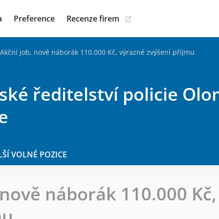
a
Preference
Recenze firem
‍♂️Akční job, nově náborák 110.000 Kč, výrazné zvýšení příjmu
ské ředitelství policie O
e
LŠÍ VOLNÉ POZICE
b, nově náborák 110.000 Kč
mu