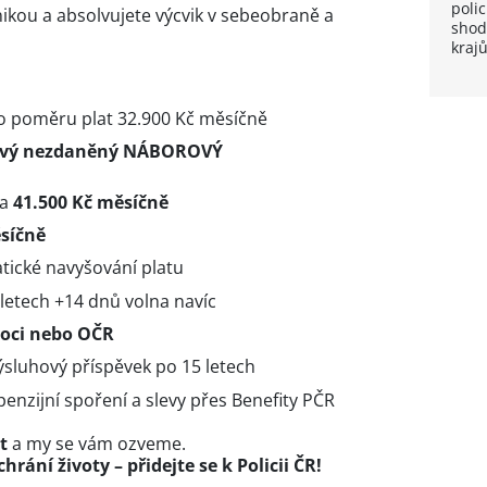
polic
ikou a absolvujete výcvik v sebeobraně a
shod
kraj
o poměru plat 32.900 Kč měsíčně
zový nezdaněný NÁBOROVÝ
na
41.500 Kč měsíčně
síčně
atické navyšování platu
 letech +14 dnů volna navíc
oci nebo OČR
výsluhový příspěvek po 15 letech
enzijní spoření a slevy přes Benefity PČR
t
a my se vám ozveme.
rání životy – přidejte se k Policii ČR!