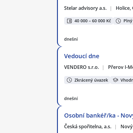
Stelar advisory a.s.
|
Holice
40 000 – 60 000 Kč
Plný
dnešní
Vedoucí dne
VENDERO s.r.o.
|
Přerov I-M
Zkrácený úvazek
Vhodn
dnešní
Osobní bankéř/ka - Nový
Česká spořitelna, a.s.
|
Nový 