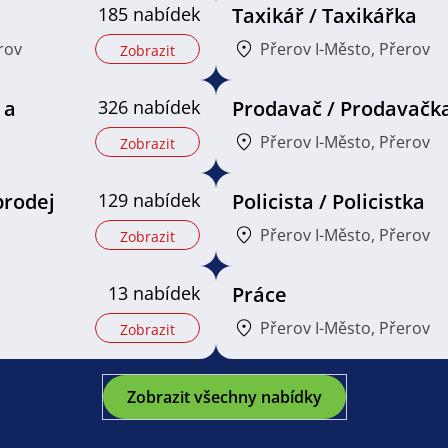
185 nabídek
Taxikář / Taxikářka
rov
Přerov I-Město, Přerov
Zobrazit
 a
326 nabídek
Prodavač / Prodavačk
Přerov I-Město, Přerov
Zobrazit
prodej
129 nabídek
Policista / Policistka
Přerov I-Město, Přerov
Zobrazit
13 nabídek
Práce
Přerov I-Město, Přerov
Zobrazit
Zobrazit všechny nabídky