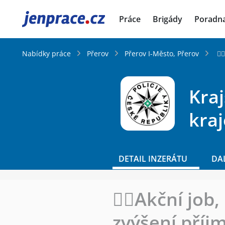
JenPráce.cz
Práce
Brigády
Poradn
Nabídky práce
Přerov
Přerov I-Město, Přerov
👮
Kraj
kraj
DETAIL INZERÁTU
DA
👮‍♂️Akční jo
zvýšení příj