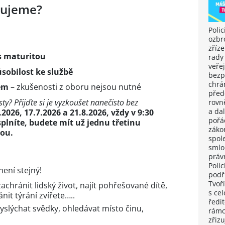
bujeme?
Polic
ozbr
zříz
s maturitou
rady
veřej
ůsobilost ke službě
bezp
chrá
em
– zkušenosti z oboru nejsou nutné
předc
testy? Přijďte si je vyzkoušet nanečisto bez
rovn
a dal
2026, 17.7.2026 a 21.8.2026, vždy v 9:30
pořá
plníte, budete mít už jednu třetinu
záko
vou.
spol
smlo
práv
Polic
není stejný!
podř
Tvoří
achránit lidský život, najít pohřešované dítě,
s cel
nit týrání zvířete…..
ředit
vyslýchat svědky, ohledávat místo činu,
rámci
zřizu