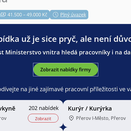
41.500 – 49.000 Kč
Plný úvazek
ídka už je sice pryč, ale není dův
t Ministerstvo vnitra hledá pracovníky i na dal
Zobrazit nabídky firmy
ívejte na jiné zajímavé pracovní příležitosti ve 
vkyně
202 nabídek
Kurýr / Kurýrka
rov
Přerov I-Město, Přerov
Zobrazit