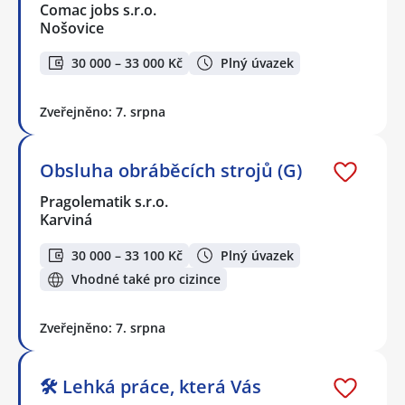
Comac jobs s.r.o.
Nošovice
30 000 – 33 000 Kč
Plný úvazek
Zveřejněno: 7. srpna
Obsluha obráběcích strojů (G)
Pragolematik s.r.o.
Karviná
30 000 – 33 100 Kč
Plný úvazek
Vhodné také pro cizince
Zveřejněno: 7. srpna
🛠️ Lehká práce, která Vás