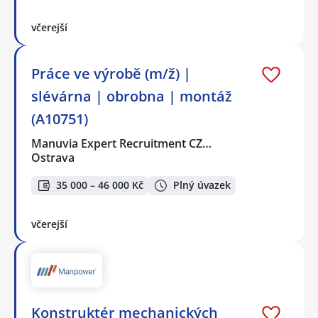
včerejší
Práce ve výrobě (m/ž) |
slévárna | obrobna | montáž
(A10751)
Manuvia Expert Recruitment CZ…
Ostrava
35 000 – 46 000 Kč
Plný úvazek
včerejší
Konstruktér mechanických