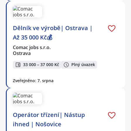
Dělník ve výrobě| Ostrava |
Až 35 000 Kč💰
Comac jobs s.r.o.
Ostrava
33 000 – 37 000 Kč
Plný úvazek
Zveřejněno: 7. srpna
Operátor třízení| Nástup
ihned | Nošovice