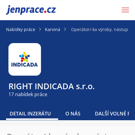
JenPráce.cz
Nabídky práce
Karviná
Operátor/-ka výroby, nástup i
RIGHT INDICADA s.r.o.
17 nabídek práce
DETAIL INZERÁTU
O NÁS
DALŠÍ VOLNÉ PO