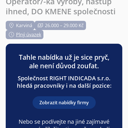
Operátor/-ka výroby, nástup
ihned, DO KMENE společnosti
Karviná
26.000 – 29.000 Kč
Plný úvazek
Tahle nabídka už je sice pryč,
ale není důvod zoufat.
Společnost RIGHT INDICADA s.r.o.
hledá pracovníky i na další pozice:
Zobrazit nabídky firmy
Nebo se podívejte na jiné zajímavé