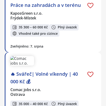
Práce na zahradách a v terénu
KaposGreen s.r.o.
Frýdek-Místek
35 300 – 60 000 Kč
Plný úvazek
Vhodné také pro cizince
Zveřejněno: 7. srpna
🔥 Svářeč| Volné víkendy | 40
000 Kč 💰
Comac jobs s.r.o.
Ostrava
35 000 – 40 000 Kč
Plný úvazek