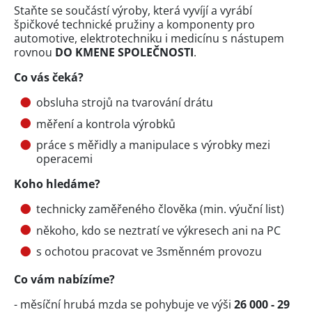
Staňte se součástí výroby, která vyvíjí a vyrábí
špičkové technické pružiny a komponenty pro
automotive, elektrotechniku i medicínu s nástupem
rovnou
DO KMENE SPOLEČNOSTI
.
Co vás čeká?
obsluha strojů na tvarování drátu
měření a kontrola výrobků
práce s měřidly a manipulace s výrobky mezi
operacemi
Koho hledáme?
technicky zaměřeného člověka (min. výuční list)
někoho, kdo se neztratí ve výkresech ani na PC
s ochotou pracovat ve 3směnném provozu
Co vám nabízíme?
- měsíční hrubá mzda se pohybuje ve výši
26 000 - 29