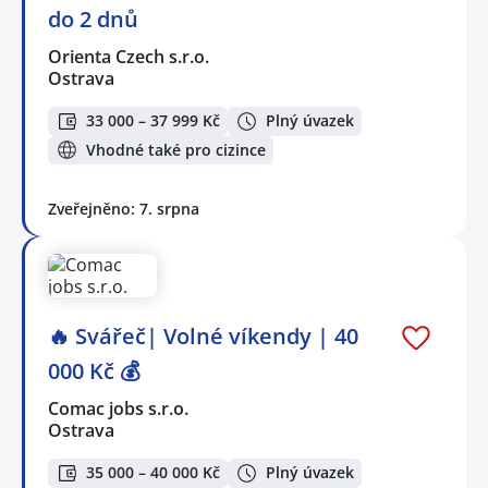
do 2 dnů
Orienta Czech s.r.o.
Ostrava
33 000 – 37 999 Kč
Plný úvazek
Vhodné také pro cizince
Zveřejněno: 7. srpna
🔥 Svářeč| Volné víkendy | 40
000 Kč 💰
Comac jobs s.r.o.
Ostrava
35 000 – 40 000 Kč
Plný úvazek