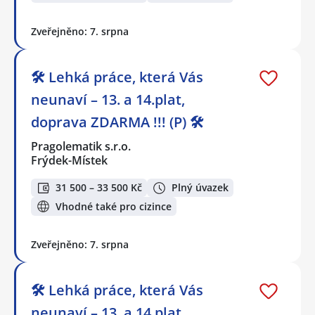
Zveřejněno: 7. srpna
🛠️ Lehká práce, která Vás
neunaví – 13. a 14.plat,
doprava ZDARMA !!! (P) 🛠️
Pragolematik s.r.o.
Frýdek-Místek
31 500 – 33 500 Kč
Plný úvazek
Vhodné také pro cizince
Zveřejněno: 7. srpna
🛠️ Lehká práce, která Vás
neunaví – 13. a 14.plat,