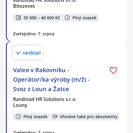
Randstad HR Solutions s.r.o.
Bitozeves
35 000 – 40 000 Kč
Plný úvazek
Zveřejněno: 7. srpna
Valeo v Rakovníku -
Operátor/ka výroby (m/ž) -
Svoz z Loun a Žatce
Randstad HR Solutions s.r.o.
Louny
Plný úvazek
Vhodné také pro absolventy
Zveřejněno: 7. srpna