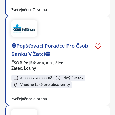
Zveřejněno: 7. srpna
🔵Pojišťovací Poradce Pro Čsob
Banku V Žatci🔵
ČSOB Pojišťovna, a. s., člen…
Žatec, Louny
45 000 – 70 000 Kč
Plný úvazek
Vhodné také pro absolventy
Zveřejněno: 7. srpna