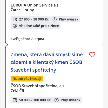
EUROPA Union Service a.s.
Žatec, Louny
27 900 – 38 900 Kč
Plný úvazek
Vhodné také pro cizince
Zveřejněno: 7. srpna
Změna, která dává smysl: silné
zázemí a klientský kmen ČSOB
Stavební spořitelny
Nutně vás hledají
ČSOB Stavební spořitelna, a.s.
Celá ČR
50 000 – 100 000 Kč
Plný úvazek