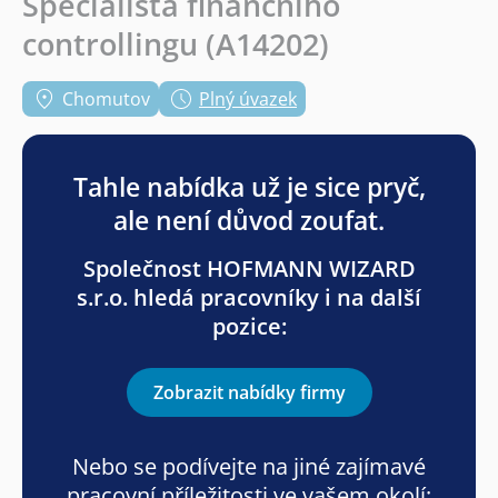
Specialista finančního
controllingu (A14202)
Chomutov
Plný úvazek
Tahle nabídka už je sice pryč,
ale není důvod zoufat.
Společnost HOFMANN WIZARD
s.r.o. hledá pracovníky i na další
pozice:
Zobrazit nabídky firmy
Nebo se podívejte na jiné zajímavé
pracovní příležitosti ve vašem okolí: