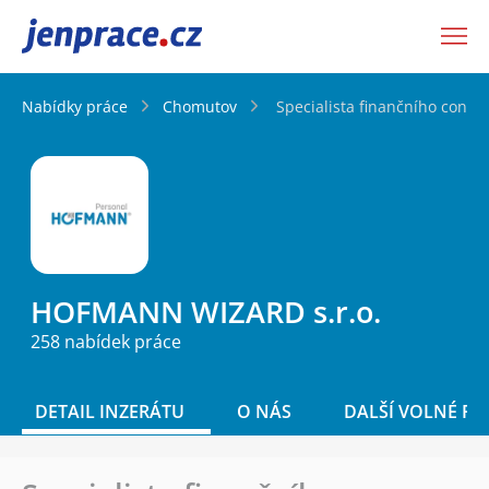
JenPráce.cz
Nabídky práce
Chomutov
Specialista finančního contro
HOFMANN WIZARD s.r.o.
258 nabídek práce
DETAIL INZERÁTU
O NÁS
DALŠÍ VOLNÉ PO