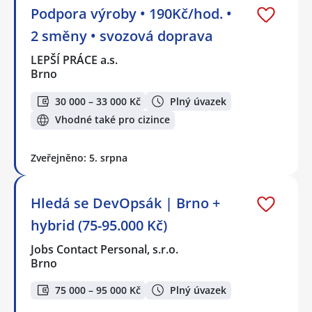
Podpora výroby • 190Kč/hod. •
2 směny • svozová doprava
LEPŠÍ PRÁCE a.s.
Brno
30 000 – 33 000 Kč
Plný úvazek
Vhodné také pro cizince
Zveřejněno: 5. srpna
Hledá se DevOpsák | Brno +
hybrid (75-95.000 Kč)
Jobs Contact Personal, s.r.o.
Brno
75 000 – 95 000 Kč
Plný úvazek