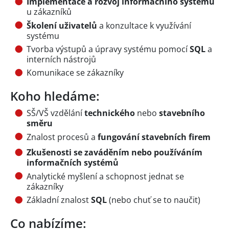
Implementace a rozvoj informačního systému
u zákazníků
Školení uživatelů
a konzultace k využívání
systému
Tvorba výstupů a úpravy systému pomocí
SQL
a
interních nástrojů
Komunikace se zákazníky
Koho hledáme:
SŠ/VŠ vzdělání
technického
nebo
stavebního
směru
Znalost procesů a
fungování stavebních firem
Zkušenosti se zaváděním nebo používáním
informačních systémů
Analytické myšlení a schopnost jednat se
zákazníky
Základní znalost
SQL
(nebo chuť se to naučit)
Co nabízíme: