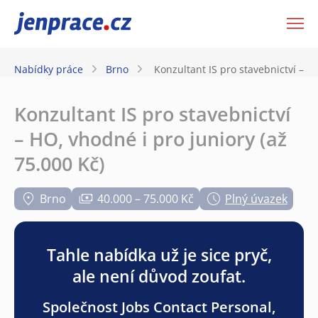
JenPráce.cz
Nabídky práce
Brno
Konzultant IS pro stavebnictví – HO
Konzultant IS pro stavebnictví
– HO, vhodné i pro juniory (až
75.000 Kč)
Brno
40.000 – 75.000 Kč
Plný úvazek
Tahle nabídka už je sice pryč,
ale není důvod zoufat.
Společnost Jobs Contact Personal,