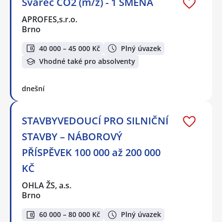
Svářeč CO2 (m/ž) - 1 SMĚNA
APROFES,s.r.o.
Brno
40 000 – 45 000 Kč
Plný úvazek
Vhodné také pro absolventy
dnešní
STAVBYVEDOUCÍ PRO SILNIČNÍ
STAVBY – NÁBOROVÝ
PŘÍSPĚVEK 100 000 až 200 000
KČ
OHLA ŽS, a.s.
Brno
60 000 – 80 000 Kč
Plný úvazek