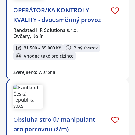
OPERÁTOR/KA KONTROLY
KVALITY - dvousměnný provoz
Randstad HR Solutions s.r.o.
Ovčáry, Kolín
31 500 – 35 000 Kč
Plný úvazek
Vhodné také pro cizince
Zveřejněno: 7. srpna
Obsluha strojů/ manipulant
pro porcovnu (ž/m)