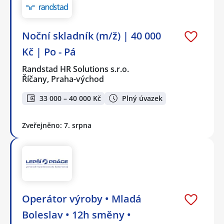
Noční skladník (m/ž) | 40 000
Kč | Po - Pá
Randstad HR Solutions s.r.o.
Říčany, Praha-východ
33 000 – 40 000 Kč
Plný úvazek
Zveřejněno: 7. srpna
Operátor výroby • Mladá
Boleslav • 12h směny •