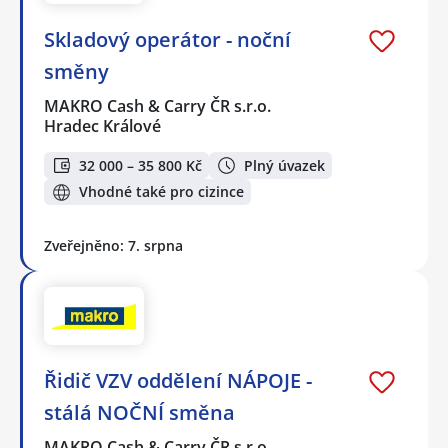
Skladový operátor - noční
směny
MAKRO Cash & Carry ČR s.r.o.
Hradec Králové
32 000 – 35 800 Kč
Plný úvazek
Vhodné také pro cizince
Zveřejněno: 7. srpna
Řidič VZV oddělení NÁPOJE -
stálá NOČNÍ směna
MAKRO Cash & Carry ČR s.r.o.