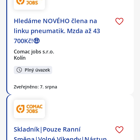
Hledáme NOVÉHO člena na
linku pneumatik. Mzda až 43
700Kč!🤑
Comac jobs s.r.o.
Kolín
Plný úvazek
Zveřejněno: 7. srpna
Skladník|Pouze Ranní
Směna|Volné Víkendy|Nástup