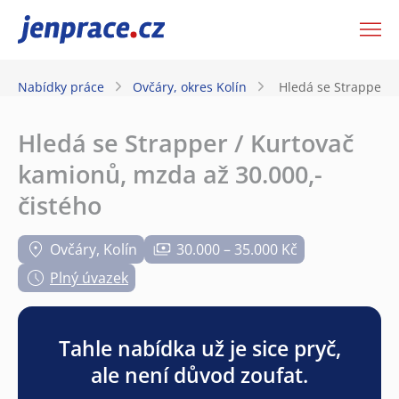
JenPráce.cz
Nabídky práce
Ovčáry, okres Kolín
Hledá se Strapper /
Hledá se Strapper / Kurtovač
kamionů, mzda až 30.000,-
čistého
Ovčáry, Kolín
30.000 – 35.000 Kč
Plný úvazek
Tahle nabídka už je sice pryč,
ale není důvod zoufat.