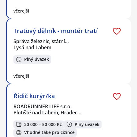
včerejší
Traťový dělník - montér tratí
Správa železnic, státní…
Lysá nad Labem
Plný úvazek
včerejší
Řidič kurýr/ka
ROADRUNNER LIFE s.r.o.
Plotiště nad Labem, Hradec…
30 000 – 50 000 Kč
Plný úvazek
Vhodné také pro cizince