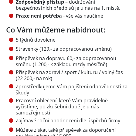
Zodpovědný přístup
– dodržování
bezpečnostních předpisů je u nás na 1. místě.
Praxe není potřeba
- vše vás naučíme
Co Vám můžeme nabídnout:
5 týdnů dovolené
Stravenky (129,- za odpracovanou směnu)
Příspěvek na dopravu 60,- za odpracovanou
směnu (1 200,- k základu mzdy měsíčně)
Příspěvek na zdraví / sport / kulturu / volný čas
(22 200,- na rok)
Zprostředkujeme Vám pojištění odpovědnosti za
škody
Pracovní oblečení, které Vám pravidelně
vyčistíme, po zkušební době je u nás
samozřejmostí
Zajímavé roční ohodnocení dle úspěchů firmy
Můžete získat také příspěvek za doporučení
nového kolegy až 15.000,-