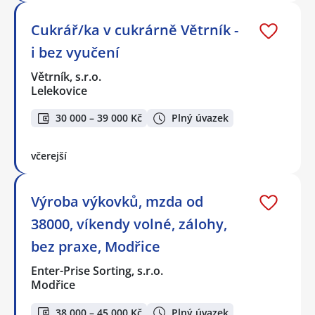
Cukrář/ka v cukrárně Větrník -
i bez vyučení
Větrník, s.r.o.
Lelekovice
30 000 – 39 000 Kč
Plný úvazek
včerejší
Výroba výkovků, mzda od
38000, víkendy volné, zálohy,
bez praxe, Modřice
Enter-Prise Sorting, s.r.o.
Modřice
38 000 – 45 000 Kč
Plný úvazek