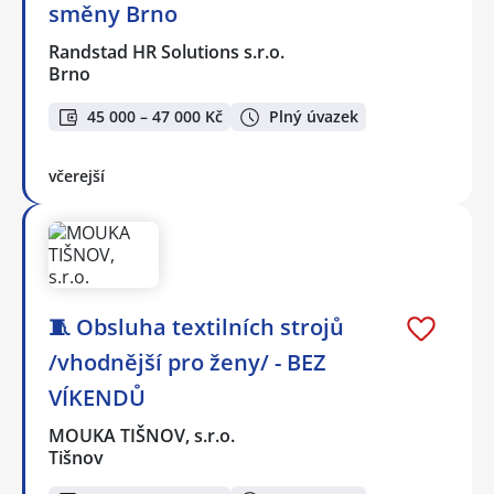
směny Brno
Randstad HR Solutions s.r.o.
Brno
45 000 – 47 000 Kč
Plný úvazek
včerejší
🧵 Obsluha textilních strojů
/vhodnější pro ženy/ - BEZ
VÍKENDŮ
MOUKA TIŠNOV, s.r.o.
Tišnov