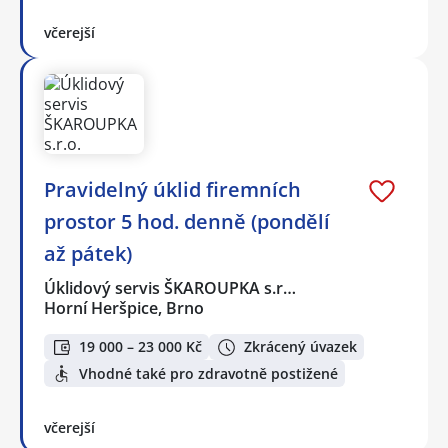
včerejší
Pravidelný úklid firemních
prostor 5 hod. denně (pondělí
až pátek)
Úklidový servis ŠKAROUPKA s.r…
Horní Heršpice, Brno
19 000 – 23 000 Kč
Zkrácený úvazek
Vhodné také pro zdravotně postižené
včerejší