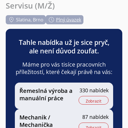
Servisu (M/Ž)
Slatina, Brno
Plný úvazek
Tahle nabídka už je sice pryč,
ale není důvod zoufat.
Máme pro vás tisíce pracovních
příležitostí, které čekají právě na vás:
Řemeslná výroba a
330 nabídek
manuální práce
Zobrazit
Mechanik /
87 nabídek
Mechanička
Zobrazit