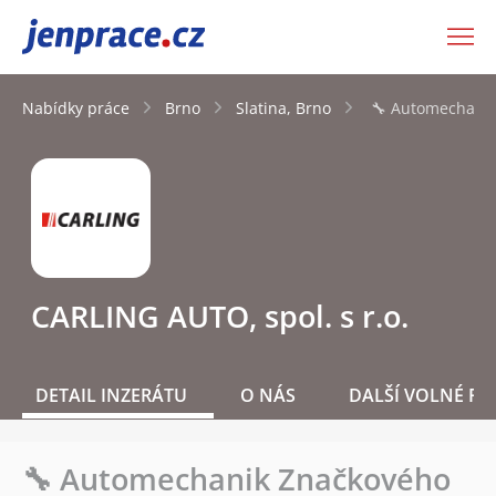
JenPráce.cz
Nabídky práce
Brno
Slatina, Brno
🔧 Automechanik
CARLING AUTO, spol. s r.o.
DETAIL INZERÁTU
O NÁS
DALŠÍ VOLNÉ PO
🔧 Automechanik Značkového