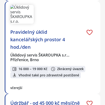
Pravidelný úklid
kancelářských prostor 4
hod./den
Úklidový servis ŠKAROUPKA s.r…
Přízřenice, Brno
16 000 – 19 000 Kč
Zkrácený úvazek
Vhodné také pro zdravotně postižené
včerejší
Údržbář - od 45 000 kč měsíčně