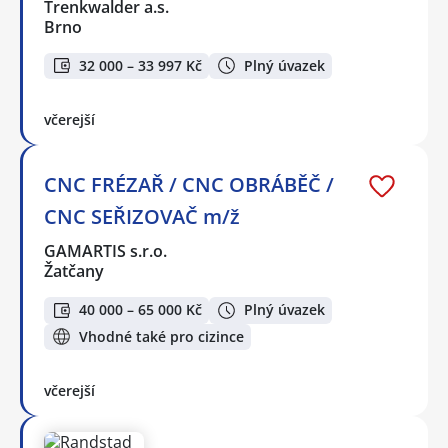
Trenkwalder a.s.
Brno
32 000 – 33 997 Kč
Plný úvazek
včerejší
CNC FRÉZAŘ / CNC OBRÁBĚČ /
CNC SEŘIZOVAČ m/ž
GAMARTIS s.r.o.
Žatčany
40 000 – 65 000 Kč
Plný úvazek
Vhodné také pro cizince
včerejší