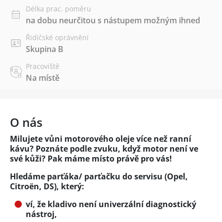
Délka prac. poměru
na dobu neurčitou s nástupem možným ihned
Řidičské oprávnění
Skupina B
Pracoviště
Na místě
O nás
Milujete vůni motorového oleje více než ranní
kávu? Poznáte podle zvuku, když motor není ve
své kůži? Pak máme místo právě pro vás!
Hledáme parťáka/ parťačku do servisu (Opel,
Citroën, DS), který:
ví, že kladivo není univerzální diagnostický
nástroj,