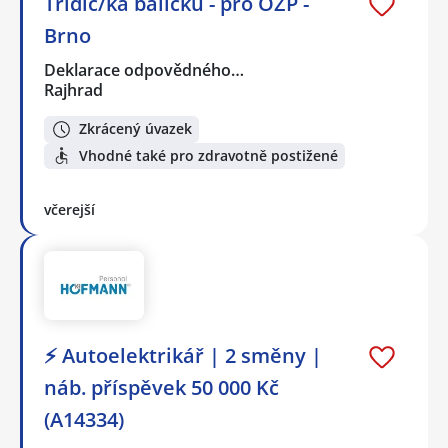
Třídič/ka balíčků - pro OZP -
Brno
Deklarace odpovědného…
Rajhrad
Zkrácený úvazek
Vhodné také pro zdravotně postižené
včerejší
⚡ Autoelektrikář | 2 směny |
náb. příspěvek 50 000 Kč
(A14334)