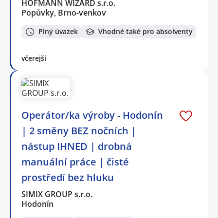
HOFMANN WIZARD s.r.o.
Popůvky, Brno-venkov
Plný úvazek
Vhodné také pro absolventy
včerejší
Operátor/ka výroby - Hodonín
| 2 směny BEZ nočních |
nástup IHNED | drobná
manuální práce | čisté
prostředí bez hluku
SIMIX GROUP s.r.o.
Hodonín