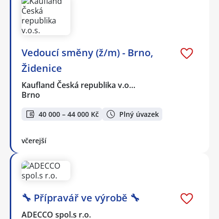
Vedoucí směny (ž/m) - Brno,
Židenice
Kaufland Česká republika v.o…
Brno
40 000 – 44 000 Kč
Plný úvazek
včerejší
🔧 Přípravář ve výrobě 🔧
ADECCO spol.s r.o.