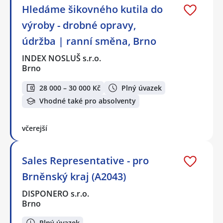
Hledáme šikovného kutila do
výroby - drobné opravy,
údržba | ranní směna, Brno
INDEX NOSLUŠ s.r.o.
Brno
28 000 – 30 000 Kč
Plný úvazek
Vhodné také pro absolventy
včerejší
Sales Representative - pro
Brněnský kraj (A2043)
DISPONERO s.r.o.
Brno
Plný úvazek