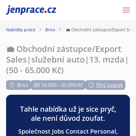
JenPráce.cz
Nabídky práce
Brno
💼 Obchodní zástupce/Export Sale
💼 Obchodní zástupce/Export
Sales|služební auto|13. mzda|
(50 - 65.000 Kč)
Brno
50.000 – 65.000 Kč
Plný úvazek
Tahle nabídka už je sice pryč,
ale není důvod zoufat.
Společnost Jobs Contact Personal,