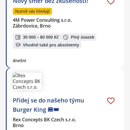
Nový směr bez zkušeností!
Nutně vás hledají
4M Power Consulting s.r.o.
Zábrdovice, Brno
30 000 – 80 000 Kč
Plný úvazek
Vhodné také pro absolventy
dnešní
Přidej se do našeho týmu
Burger King 🍔👑
Rex Concepts BK Czech s.r.o.
Brno