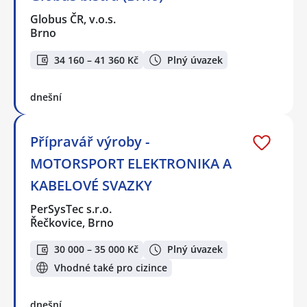
Globus ČR, v.o.s.
Brno
34 160 – 41 360 Kč
Plný úvazek
dnešní
Přípravář výroby -
MOTORSPORT ELEKTRONIKA A
KABELOVÉ SVAZKY
PerSysTec s.r.o.
Řečkovice, Brno
30 000 – 35 000 Kč
Plný úvazek
Vhodné také pro cizince
dnešní