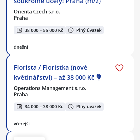
soukromé účely! Praha (m/ž)
Orienta Czech s.r.o.
Praha
38 000 – 55 000 Kč
Plný úvazek
dnešní
Florista / Floristka (nové
květinářství) – až 38 000 Kč 💐
Operations Management s.r.o.
Praha
34 000 – 38 000 Kč
Plný úvazek
včerejší