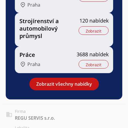
Praha
Strojírenství a
120 nabídek
automobilový
Zobrazit
průmysl
Práce
3688 nabídek
Praha
Zobrazit
Zobrazit všechny nabídky
Firma
REGU SERVIS s.r.o.
Lokalita