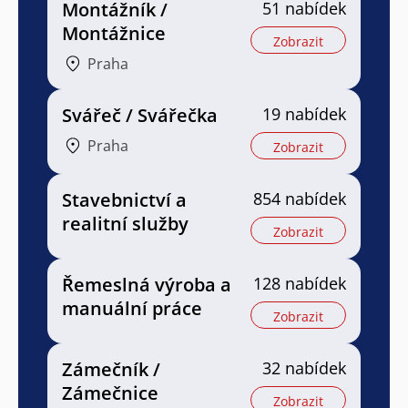
Montážník /
51 nabídek
Montážnice
Zobrazit
Praha
Svářeč / Svářečka
19 nabídek
Praha
Zobrazit
Stavebnictví a
854 nabídek
realitní služby
Zobrazit
Řemeslná výroba a
128 nabídek
manuální práce
Zobrazit
Zámečník /
32 nabídek
Zámečnice
Zobrazit