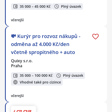
35 000 – 45 000 Kč
Plný úvazek
včerejší
💸 Kurýr pro rozvoz nákupů -
odměna až 4.000 Kč/den
včetně spropitného + auto
Quixy s.r.o.
Praha
35 000 – 100 000 Kč
Plný úvazek
Vhodné také pro cizince
včerejší