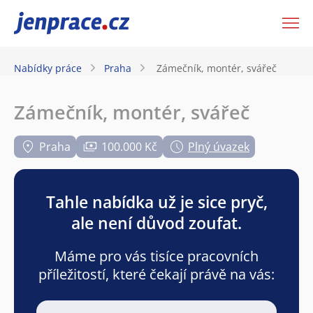
JenPráce.cz
Nabídky práce
Praha
Zámečník, montér, svářeč
Zámečník, montér, svářeč
Praha
100.000 Kč
Plný úvazek
Tahle nabídka už je sice pryč,
ale není důvod zoufat.
Máme pro vás tisíce pracovních
příležitostí, které čekají právě na vás: