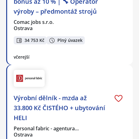
bonus až 10 % | 🔧 Operátor
výroby – předmontáž strojů
Comac jobs s.r.o.
Ostrava
34 753 Kč
Plný úvazek
včerejší
Výrobní dělník - mzda až
33.800 Kč ČISTÉHO + ubytování
HELI
Personal fabric - agentura…
Ostrava