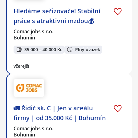
Hledáme seřizovače! Stabilní
práce s atraktivní mzdou💰
Comac jobs s.r.o.
Bohumín
35 000 – 40 000 Kč
Plný úvazek
včerejší
🚛 Řidič sk. C | Jen v areálu
firmy | od 35.000 Kč | Bohumín
Comac jobs s.r.o.
Bohumín