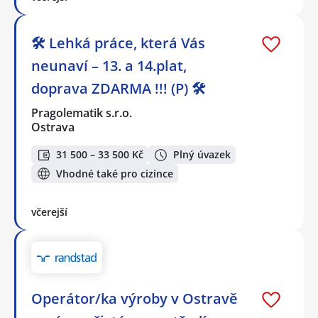
🛠️ Lehká práce, která Vás
neunaví – 13. a 14.plat,
doprava ZDARMA !!! (P) 🛠️
Pragolematik s.r.o.
Ostrava
31 500 – 33 500 Kč
Plný úvazek
Vhodné také pro cizince
včerejší
Operátor/ka výroby v Ostravě