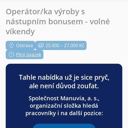
Operátor/ka výroby s
nástupním bonusem - volné
víkendy
Ostrava
25.000 – 27.000 Kč
Plný úvazek
Tahle nabídka už je sice pryč,
ale není důvod zoufat.
Společnost Manuvia, a. s.,
organizační složka hledá
pracovníky i na další pozice: