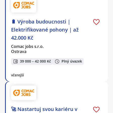
🔋 Výroba budoucnosti |
Elektrifikované pohony | až
42.000 Kč
Comac jobs s.r.o.
Ostrava
39 000 – 42 000 Kč
Plný úvazek
včerejší
🚀 Nastartuj svou kariéru v