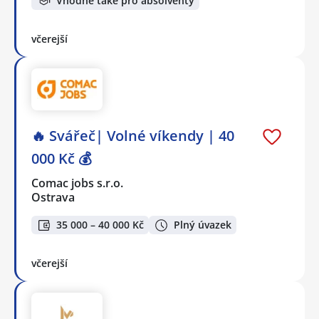
Vhodné také pro absolventy
včerejší
🔥 Svářeč| Volné víkendy | 40
000 Kč 💰
Comac jobs s.r.o.
Ostrava
35 000 – 40 000 Kč
Plný úvazek
včerejší