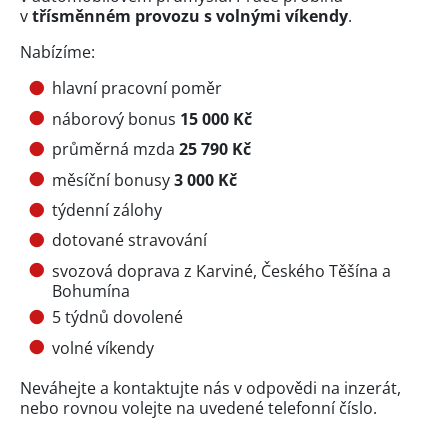
v
třísměnném provozu s volnými víkendy
.
Nabízíme:
hlavní pracovní poměr
náborový bonus
15 000 Kč
průměrná mzda
25 790 Kč
měsíční bonusy
3 000 Kč
týdenní zálohy
dotované stravování
svozová doprava z Karviné, Českého Těšína a
Bohumína
5 týdnů dovolené
volné víkendy
Neváhejte a kontaktujte nás v odpovědi na inzerát,
nebo rovnou volejte na uvedené telefonní číslo.