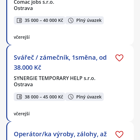
Comac jobs s.r.o.
Ostrava
35 000 – 40 000 Kč
Plný úvazek
včerejší
Svářeč / zámečník, 1směna, od
38.000 Kč
SYNERGIE TEMPORARY HELP s.r.o.
Ostrava
38 000 – 45 000 Kč
Plný úvazek
včerejší
Operátor/ka výroby, zálohy, až