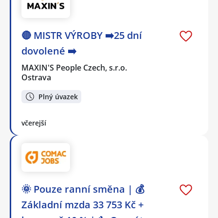
🔴 MISTR VÝROBY ➡️25 dní
dovolené ➡️
MAXIN'S People Czech, s.r.o.
Ostrava
Plný úvazek
včerejší
🌞 Pouze ranní směna | 💰
Základní mzda 33 753 Kč +