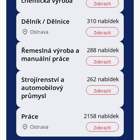
chemická výroba
Zobrazit
Dělník / Dělnice
310 nabídek
Ostrava
Zobrazit
Řemeslná výroba a
288 nabídek
manuální práce
Zobrazit
Strojírenství a
262 nabídek
automobilový
Zobrazit
průmysl
Práce
2158 nabídek
Ostrava
Zobrazit