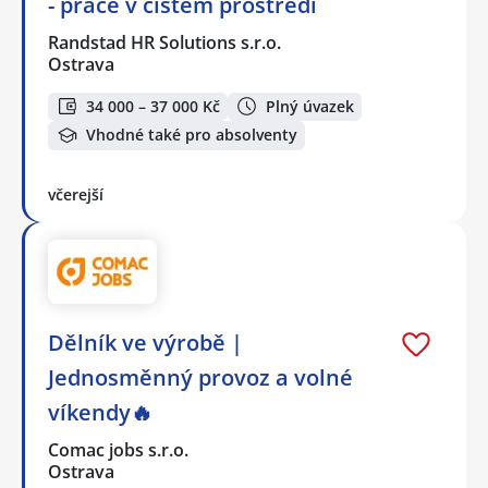
- práce v čistém prostředí
Randstad HR Solutions s.r.o.
Ostrava
34 000 – 37 000 Kč
Plný úvazek
Vhodné také pro absolventy
včerejší
Dělník ve výrobě |
Jednosměnný provoz a volné
víkendy🔥
Comac jobs s.r.o.
Ostrava