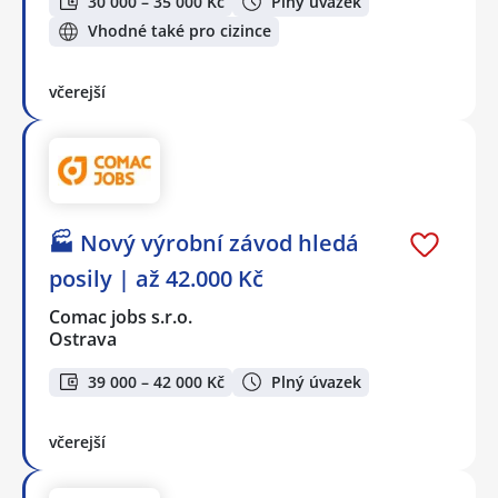
30 000 – 35 000 Kč
Plný úvazek
Vhodné také pro cizince
včerejší
🏭 Nový výrobní závod hledá
posily | až 42.000 Kč
Comac jobs s.r.o.
Ostrava
39 000 – 42 000 Kč
Plný úvazek
včerejší