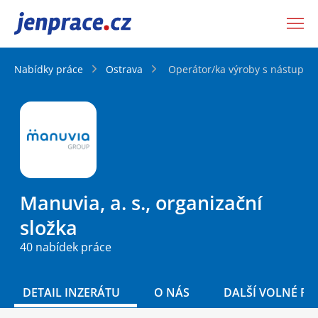
JenPráce.cz
Nabídky práce
Ostrava
Operátor/ka výroby s nástupní
Manuvia, a. s., organizační
složka
40 nabídek práce
DETAIL INZERÁTU
O NÁS
DALŠÍ VOLNÉ PO