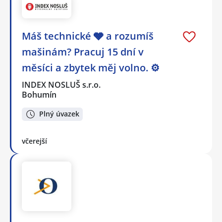
Máš technické 🩶 a rozumíš
mašinám? Pracuj 15 dní v
měsíci a zbytek měj volno. ⚙
INDEX NOSLUŠ s.r.o.
Bohumín
Plný úvazek
včerejší