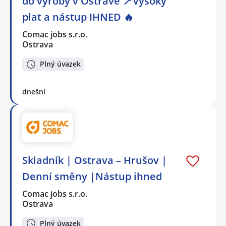
do výroby v Ostravě 📍Vysoký
plat a nástup IHNED 🔥
Comac jobs s.r.o.
Ostrava
Plný úvazek
dnešní
Skladník | Ostrava – Hrušov |
Denní směny |Nástup ihned
Comac jobs s.r.o.
Ostrava
Plný úvazek