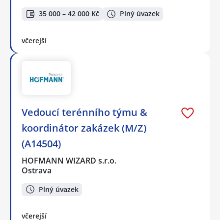
35 000 – 42 000 Kč
Plný úvazek
včerejší
Vedoucí terénního týmu &
koordinátor zakázek (M/Z)
(A14504)
HOFMANN WIZARD s.r.o.
Ostrava
Plný úvazek
včerejší