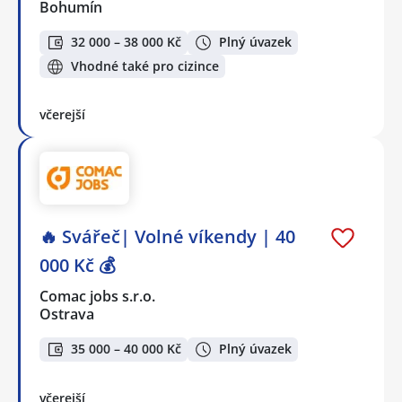
Bohumín
32 000 – 38 000 Kč
Plný úvazek
Vhodné také pro cizince
včerejší
🔥 Svářeč| Volné víkendy | 40
000 Kč 💰
Comac jobs s.r.o.
Ostrava
35 000 – 40 000 Kč
Plný úvazek
včerejší