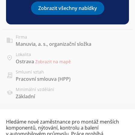
Zobrazit všechny nabídky
Firma
Manuvia, a. s., organizační složka
Lokalita
Ostrava
Zobrazit na mapě
Smluvní vztah
Pracovní smlouva (HPP)
Minimální vzdělání
Základní
Hledáme nové zaměstnance pro montáž menších
komponentů, nýtování, kontrolu a balení
v automobilovém průmyslu. Práce probíhá