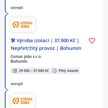
včerejší
🛠️ Výroba izolací | 37.000 Kč |
Nepřetržitý provoz | Bohumín
Comac jobs s.r.o.
Bohumín
29 000 – 37 000 Kč
Plný úvazek
včerejší