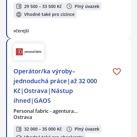
29 500 – 33 500 Kč
Plný úvazek
Vhodné také pro cizince
včerejší
Operátor/ka výroby–
jednoduchá práce|až 32 000
Kč|Ostrava|Nástup
ihned|GAOS
Personal fabric - agentura…
Ostrava
32 000 – 35 000 Kč
Plný úvazek