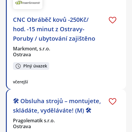
CNC Obráběč kovů -250Kč/
hod. -15 minut z Ostravy-
Poruby / ubytování zajištěno
Markmont, s.r.o.
Ostrava
Plný úvazek
včerejší
🛠️ Obsluha strojů – montujete,
skládáte, vyděláváte! (M) 🛠️
Pragolematik s.r.o.
Ostrava