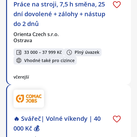
Práce na stroji, 7,5 h směna, 25
dní dovolené + zálohy + nástup
do 2 dnů
Orienta Czech s.r.o.
Ostrava
33 000 – 37 999 Kč
Plný úvazek
Vhodné také pro cizince
včerejší
🔥 Svářeč| Volné víkendy | 40
000 Kč 💰