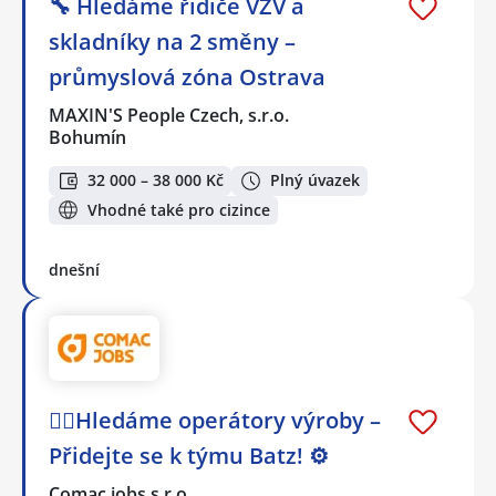
🔧 Hledáme řidiče VZV a
skladníky na 2 směny –
průmyslová zóna Ostrava
MAXIN'S People Czech, s.r.o.
Bohumín
32 000 – 38 000 Kč
Plný úvazek
Vhodné také pro cizince
dnešní
🕵️‍♂️Hledáme operátory výroby –
Přidejte se k týmu Batz! ⚙️
Comac jobs s.r.o.