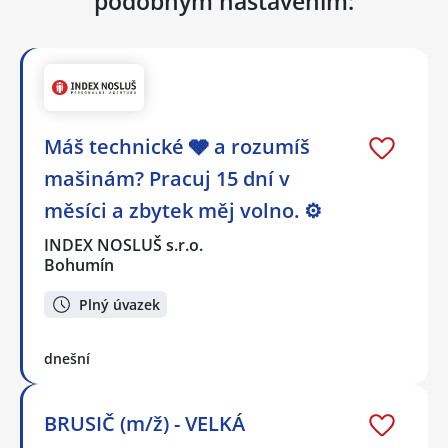
podobným nastavením:
Máš technické 🩶 a rozumíš
mašinám? Pracuj 15 dní v
měsíci a zbytek měj volno. ⚙
INDEX NOSLUŠ s.r.o.
Bohumín
Plný úvazek
dnešní
BRUSIČ (m/ž) - VELKÁ