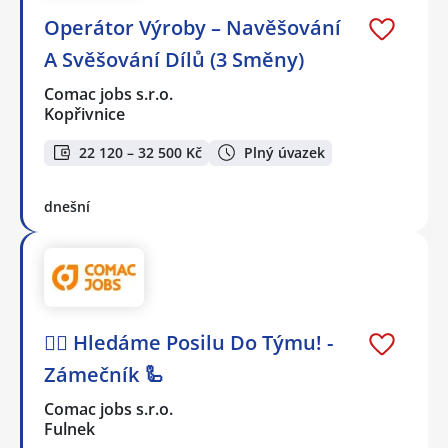
Operátor Výroby – Navěšování
A Svěšování Dílů (3 Směny)
Comac jobs s.r.o.
Kopřivnice
22 120 – 32 500 Kč
Plný úvazek
dnešní
🕵️‍♂️ Hledáme Posilu Do Týmu! -
Zámečník 🦾
Comac jobs s.r.o.
Fulnek