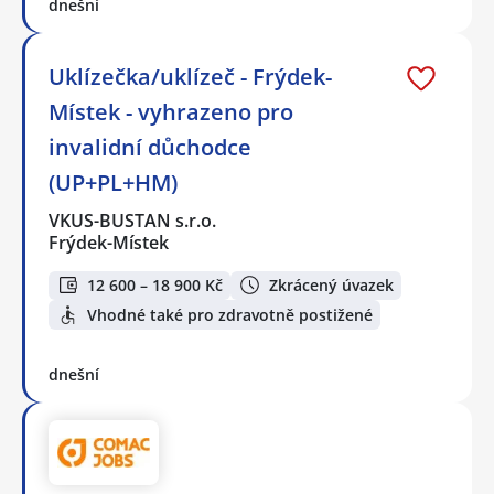
dnešní
Uklízečka/uklízeč - Frýdek-
Místek - vyhrazeno pro
invalidní důchodce
(UP+PL+HM)
VKUS-BUSTAN s.r.o.
Frýdek-Místek
12 600 – 18 900 Kč
Zkrácený úvazek
Vhodné také pro zdravotně postižené
dnešní