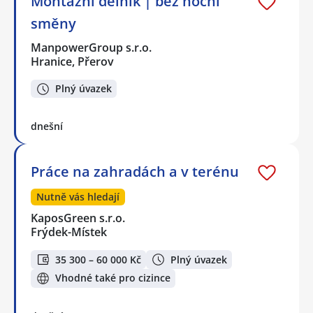
Montážní dělník | bez noční
směny
ManpowerGroup s.r.o.
Hranice, Přerov
Plný úvazek
dnešní
Práce na zahradách a v terénu
Nutně vás hledají
KaposGreen s.r.o.
Frýdek-Místek
35 300 – 60 000 Kč
Plný úvazek
Vhodné také pro cizince