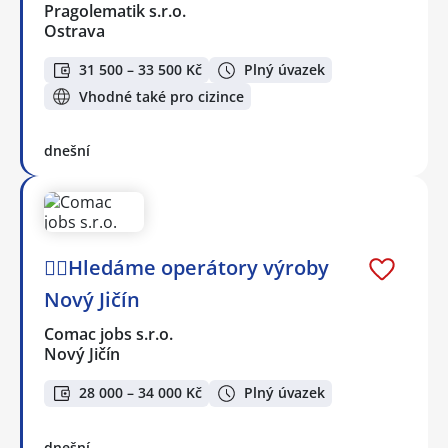
Pragolematik s.r.o.
Ostrava
31 500 – 33 500 Kč
Plný úvazek
Vhodné také pro cizince
dnešní
🕵️‍♂️Hledáme operátory výroby
Nový Jičín
Comac jobs s.r.o.
Nový Jičín
28 000 – 34 000 Kč
Plný úvazek
dnešní