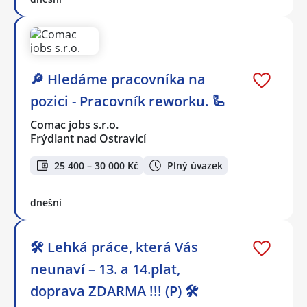
🔎 Hledáme pracovníka na
pozici - Pracovník reworku. 🦾
Comac jobs s.r.o.
Frýdlant nad Ostravicí
25 400 – 30 000 Kč
Plný úvazek
dnešní
🛠️ Lehká práce, která Vás
neunaví – 13. a 14.plat,
doprava ZDARMA !!! (P) 🛠️