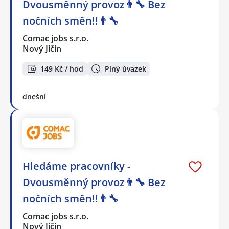
Dvousměnný provoz👨‍🔧 Bez
nočních směn!!👨‍🔧
Comac jobs s.r.o.
Nový Jičín
149 Kč / hod
Plný úvazek
dnešní
Hledáme pracovníky -
Dvousměnný provoz👨‍🔧 Bez
nočních směn!!👨‍🔧
Comac jobs s.r.o.
Nový Jičín