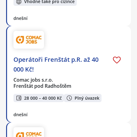
Vhodné také pro cizince
dnešní
Operátoři Frenštát p.R. až 40
000 Kč!
Comac jobs s.r.o.
Frenštát pod Radhoštěm
28 000 – 40 000 Kč
Plný úvazek
dnešní