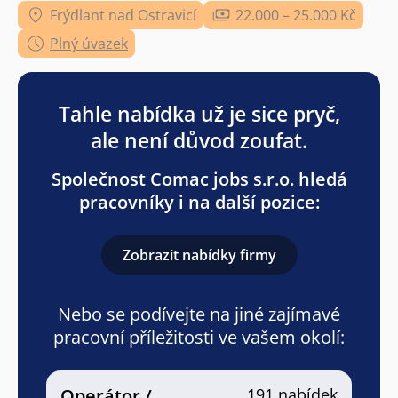
Frýdlant nad Ostravicí
22.000 – 25.000 Kč
Plný úvazek
Tahle nabídka už je sice pryč,
ale není důvod zoufat.
Společnost Comac jobs s.r.o. hledá
pracovníky i na další pozice:
Zobrazit nabídky firmy
Nebo se podívejte na jiné zajímavé
pracovní příležitosti ve vašem okolí:
Operátor /
191 nabídek