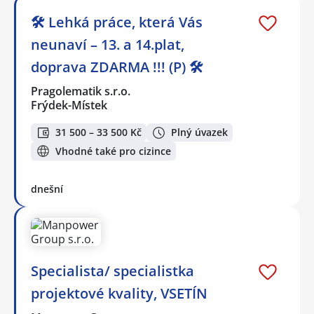
🛠️ Lehká práce, která Vás
neunaví – 13. a 14.plat,
doprava ZDARMA !!! (P) 🛠️
Pragolematik s.r.o.
Frýdek-Místek
31 500 – 33 500 Kč
Plný úvazek
Vhodné také pro cizince
dnešní
Specialista/ specialistka
projektové kvality, VSETÍN