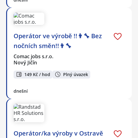
Operátor ve výrobě !!👨‍🔧 Bez
nočních směn!!👨‍🔧
Comac jobs s.r.o.
Nový Jičín
149 Kč / hod
Plný úvazek
dnešní
Operátor/ka výroby v Ostravě