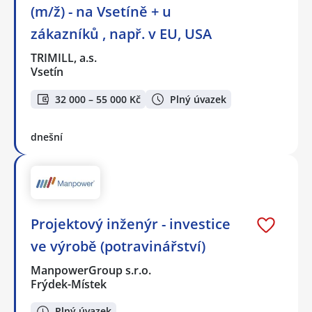
(m/ž) - na Vsetíně + u
zákazníků , např. v EU, USA
TRIMILL, a.s.
Vsetín
32 000 – 55 000 Kč
Plný úvazek
dnešní
Projektový inženýr - investice
ve výrobě (potravinářství)
ManpowerGroup s.r.o.
Frýdek-Místek
Plný úvazek