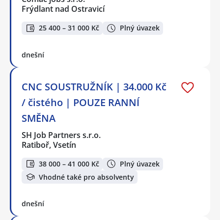
Frýdlant nad Ostravicí
25 400 – 31 000 Kč
Plný úvazek
dnešní
CNC SOUSTRUŽNÍK | 34.000 Kč
/ čistého | POUZE RANNÍ
SMĚNA
SH Job Partners s.r.o.
Ratiboř, Vsetín
38 000 – 41 000 Kč
Plný úvazek
Vhodné také pro absolventy
dnešní