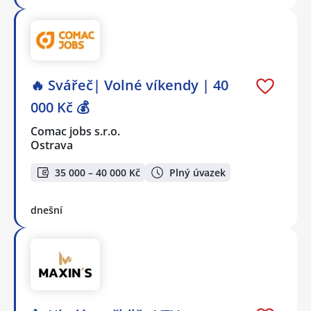
🔥 Svářeč| Volné víkendy | 40
000 Kč 💰
Comac jobs s.r.o.
Ostrava
35 000 – 40 000 Kč
Plný úvazek
dnešní