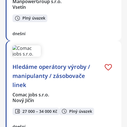
ManpowerGroup s.r.o.
Vsetín
Plný úvazek
dnešní
Hledáme operátory výroby /
manipulanty / zásobovače
linek
Comac jobs s.r.o.
Nový Jičín
27 000 – 34 000 Kč
Plný úvazek
dnešní