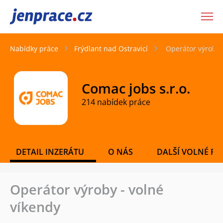
JenPráce.cz
Nabídky práce
Frýdlant nad Ostravicí
Operátor výroby 
Comac jobs s.r.o.
214 nabídek práce
DETAIL INZERÁTU
O NÁS
DALŠÍ VOLNÉ PO
Operátor výroby - volné
víkendy