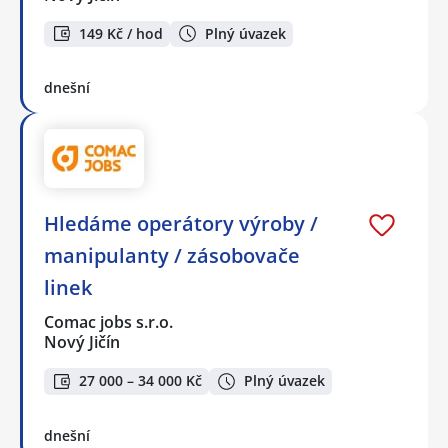
149 Kč / hod
Plný úvazek
dnešní
Hledáme operátory výroby /
manipulanty / zásobovače
linek
Comac jobs s.r.o.
Nový Jičín
27 000 – 34 000 Kč
Plný úvazek
dnešní