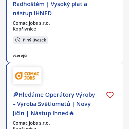
Radhoštěm | Vysoký plat a
nástup IHNED
Comac jobs s.r.o.
Kopřivnice
Plný úvazek
včerejší
🔎Hledáme Operátory Výroby
– Výroba Světlometů | Nový
Jičín | Nástup Ihned🔥
Comac jobs s.r.o.
Kopřivnice