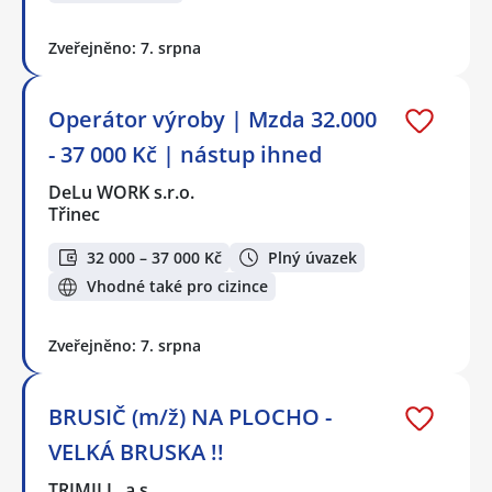
Zveřejněno: 7. srpna
Operátor výroby | Mzda 32.000
- 37 000 Kč | nástup ihned
DeLu WORK s.r.o.
Třinec
32 000 – 37 000 Kč
Plný úvazek
Vhodné také pro cizince
Zveřejněno: 7. srpna
BRUSIČ (m/ž) NA PLOCHO -
VELKÁ BRUSKA !!
TRIMILL, a.s.