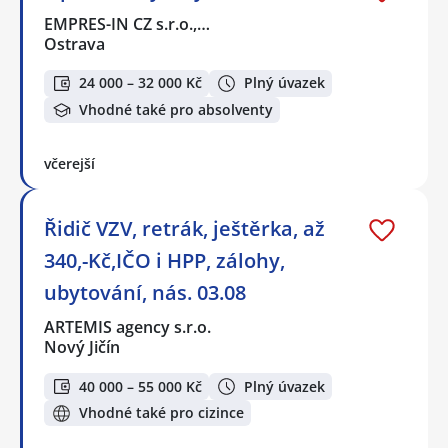
EMPRES-IN CZ s.r.o.,…
Ostrava
24 000 – 32 000 Kč
Plný úvazek
Vhodné také pro absolventy
včerejší
Řidič VZV, retrák, ještěrka, až
340,-Kč,IČO i HPP, zálohy,
ubytování, nás. 03.08
ARTEMIS agency s.r.o.
Nový Jičín
40 000 – 55 000 Kč
Plný úvazek
Vhodné také pro cizince