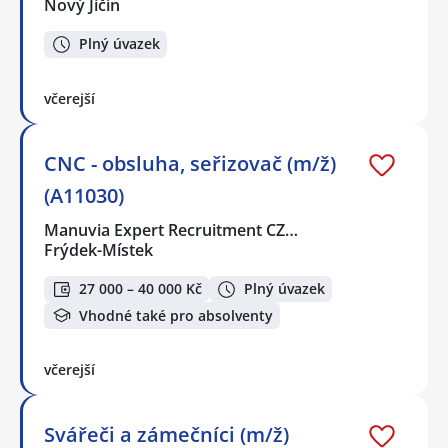
Nový Jičín
Plný úvazek
včerejší
CNC - obsluha, seřizovač (m/ž)
(A11030)
Manuvia Expert Recruitment CZ…
Frýdek-Místek
27 000 – 40 000 Kč
Plný úvazek
Vhodné také pro absolventy
včerejší
Svářeči a zámečníci (m/ž)