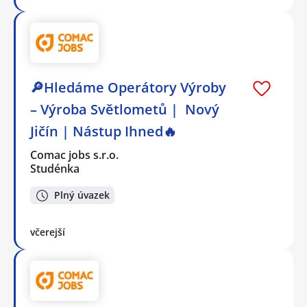
🔎Hledáme Operátory Výroby
– Výroba Světlometů | Nový
Jičín | Nástup Ihned🔥
Comac jobs s.r.o.
Studénka
Plný úvazek
včerejší