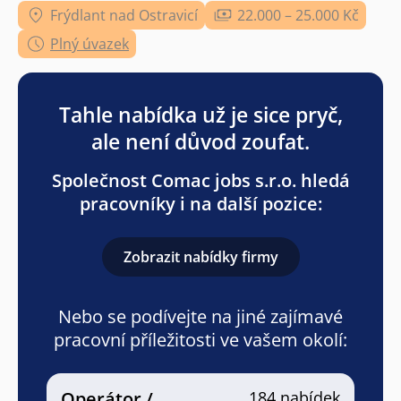
Frýdlant nad Ostravicí
22.000 – 25.000 Kč
Plný úvazek
Tahle nabídka už je sice pryč,
ale není důvod zoufat.
Společnost Comac jobs s.r.o. hledá
pracovníky i na další pozice:
Zobrazit nabídky firmy
Nebo se podívejte na jiné zajímavé
pracovní příležitosti ve vašem okolí:
Operátor /
184 nabídek