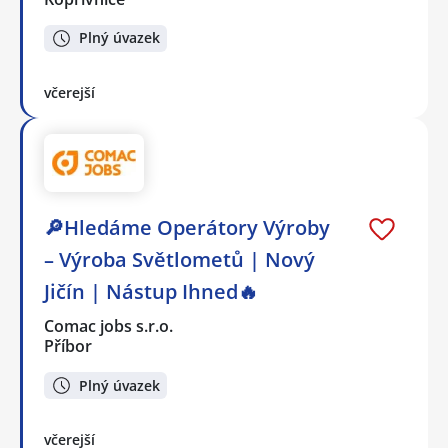
Plný úvazek
včerejší
🔎Hledáme Operátory Výroby
– Výroba Světlometů | Nový
Jičín | Nástup Ihned🔥
Comac jobs s.r.o.
Příbor
Plný úvazek
včerejší