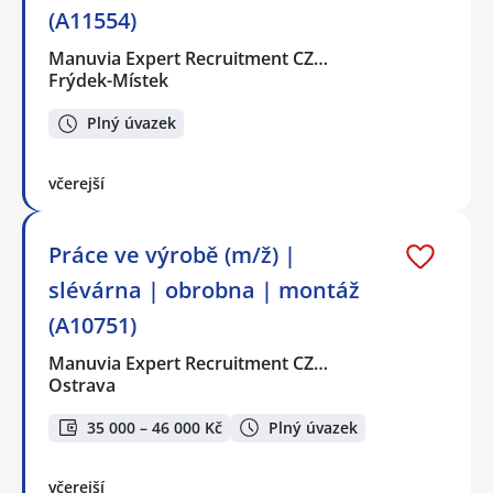
(A11554)
Manuvia Expert Recruitment CZ…
Frýdek-Místek
Plný úvazek
včerejší
Práce ve výrobě (m/ž) |
slévárna | obrobna | montáž
(A10751)
Manuvia Expert Recruitment CZ…
Ostrava
35 000 – 46 000 Kč
Plný úvazek
včerejší