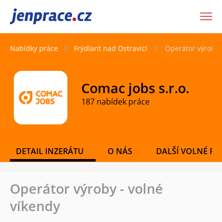
JenPráce.cz
Nabídky práce
Frýdlant nad Ostravicí
Operátor výroby 
Comac jobs s.r.o.
187 nabídek práce
DETAIL INZERÁTU
O NÁS
DALŠÍ VOLNÉ PO
Operátor výroby - volné
víkendy