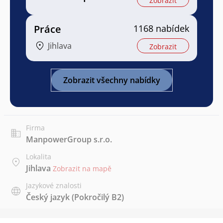
Zobrazit
Práce
1168 nabídek
Jihlava
Zobrazit
Zobrazit všechny nabídky
Firma
ManpowerGroup s.r.o.
Lokalita
Jihlava
Zobrazit na mapě
Jazykové znalosti
Český jazyk
(Pokročilý B2)