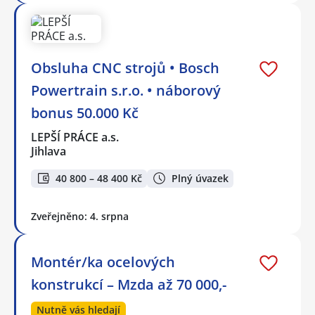
Obsluha CNC strojů • Bosch
Powertrain s.r.o. • náborový
bonus 50.000 Kč
LEPŠÍ PRÁCE a.s.
Jihlava
40 800 – 48 400 Kč
Plný úvazek
Zveřejněno: 4. srpna
Montér/ka ocelových
konstrukcí – Mzda až 70 000,-
Nutně vás hledají