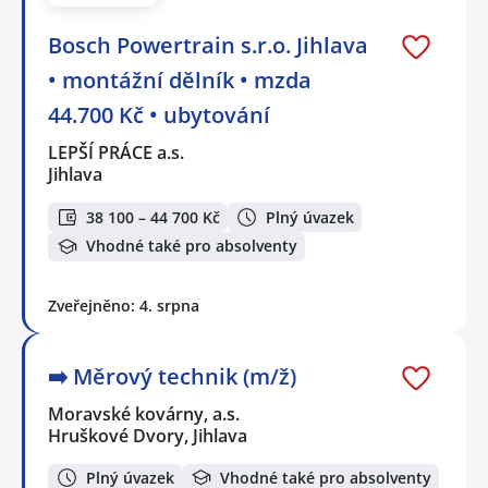
Bosch Powertrain s.r.o. Jihlava
• montážní dělník • mzda
44.700 Kč • ubytování
LEPŠÍ PRÁCE a.s.
Jihlava
38 100 – 44 700 Kč
Plný úvazek
Vhodné také pro absolventy
Zveřejněno: 4. srpna
➡️​ Měrový technik (m/ž)
Moravské kovárny, a.s.
Hruškové Dvory, Jihlava
Plný úvazek
Vhodné také pro absolventy