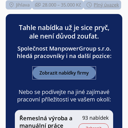
Jihlava
28.000 – 35.000 Kč
Plný úvazek
Tahle nabídka už je sice pryč,
ale není důvod zoufat.
Společnost ManpowerGroup s.r.o.
hledá pracovníky i na další pozice:
Zobrazit nabídky firmy
Nebo se podívejte na jiné zajímavé
pracovní příležitosti ve vašem okolí:
Řemeslná výroba a
93 nabídek
manuální práce