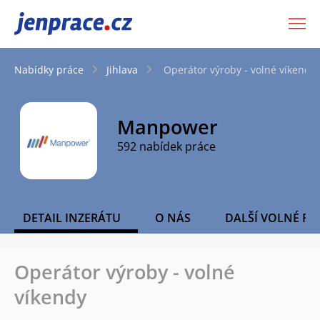
JenPráce.cz
Nabídky práce
Jihlava
Operátor výroby - volné víkendy
Manpower
592 nabídek práce
DETAIL INZERÁTU
O NÁS
DALŠÍ VOLNÉ PO
Operátor výroby - volné
víkendy