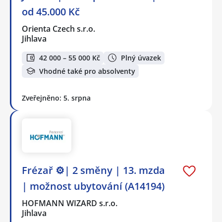
od 45.000 Kč
Orienta Czech s.r.o.
Jihlava
42 000 – 55 000 Kč
Plný úvazek
Vhodné také pro absolventy
Zveřejněno: 5. srpna
Frézař ⚙️| 2 směny | 13. mzda
| možnost ubytování (A14194)
HOFMANN WIZARD s.r.o.
Jihlava