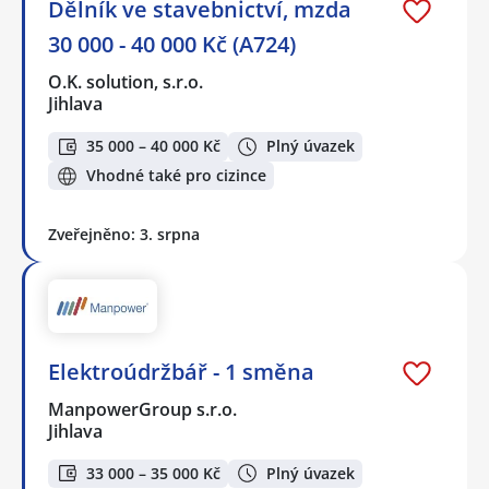
Dělník ve stavebnictví, mzda
30 000 - 40 000 Kč (A724)
O.K. solution, s.r.o.
Jihlava
35 000 – 40 000 Kč
Plný úvazek
Vhodné také pro cizince
Zveřejněno: 3. srpna
Elektroúdržbář - 1 směna
ManpowerGroup s.r.o.
Jihlava
33 000 – 35 000 Kč
Plný úvazek