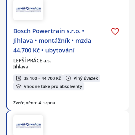
Bosch Powertrain s.r.o. •
Jihlava • montážník • mzda
44.700 Kč • ubytování
LEPŠÍ PRÁCE a.s.
Jihlava
38 100 – 44 700 Kč
Plný úvazek
Vhodné také pro absolventy
Zveřejněno: 4. srpna