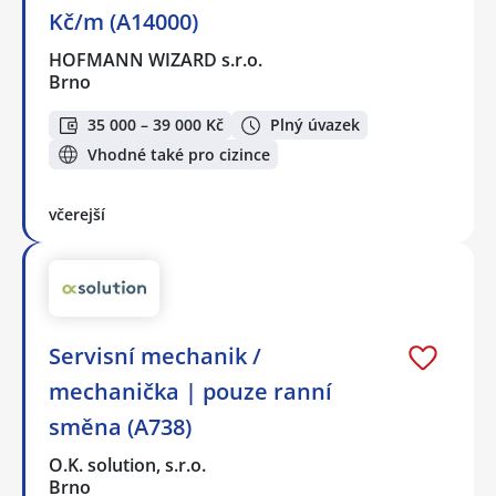
Kč/m (A14000)
HOFMANN WIZARD s.r.o.
Brno
35 000 – 39 000 Kč
Plný úvazek
Vhodné také pro cizince
včerejší
Servisní mechanik /
mechanička | pouze ranní
směna (A738)
O.K. solution, s.r.o.
Brno