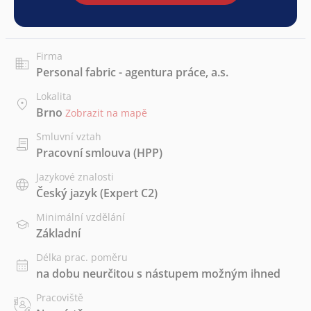
Firma
Personal fabric - agentura práce, a.s.
Lokalita
Brno
Zobrazit na mapě
Smluvní vztah
Pracovní smlouva (HPP)
Jazykové znalosti
Český jazyk
(Expert C2)
Minimální vzdělání
Základní
Délka prac. poměru
na dobu neurčitou s nástupem možným ihned
Pracoviště