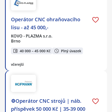
Operátor CNC ohraňovacího
lisu - až 45 000,-
KOVO - PLAZMA s.r.o.
Brno
40 000 – 45 000 Kč
Plný úvazek
včerejší
⚙️Operátor CNC strojů ️| náb.
příspěvek 50 000 Kč | 35-39 000