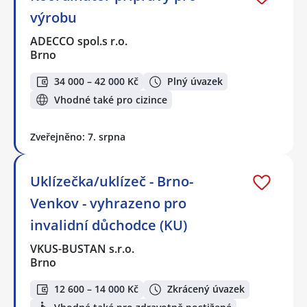
výrobu
ADECCO spol.s r.o.
Brno
34 000 – 42 000 Kč
Plný úvazek
Vhodné také pro cizince
Zveřejněno: 7. srpna
Uklízečka/uklízeč - Brno-
Venkov - vyhrazeno pro
invalidní důchodce (KU)
VKUS-BUSTAN s.r.o.
Brno
12 600 – 14 000 Kč
Zkrácený úvazek