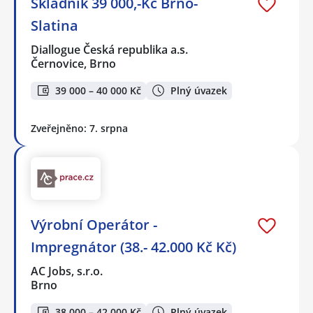
Skladník 39 000,-Kč Brno-
Slatina
Diallogue Česká republika a.s.
Černovice, Brno
39 000 – 40 000 Kč
Plný úvazek
Zveřejněno: 7. srpna
Výrobní Operátor -
Impregnátor (38.- 42.000 Kč Kč)
AC Jobs, s.r.o.
Brno
38 000 – 42 000 Kč
Plný úvazek