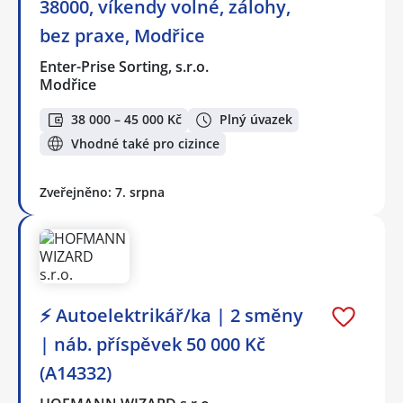
38000, víkendy volné, zálohy,
bez praxe, Modřice
Enter-Prise Sorting, s.r.o.
Modřice
38 000 – 45 000 Kč
Plný úvazek
Vhodné také pro cizince
Zveřejněno: 7. srpna
⚡ Autoelektrikář/ka | 2 směny
| náb. příspěvek 50 000 Kč
(A14332)