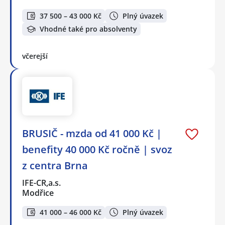
37 500 – 43 000 Kč
Plný úvazek
Vhodné také pro absolventy
včerejší
BRUSIČ - mzda od 41 000 Kč |
benefity 40 000 Kč ročně | svoz
z centra Brna
IFE-CR,a.s.
Modřice
41 000 – 46 000 Kč
Plný úvazek