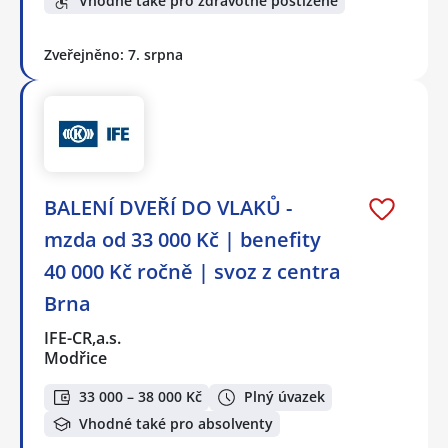
Vhodné také pro zdravotně postižené
Zveřejněno: 7. srpna
BALENÍ DVEŘÍ DO VLAKŮ -
mzda od 33 000 Kč | benefity
40 000 Kč ročně | svoz z centra
Brna
IFE-CR,a.s.
Modřice
33 000 – 38 000 Kč
Plný úvazek
Vhodné také pro absolventy