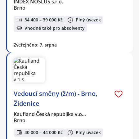
INDEX NOSLUŠ s.r.o.
Brno
34 400 – 39 000 Kč
Plný úvazek
Vhodné také pro absolventy
Zveřejněno: 7. srpna
Vedoucí směny (ž/m) - Brno,
Židenice
Kaufland Česká republika v.o…
Brno
40 000 – 44 000 Kč
Plný úvazek