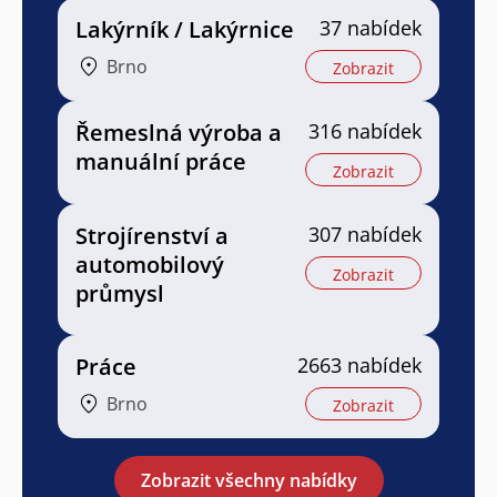
Lakýrník / Lakýrnice
37 nabídek
Brno
Zobrazit
Řemeslná výroba a
316 nabídek
manuální práce
Zobrazit
Strojírenství a
307 nabídek
automobilový
Zobrazit
průmysl
Práce
2663 nabídek
Brno
Zobrazit
Zobrazit všechny nabídky