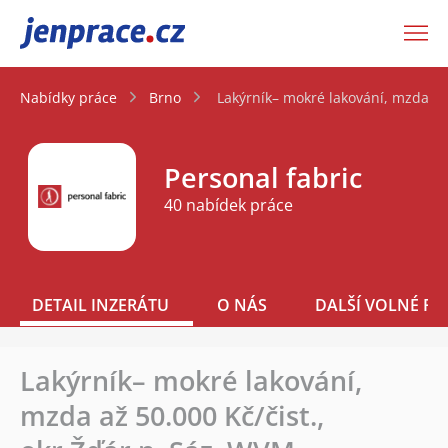
JenPráce.cz
Nabídky práce
Brno
Lakýrník– mokré lakování, mzda až 
Personal fabric
40 nabídek práce
DETAIL INZERÁTU
O NÁS
DALŠÍ VOLNÉ PO
Lakýrník– mokré lakování,
mzda až 50.000 Kč/čist.,