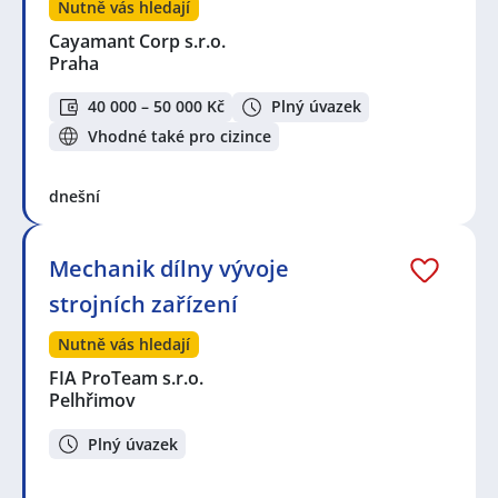
Nutně vás hledají
Cayamant Corp s.r.o.
Praha
40 000 – 50 000 Kč
Plný úvazek
Vhodné také pro cizince
dnešní
Mechanik dílny vývoje
strojních zařízení
Nutně vás hledají
FIA ProTeam s.r.o.
Pelhřimov
Plný úvazek