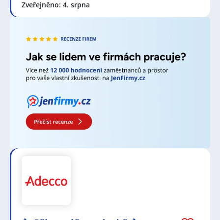
umožňuje lakýrníkovi projevit svou uměleckou a
Zveřejněno: 4. srpna
technickou stránku.
Lakýrník může pracovat v různých prostředích, včetně
autolakýren, nábytkářských dílen, průmyslových
výroben, opraven karoserií a dalších specializovaných
lakýrenských zařízeních. Jeho pracoviště se může lišit
v závislosti na povaze projektů a druhu lakování.
Může pracovat v uzavřených prostorách s
odpovídajícím větráním a filtrace vzduchu, aby
minimalizoval vystavení škodlivým chemikáliím. Je také
možné, že bude muset pracovat venku, zejména při
lakování větších objektů nebo v případě, že není k
dispozici dostatečný prostor pro lakování v
uzavřeném prostoru.
Pro práci lakýrníka nejsou obvykle vyžadovány
formální vzdělávací kvalifikace, ale praxe a odborná
školení jsou vítány. Některé obory mohou požadovat
odborné kurzy v oblasti lakýrnictví, které poskytují
základní znalosti o lakování, technikách aplikace a
bezpečnostních postupech. Důležité je také mít praxi
v oboru, která umožňuje získání potřebných