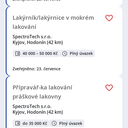
Lakýrník/lakýrnice v mokrém
lakování
SpectroTech s.r.o.
Kyjov, Hodonín
(42 km)
40 000 – 50 000 Kč
Plný úvazek
Zveřejněno: 23. července
Přípravář-ka lakování
práškové lakovny
SpectroTech s.r.o.
Kyjov, Hodonín
(42 km)
do 35 000 Kč
Plný úvazek