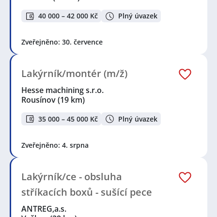
40 000 – 42 000 Kč
Plný úvazek
Zveřejněno: 30. července
Lakýrník/montér (m/ž)
Hesse machining s.r.o.
Rousínov
(19 km)
35 000 – 45 000 Kč
Plný úvazek
Zveřejněno: 4. srpna
Lakýrník/ce - obsluha
stříkacích boxů - sušící pece
ANTREG,a.s.