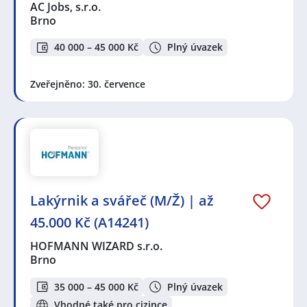
AC Jobs, s.r.o.
Brno
40 000 – 45 000 Kč
Plný úvazek
Zveřejněno: 30. července
Lakýrnik a svářeč (M/Ž) | až
45.000 Kč (A14241)
HOFMANN WIZARD s.r.o.
Brno
35 000 – 45 000 Kč
Plný úvazek
Vhodné také pro cizince