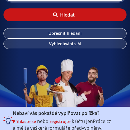
Hledat
Upřesnit hledání
Vyhledávání s AI
Nebaví vás pokaždé vyplňovat políčka?
nebo
k účtu
JenPráce.cz
Přihlaste se
registrujte
a mějte veškeré
formuláře předvyplněny.