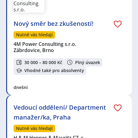
Nový směr bez zkušeností!
Nutně vás hledají
4M Power Consulting s.r.o.
Zábrdovice, Brno
30 000 – 80 000 Kč
Plný úvazek
Vhodné také pro absolventy
dnešní
Vedoucí oddělení/ Department
manažer/ka, Praha
Nutně vás hledají
H & M Hennes & Mauritz CZ, s…