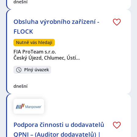
dnešní
Obsluha výrobního zařízení -
FLOCK
Nutně vás hledají
FIA ProTeam s.r.o.
Český Újezd, Chlumec, Ústí…
Plný úvazek
dnešní
Podpora činnosti u dodavatelů
QPNI – (Auditor dodavatelů) |