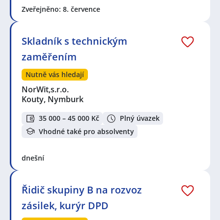
Zveřejněno: 8. července
Skladník s technickým
zaměřením
Nutně vás hledají
NorWit,s.r.o.
Kouty, Nymburk
35 000 – 45 000 Kč
Plný úvazek
Vhodné také pro absolventy
dnešní
Řidič skupiny B na rozvoz
zásilek, kurýr DPD