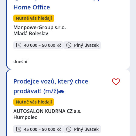
Home Office
Nutně vás hledají
ManpowerGroup s.r.o.
Mladá Boleslav
40 000 – 50 000 Kč
Plný úvazek
dnešní
Prodejce vozů, který chce
prodávat! (m/ž)🚗
Nutně vás hledají
AUTOSALON KUDRNA CZ a.s.
Humpolec
45 000 – 50 000 Kč
Plný úvazek