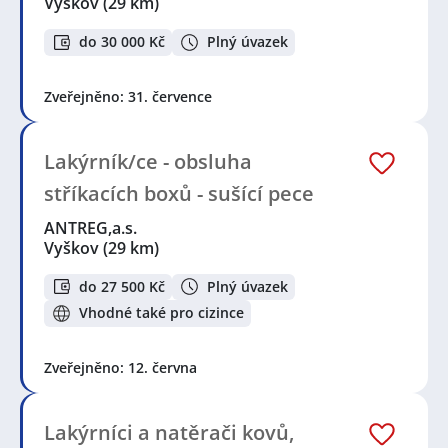
Vyškov
(29 km)
do 30 000 Kč
Plný úvazek
Zveřejněno: 31. července
Lakýrník/ce - obsluha
stříkacích boxů - sušící pece
ANTREG,a.s.
Vyškov
(29 km)
do 27 500 Kč
Plný úvazek
Vhodné také pro cizince
Zveřejněno: 12. června
Lakýrníci a natěrači kovů,