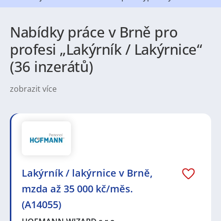
Nabídky práce v Brně pro
profesi „Lakýrník / Lakýrnice“
(36 inzerátů)
zobrazit více
Práce v Brně nabízí široké spektrum možností pro
uchazeče z různých oborů. Město je známé jako
centrum technologií, IT a zákaznických služeb, ale
velký prostor zde mají i pracovní nabídky v průmyslu,
strojírenství, logistice nebo zdravotnictví. Díky vysoké
koncentraci vzdělávacích institucí a výzkumných
center je zde také silná poptávka po kvalifikovaných
odbornících i absolventech, kteří hledají své první
Lakýrník / lakýrnice v Brně,
zaměstnání. Brno tak poskytuje pracovní příležitosti
mzda až 35 000 kč/měs.
jak pro zkušené profesionály, tak pro ty, kteří chtějí
nastartovat svou kariéru.
(A14055)
Město samo o sobě působí příjemně a živě. Brno je