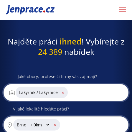
JenPráce.cz
Najděte práci
ihned
! Vybírejte z
24 389
nabídek
Jaké obory, profese či firmy vás zajímají?
×
Lakýrník / Lakýrnice
V jaké lokalitě hledáte práci?
×
Brno